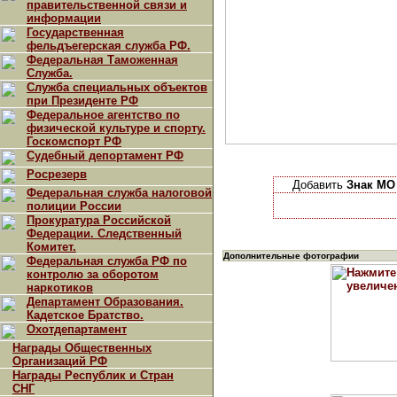
правительственной связи и
информации
Государственная
фельдъегерская служба РФ.
Федеральная Таможенная
Служба.
Служба специальных объектов
при Президенте РФ
Федеральное агентство по
физической культуре и спорту.
Госкомспорт РФ
Судебный депортамент РФ
Росрезерв
Добавить
Знак МО
Федеральная служба налоговой
полиции России
Прокуратура Российской
Федерации. Следственный
Комитет.
Дополнительные фотографии
Федеральная служба РФ по
контролю за оборотом
наркотиков
Департамент Образования.
Кадетское Братство.
Охотдепартамент
Награды Общественных
Организаций РФ
Награды Республик и Стран
СНГ