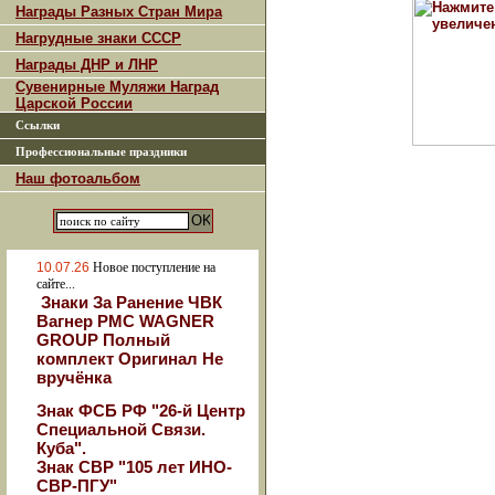
Награды Разных Стран Мира
Нагрудные знаки СССР
Награды ДНР и ЛНР
Сувенирные Муляжи Наград
Царской России
Ссылки
Профессиональные праздники
Наш фотоальбом
10.07.26
Новое поступление на
сайте...
Знаки За Ранение ЧВК
Вагнер РМС WAGNER
GROUP Полный
комплект Оригинал Не
вручёнка
Знак ФСБ РФ "26-й Центр
Специальной Связи.
Куба".
Знак СВР "105 лет ИНО-
СВР-ПГУ"