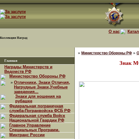
О нас
Катал
Коллекция Наград
»
»
Министерство Обороны РФ
О
Главная
Знак М
Награды Министерств и
Ведомств РФ
Министерство Обороны РФ
»
Отличники, Знаки Отличия,
Нагрудные Знаки,Учебные
заведения...
·
Знаки для ношения на
рубашке
Федеральная пограничная
служба-Погранвойска ФСБ РФ
Федеральная служба Войск
Национальной Гвардии РФ
Главное Управление
Специальных Программ.
Минтранс России