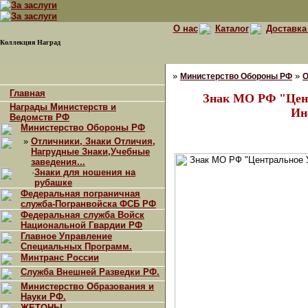
О нас
Каталог
Доставка
Коллекция Наград
»
»
Министерство Обороны РФ
О
Главная
Знак МО РФ "Цен
Награды Министерств и
Ин
Ведомств РФ
Министерство Обороны РФ
»
Отличники, Знаки Отличия,
Нагрудные Знаки,Учебные
заведения...
·
Знаки для ношения на
рубашке
Федеральная пограничная
служба-Погранвойска ФСБ РФ
Федеральная служба Войск
Национальной Гвардии РФ
Главное Управление
Специальных Программ.
Минтранс России
Служба Внешней Разведки РФ.
Министерство Образования и
Науки РФ.
ЖЕТОНЫ