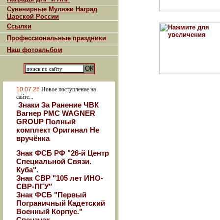
Сувенирные Муляжи Наград
Царской России
Ссылки
Профессиональные праздники
Наш фотоальбом
10.07.26
Новое поступление на
сайте...
Знаки За Ранение ЧВК
Вагнер РМС WAGNER
GROUP Полный
комплект Оригинал Не
вручёнка
Знак ФСБ РФ "26-й Центр
Специальной Связи.
Куба".
Знак СВР "105 лет ИНО-
СВР-ПГУ"
Знак ФСБ "Первый
Пограничный Кадетский
Военный Корпус."
Спецзнак.