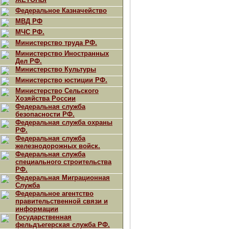
Федеральное Казначейство
МВД РФ
МЧС РФ.
Министерство труда РФ.
Министерство Иностранных
Дел РФ.
Министерство Культуры
Министерство юстиции РФ.
Министерство Сельского
Хозяйства России
Федеральная служба
безопасности РФ.
Федеральная служба охраны
РФ.
Федеральная служба
железнодорожных войск.
Федеральная служба
специального строительства
РФ.
Федеральная Миграционная
Служба
Федеральное агентство
правительственной связи и
информации
Государственная
фельдъегерская служба РФ.