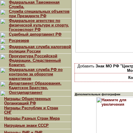
Федеральная Таможенная
Служба.
Служба специальных объектов
при Президенте РФ
Федеральное агентство по
физической культуре и спорту.
Госкомспорт РФ
Судебный депортамент РФ
Росрезерв
Федеральная служба налоговой
полиции России
Прокуратура Российской
Федерации. Следственный
Комитет.
Добавить
Знак МО РФ "Цент
Федеральная служба РФ по
Мо
контролю за оборотом
Ко
наркотиков
Департамент Образования.
Кадетское Братство.
Охотдепартамент
Дополнительные фотографии
Награды Общественных
Организаций РФ
Награды Республик и Стран
СНГ
Награды Разных Стран Мира
Нагрудные знаки СССР
Награды ДНР и ЛНР