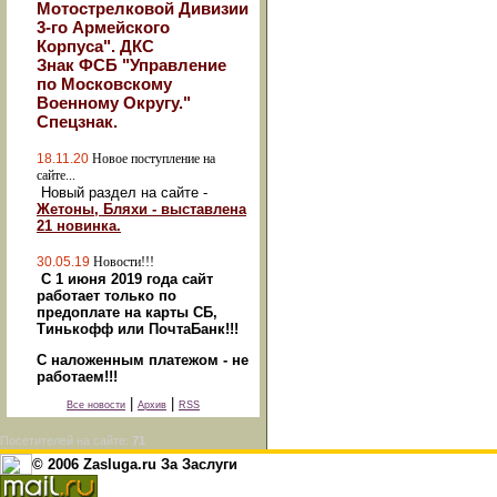
Мотострелковой Дивизии
3-го Армейского
Корпуса". ДКС
Знак ФСБ "Управление
по Московскому
Военному Округу."
Спецзнак.
18.11.20
Новое поступление на
сайте...
Новый раздел на сайте -
Жетоны, Бляхи - выставлена
21 новинка.
30.05.19
Новости!!!
С 1 июня 2019 года сайт
работает только по
предоплате на карты СБ,
Тинькофф или ПочтаБанк!!!
С наложенным платежом - не
работаем!!!
|
|
Все новости
Архив
RSS
Посетителей на сайте:
71
© 2006 Zasluga.ru За Заслуги