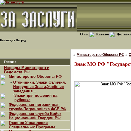
О нас
Каталог
Доставка
Коллекция Наград
»
»
Министерство Обороны РФ
О
Главная
Знак МО РФ "Государс
Награды Министерств и
Ведомств РФ
Министерство Обороны РФ
»
Отличники, Знаки Отличия,
Нагрудные Знаки,Учебные
заведения...
·
Знаки для ношения на
рубашке
Федеральная пограничная
служба-Погранвойска ФСБ РФ
Федеральная служба Войск
Национальной Гвардии РФ
Главное Управление
Специальных Программ.