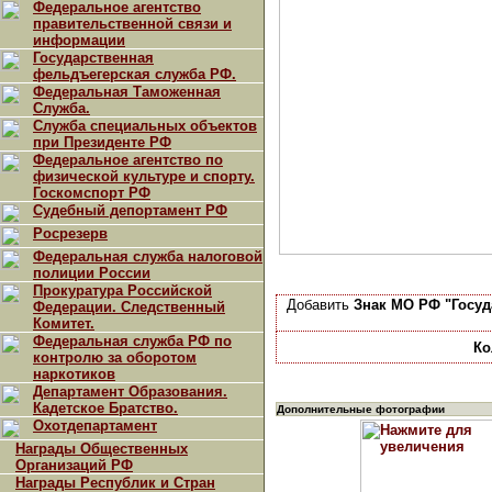
Федеральное агентство
правительственной связи и
информации
Государственная
фельдъегерская служба РФ.
Федеральная Таможенная
Служба.
Служба специальных объектов
при Президенте РФ
Федеральное агентство по
физической культуре и спорту.
Госкомспорт РФ
Судебный депортамент РФ
Росрезерв
Федеральная служба налоговой
полиции России
Прокуратура Российской
Добавить
Знак МО РФ "Госуд
Федерации. Следственный
Комитет.
Федеральная служба РФ по
Ко
контролю за оборотом
наркотиков
Департамент Образования.
Кадетское Братство.
Дополнительные фотографии
Охотдепартамент
Награды Общественных
Организаций РФ
Награды Республик и Стран