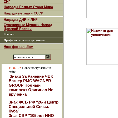
СНГ
Награды Разных Стран Мира
Нагрудные знаки СССР
Награды ДНР и ЛНР
Сувенирные Муляжи Наград
Царской России
Ссылки
Профессиональные праздники
Наш фотоальбом
10.07.26
Новое поступление на
сайте...
Знаки За Ранение ЧВК
Вагнер РМС WAGNER
GROUP Полный
комплект Оригинал Не
вручёнка
Знак ФСБ РФ "26-й Центр
Специальной Связи.
Куба".
Знак СВР "105 лет ИНО-