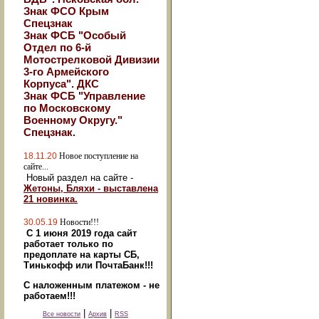
Знак ФСО Крым
Спецзнак
Знак ФСБ "Особый
Отдел по 6-й
Мотострелковой Дивизии
3-го Армейского
Корпуса". ДКС
Знак ФСБ "Управление
по Московскому
Военному Округу."
Спецзнак.
18.11.20
Новое поступление на
сайте...
Новый раздел на сайте -
Жетоны, Бляхи - выставлена
21 новинка.
30.05.19
Новости!!!
С 1 июня 2019 года сайт
работает только по
предоплате на карты СБ,
Тинькофф или ПочтаБанк!!!
С наложенным платежом - не
работаем!!!
|
|
Все новости
Архив
RSS