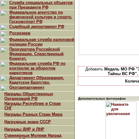
Служба специальных объектов
при Президенте РФ
Федеральное агентство по
физической культуре и спорту.
Госкомспорт РФ
Судебный депортамент РФ
Росрезерв
Федеральная служба налоговой
полиции России
Прокуратура Российской
Федерации. Следственный
Комитет.
Федеральная служба РФ по
контролю за оборотом
Добавить
Медаль МО РФ "З
наркотиков
Тайны ВС РФ".
Департамент Образования.
Количе
Кадетское Братство.
Охотдепартамент
Награды Общественных
Организаций РФ
Дополнительные фотографии
Награды Республик и Стран
СНГ
Награды Разных Стран Мира
Нагрудные знаки СССР
Награды ДНР и ЛНР
Сувенирные Муляжи Наград