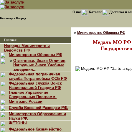
О нас
Каталог
Доставка и о
Коллекция Наград
»
Министерство Обороны РФ
Главная
Медаль МО РФ 
Награды Министерств и
Государстве
Ведомств РФ
Министерство Обороны РФ
»
Отличники, Знаки Отличия,
Нагрудные Знаки,Учебные
заведения...
Федеральная пограничная
служба-Погранвойска ФСБ РФ
Федеральная служба Войск
Национальной Гвардии РФ
Главное Управление
Специальных Программ.
Минтранс России
Служба Внешней Разведки РФ.
Министерство Образования и
Науки РФ.
ЖЕТОНЫ
Федеральное Казначейство