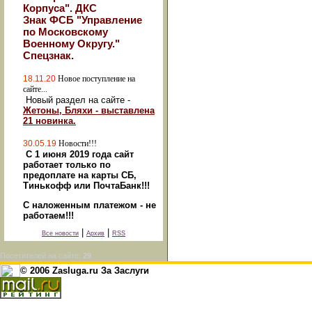
Корпуса". ДКС
Знак ФСБ "Управление
по Московскому
Военному Округу."
Спецзнак.
18.11.20
Новое поступление на
сайте...
Новый раздел на сайте -
Жетоны, Бляхи - выставлена
21 новинка.
30.05.19
Новости!!!
С 1 июня 2019 года сайт
работает только по
предоплате на карты СБ,
Тинькофф или ПочтаБанк!!!
С наложенным платежом - не
работаем!!!
|
|
Все новости
Архив
RSS
Посетителей на сайте:
29
© 2006 Zasluga.ru За Заслуги