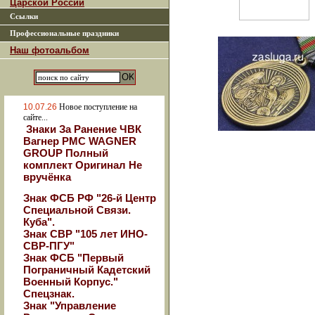
Царской России
Ссылки
Профессиональные праздники
Наш фотоальбом
10.07.26
Новое поступление на
сайте...
Знаки За Ранение ЧВК
Вагнер РМС WAGNER
GROUP Полный
комплект Оригинал Не
вручёнка
Знак ФСБ РФ "26-й Центр
Специальной Связи.
Куба".
Знак СВР "105 лет ИНО-
СВР-ПГУ"
Знак ФСБ "Первый
Пограничный Кадетский
Военный Корпус."
Спецзнак.
Знак "Управление