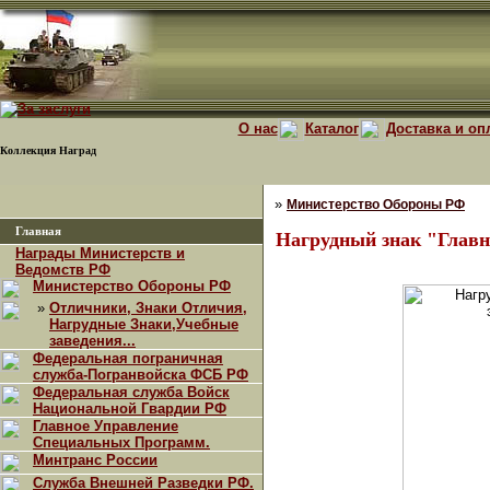
О нас
Каталог
Доставка и оп
Коллекция Наград
»
Министерство Обороны РФ
Главная
Нагрудный знак "Главн
Награды Министерств и
Ведомств РФ
Министерство Обороны РФ
»
Отличники, Знаки Отличия,
Нагрудные Знаки,Учебные
заведения...
Федеральная пограничная
служба-Погранвойска ФСБ РФ
Федеральная служба Войск
Национальной Гвардии РФ
Главное Управление
Специальных Программ.
Минтранс России
Служба Внешней Разведки РФ.