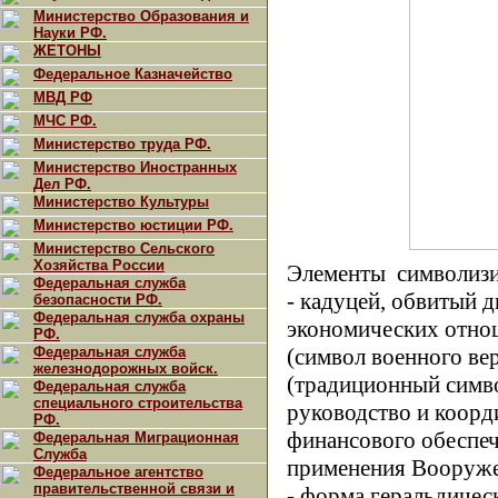
Министерство Образования и
Науки РФ.
ЖЕТОНЫ
Федеральное Казначейство
МВД РФ
МЧС РФ.
Министерство труда РФ.
Министерство Иностранных
Дел РФ.
Министерство Культуры
Министерство юстиции РФ.
Министерство Сельского
Хозяйства России
Элементы символиз
Федеральная служба
- кадуцей, обвитый 
безопасности РФ.
Федеральная служба охраны
экономических отно
РФ.
Федеральная служба
(символ военного вер
железнодорожных войск.
(традиционный симв
Федеральная служба
специального строительства
руководство и коорд
РФ.
финансового обеспеч
Федеральная Миграционная
Служба
применения Вооруж
Федеральное агентство
правительственной связи и
- форма геральдическ