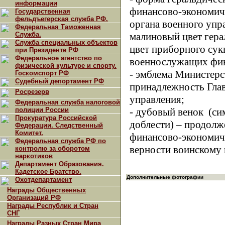
информации
финансово-экономиче
Государственная
фельдъегерская служба РФ.
органа военного упр
Федеральная Таможенная
Служба.
малиновый цвет гера
Служба специальных объектов
цвет приборного су
при Президенте РФ
Федеральное агентство по
военнослужащих фин
физической культуре и спорту.
- эмблема Министер
Госкомспорт РФ
Судебный депортамент РФ
принадлежность Гла
Росрезерв
управления;
Федеральная служба налоговой
полиции России
- дубовый венок
(си
Прокуратура Российской
доблести) – продолж
Федерации. Следственный
Комитет.
финансово-экономич
Федеральная служба РФ по
верности воинскому 
контролю за оборотом
наркотиков
Департамент Образования.
Кадетское Братство.
Дополнительные фотографии
Охотдепартамент
Награды Общественных
Организаций РФ
Награды Республик и Стран
СНГ
Награды Разных Стран Мира