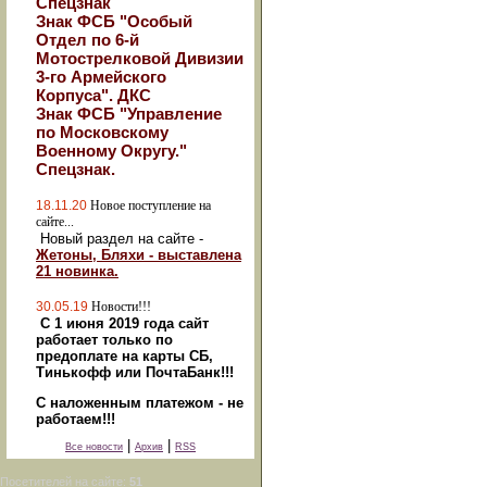
Спецзнак
Знак ФСБ "Особый
Отдел по 6-й
Мотострелковой Дивизии
3-го Армейского
Корпуса". ДКС
Знак ФСБ "Управление
по Московскому
Военному Округу."
Спецзнак.
18.11.20
Новое поступление на
сайте...
Новый раздел на сайте -
Жетоны, Бляхи - выставлена
21 новинка.
30.05.19
Новости!!!
С 1 июня 2019 года сайт
работает только по
предоплате на карты СБ,
Тинькофф или ПочтаБанк!!!
С наложенным платежом - не
работаем!!!
|
|
Все новости
Архив
RSS
Посетителей на сайте:
51