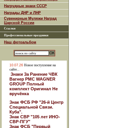
Нагрудные знаки СССР
Награды ДНР и ЛНР
Сувенирные Муляжи Наград
Царской России
Ссылки
Профессиональные праздники
Наш фотоальбом
10.07.26
Новое поступление на
сайте...
Знаки За Ранение ЧВК
Вагнер РМС WAGNER
GROUP Полный
комплект Оригинал Не
вручёнка
Знак ФСБ РФ "26-й Центр
Специальной Связи.
Куба".
Знак СВР "105 лет ИНО-
СВР-ПГУ"
Знак ФСБ "Первый