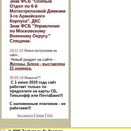
Знак ФСБ "Особый
Отдел по 6-й
Мотострелковой Дивизии
3-го Армейского
Корпуса". ДКС
Знак ФСБ "Управление
по Московскому
Военному Округу."
Спецзнак.
18.11.20
Новое поступление на
сайте...
Новый раздел на сайте -
Жетоны, Бляхи - выставлена
21 новинка.
30.05.19
Новости!!!
С 1 июня 2019 года сайт
работает только по
предоплате на карты СБ,
Тинькофф или ПочтаБанк!!!
С наложенным платежом - не
работаем!!!
|
|
Все новости
Архив
RSS
Посетителей на сайте:
230