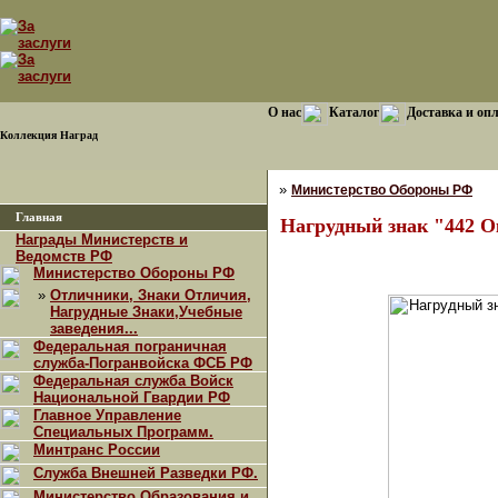
О нас
Каталог
Доставка и оп
Коллекция Наград
»
Министерство Обороны РФ
Главная
Нагрудный знак "442 О
Награды Министерств и
Ведомств РФ
Министерство Обороны РФ
»
Отличники, Знаки Отличия,
Нагрудные Знаки,Учебные
заведения...
Федеральная пограничная
служба-Погранвойска ФСБ РФ
Федеральная служба Войск
Национальной Гвардии РФ
Главное Управление
Специальных Программ.
Минтранс России
Служба Внешней Разведки РФ.
Министерство Образования и