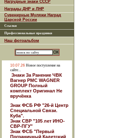
Нагрудные знаки СССР
Награды ДНР и ЛНР
Сувенирные Муляжи Наград
Царской России
Ссылки
Профессиональные праздники
Наш фотоальбом
10.07.26
Новое поступление на
сайте...
Знаки За Ранение ЧВК
Вагнер РМС WAGNER
GROUP Полный
комплект Оригинал Не
вручёнка
Знак ФСБ РФ "26-й Центр
Специальной Связи.
Куба".
Знак СВР "105 лет ИНО-
СВР-ПГУ"
Знак ФСБ "Первый
Пограничный Кадетский