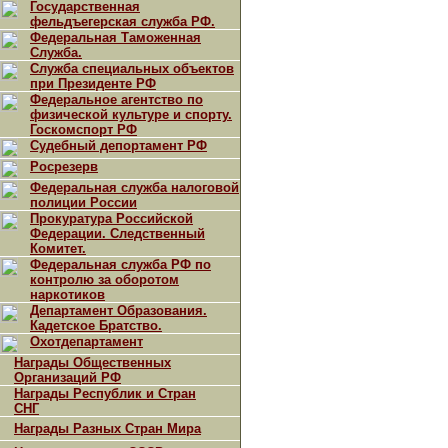
Государственная
фельдъегерская служба РФ.
Федеральная Таможенная
Служба.
Служба специальных объектов
при Президенте РФ
Федеральное агентство по
физической культуре и спорту.
Госкомспорт РФ
Судебный депортамент РФ
Росрезерв
Федеральная служба налоговой
полиции России
Прокуратура Российской
Федерации. Следственный
Комитет.
Федеральная служба РФ по
контролю за оборотом
наркотиков
Департамент Образования.
Кадетское Братство.
Охотдепартамент
Награды Общественных
Организаций РФ
Награды Республик и Стран
СНГ
Награды Разных Стран Мира