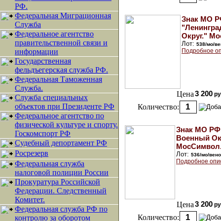
РФ.
Федеральная Миграционная
Знак МО 
Служба
"Ленингра
Федеральное агентство
Округ." М
правительственной связи и
Лот:
538/мо/ве
информации
Подробное оп
Государственная
фельдъегерская служба РФ.
Федеральная Таможенная
Служба.
Цена
3 200
ру
Служба специальных
объектов при Президенте РФ
Количество:
Федеральное агентство по
физической культуре и спорту.
Знак МО РФ
Госкомспорт РФ
Военный Ок
Судебный депортамент РФ
МосСимвол
Росрезерв
Лот:
536/мо/вено
Подробное опи
Федеральная служба
налоговой полиции России
Прокуратура Российской
Федерации. Следственный
Комитет.
Цена
3 200
ру
Федеральная служба РФ по
Количество:
контролю за оборотом