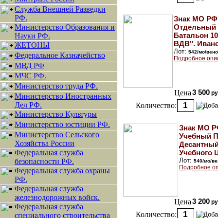
Служба Внешней Разведки
РФ.
Знак МО РФ 
Министерство Образования и
Отдельный 
Батальон 10
Науки РФ.
ВДВ". Иван
ЖЕТОНЫ
Лот:
542/мо/вено
Федеральное Казначейство
Подробное опи
МВД РФ
МЧС РФ.
Министерство труда РФ.
Цена
3 500
ру
Министерство Иностранных
Дел РФ.
Количество:
Министерство Культуры
Министерство юстиции РФ.
Знак МО Р
Министерство Сельского
Учебный 
Хозяйства России
Десантный
Федеральная служба
Учебного Ц
Лот:
безопасности РФ.
540/мо/ве
Подробное оп
Федеральная служба охраны
РФ.
Федеральная служба
железнодорожных войск.
Цена
3 200
ру
Федеральная служба
Количество:
специального строительства