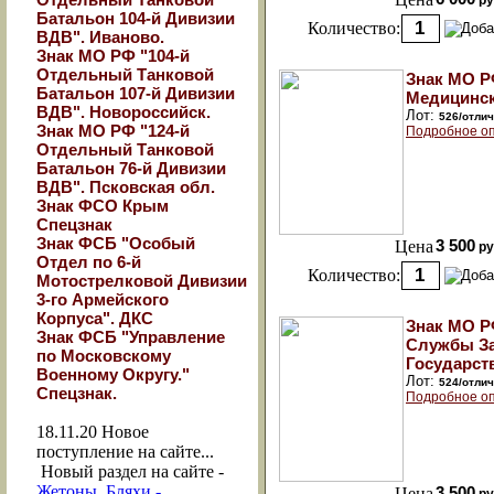
ру
Батальон 104-й Дивизии
Количество:
ВДВ". Иваново.
Знак МО РФ "104-й
Отдельный Танковой
Знак МО Р
Батальон 107-й Дивизии
Медицинс
ВДВ". Новороссийск.
Лот:
526/отлич
Знак МО РФ "124-й
Подробное оп
Отдельный Танковой
Батальон 76-й Дивизии
ВДВ". Псковская обл.
Знак ФСО Крым
Спецзнак
Знак ФСБ "Особый
Цена
3 500
ру
Отдел по 6-й
Количество:
Мотострелковой Дивизии
3-го Армейского
Корпуса". ДКС
Знак МО Р
Знак ФСБ "Управление
Службы З
по Московскому
Государст
Военному Округу."
Лот:
524/отлич
Спецзнак.
Подробное оп
18.11.20
Новое
поступление на сайте...
Новый раздел на сайте -
Жетоны, Бляхи -
Цена
3 500