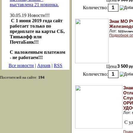
ру
выставлена 21 новинка.
Количество:
30.05.19
Новости!!!
С 1 июня 2019 года сайт
Знак МО Р
работает только по
Железнод
предоплате на карты СБ,
Лот:
522/отли
Подробное оп
Тинькофф или
ПочтаБанк!!!
С наложенным платежом
- не работаем!!!
Все новости
|
Архив
|
RSS
Цена
3 500
ру
Количество:
Посетителей на сайте:
194
Зна
Отл
Слу
ОРИ
УДО
Лот:
С у
Подр