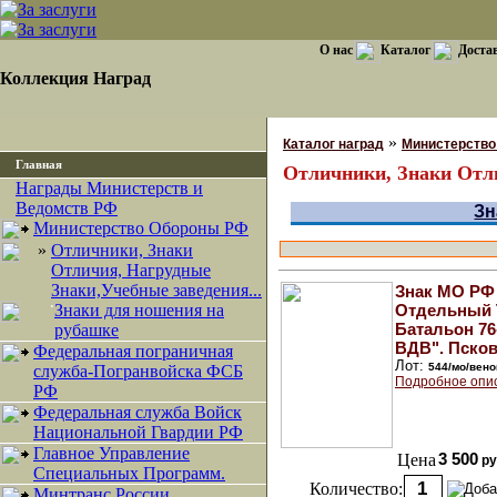
О нас
Каталог
Доста
Коллекция Наград
»
Каталог наград
Министерство
Главная
Отличники, Знаки Отли
Награды Министерств и
Ведомств РФ
Зн
Министерство Обороны РФ
»
Отличники, Знаки
Отличия, Нагрудные
Знаки,Учебные заведения...
Знак МО РФ 
·
Знаки для ношения на
Отдельный 
Батальон 76
рубашке
ВДВ". Псков
Федеральная пограничная
Лот:
544/мо/вено
служба-Погранвойска ФСБ
Подробное опи
РФ
Федеральная служба Войск
Национальной Гвардии РФ
Главное Управление
Цена
3 500
ру
Специальных Программ.
Количество:
Минтранс России