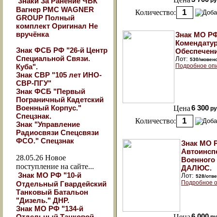
Знаки За Ранение ЧВК
ру
Вагнер РМС WAGNER
Количество:
GROUP Полный
комплект Оригинал Не
вручёнка
Знак МО РФ
Комендату
Знак ФСБ РФ "26-й Центр
Обеспечени
Специальной Связи.
Лот:
530/мовен
Куба".
Подробное оп
Знак СВР "105 лет ИНО-
СВР-ПГУ"
Знак ФСБ "Первый
Пограничный Кадетский
Военный Корпус."
Цена
6 300
ру
Спецзнак.
Количество:
Знак "Управление
Радиосвязи Спецсвязи
ФСО." Спецзнак
Знак МО 
Автоинсп
28.05.26
Новое
Военного 
поступление на сайте...
ДАЛЮС.
Знак МО РФ "10-й
Лот:
528/отв
Подробное о
Отдельный Гвардейский
Танковый Батальон
"Дизель." ДНР.
Знак МО РФ "134-й
Отдельный Танковой
Цена
6 000