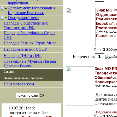
наркотиков
Департамент Образования.
Знак МО Р
Кадетское Братство.
Отдельная
Охотдепартамент
Радиоэлек
Награды Общественных
Борьбы". п
Организаций РФ
Ростовско
Лот:
Награды Республик и Стран
534/мо/ве
Подробное оп
СНГ
Награды Разных Стран Мира
Нагрудные знаки СССР
Цена
3 200
ру
Награды ДНР и ЛНР
Количество:
Сувенирные Муляжи Наград
Царской России
Знак МО РФ
Ссылки
Гвардейск
Общевойск
Профессиональные праздники
Новочерка
Наш фотоальбом
Лот:
532/мо вен
Два знака , 
центре знака
желтом цвет
10.07.26
Новое
поступление на сайте...
Подробное оп
Цена
3 700