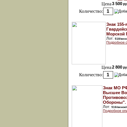
Цена
3 500
ру
Количество:
Знак 155-
Гвардейс
Морской 
Лот:
518/вен
Подробное 
Цена
2 800
ру
Количество:
Знак МО Р
Высшее Во
Противово
Обороны". 
Лот:
516/венок/
Подробное оп