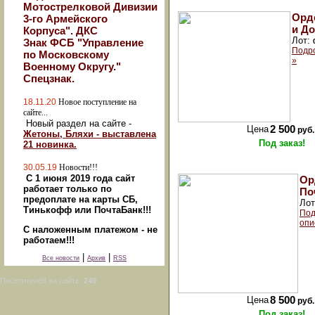
Мотострелковой Дивизии
Орде
3-го Армейского
и Д
Корпуса". ДКС
Лот:
Знак ФСБ "Управление
Подр
по Московскому
»
Военному Округу."
Спецзнак.
18.11.20
Новое поступление на
сайте...
Новый раздел на сайте -
Цена
2 500
руб.
Жетоны, Бляхи - выставлена
Под заказ!
21 новинка.
30.05.19
Новости!!!
С 1 июня 2019 года сайт
Ор
работает только по
По
предоплате на карты СБ,
Ло
Тинькофф или ПочтаБанк!!!
Под
опи
С наложенным платежом - не
работаем!!!
|
|
Все новости
Архив
RSS
Посетителей на сайте:
249
Цена
8 500
руб.
Под заказ!