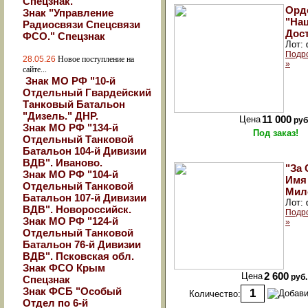
Спецзнак.
Орд
Знак "Управление
"На
Радиосвязи Спецсвязи
Дост
ФСО." Спецзнак
Лот:
Подр
28.05.26
Новое поступление на
»
сайте...
Знак МО РФ "10-й
Отдельный Гвардейский
Танковый Батальон
"Дизель." ДНР.
Цена
11 000
руб
Знак МО РФ "134-й
Под заказ!
Отдельный Танковой
Батальон 104-й Дивизии
ВДВ". Иваново.
"За
Знак МО РФ "104-й
Имя
Отдельный Танковой
Мил
Батальон 107-й Дивизии
Лот:
ВДВ". Новороссийск.
Подр
Знак МО РФ "124-й
»
Отдельный Танковой
Батальон 76-й Дивизии
ВДВ". Псковская обл.
Знак ФСО Крым
Цена
2 600
руб.
Спецзнак
Знак ФСБ "Особый
Количество:
Отдел по 6-й