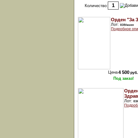
Количество:
Орден "За 
Лот:
039/колл
Подробное опи
Цена
4 500
руб.
Под заказ!
Орден
Здрав
Лот:
03
Подроб