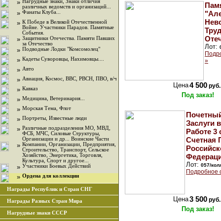
»
Нагрудные знаки, Знаки отличия
Пам
различных ведомств и организаций...
»
Фанаты Клуба...
"Ал
Невс
»
К Победе в Великой Отечественной
Войне. Участники Парадов. Памятные
Тру
События.
Отеч
»
Защитники Отечества. Памяти Павших
за Отечество
Лот:
»
Подводные Лодки "Комсомолец"
Подр
»
Кадеты Суворовцы, Нахимовцы....
»
»
Авто
»
Авиация, Космос, ВВС, РВСН, ПВО, в/ч
Цена
4 500
руб.
»
Кавказ
Под заказ!
»
Медицина, Ветеринария...
»
Морская Тема, Флот
Почетный
»
Портреты, Известные люди
Заслуги 
»
Различные подразделения МО, МВД,
Работе 3 
ФСБ, МЧС, Силовые Структуры,
Счетная 
Организации и др... Воинские Части
»
Компании, Организации, Предприятия,
Российск
Строительство, Транспорт, Сельское
Хозяйство, Энергетика, Торговля,
Федераци
Культура, Спорт и другое...
Лот:
057/кол
»
Участники Боевых Действий
Подробное 
»
Ордена для коллекции
Награды Республик и Стран СНГ
Цена
3 500
руб.
Награды Разных Стран Мира
Под заказ!
Нагрудные знаки СССР