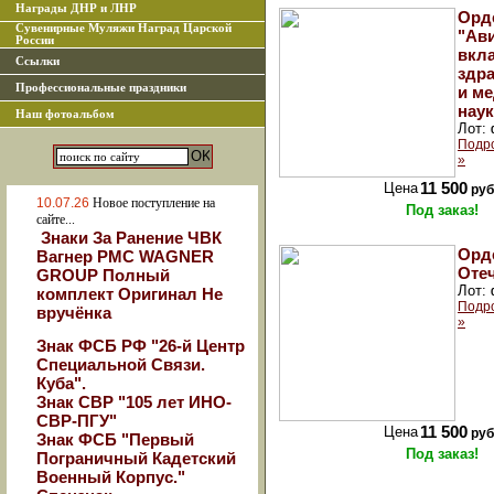
Награды ДНР и ЛНР
Орд
Сувенирные Муляжи Наград Царской
"Ави
России
вкла
Ссылки
здр
Профессиональные праздники
и м
наук
Наш фотоальбом
Лот:
Подр
»
Цена
11 500
руб
10.07.26
Новое поступление на
Под заказ!
сайте...
Знаки За Ранение ЧВК
Орд
Вагнер РМС WAGNER
Отеч
GROUP Полный
Лот:
комплект Оригинал Не
Подр
вручёнка
»
Знак ФСБ РФ "26-й Центр
Специальной Связи.
Куба".
Знак СВР "105 лет ИНО-
СВР-ПГУ"
Цена
11 500
руб
Знак ФСБ "Первый
Под заказ!
Пограничный Кадетский
Военный Корпус."