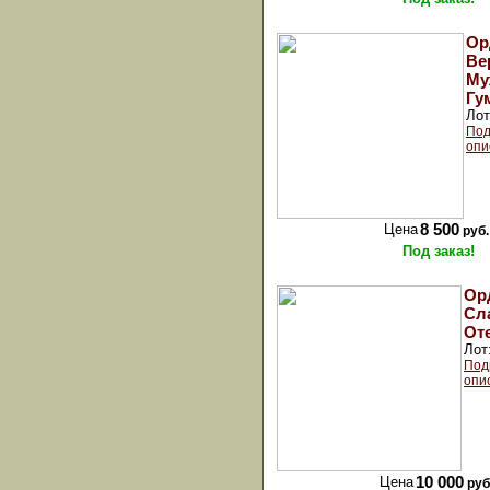
Ор
Ве
Му
Гу
Ло
Под
опи
Цена
8 500
руб.
Под заказ!
Ор
Сл
От
Лот
Под
опи
Цена
10 000
руб