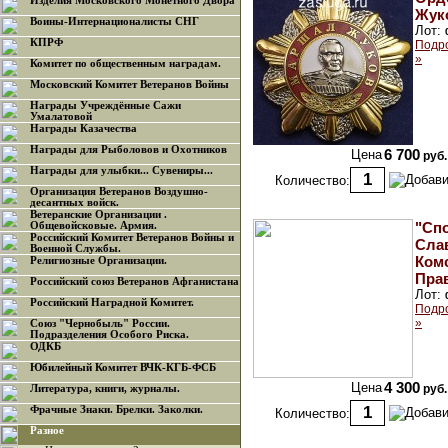
Изделия Московского Монетного Двора
Жук
Воины-Интернационалисты СНГ
Лот:
КПРФ
Подр
»
Комитет по общественным наградам.
Московский Комитет Ветеранов Войны
Награды Учреждённые Сажи
Умалатовой
Награды Казачества
Награды для Рыболовов и Охотников
Цена
6 700
руб.
Награды для улыбки... Сувениры...
Количество:
Организация Ветеранов Воздушно-
десантных войск.
Ветеранские Организации .
"Сп
Общевойсковые. Армия.
Российский Комитет Ветеранов Войны и
Слав
Военной Службы.
Ком
Религиозные Организации.
Пра
Российский союз Ветеранов Афганистана
Лот:
Российский Наградной Комитет.
Подр
»
Союз "Чернобыль" России.
Подразделения Особого Риска.
ОДКБ
Юбилейный Комитет ВЧК-КГБ-ФСБ
Цена
4 300
руб.
Литература, книги, журналы.
Фрачные Знаки. Брелки. Заколки.
Количество:
Разное