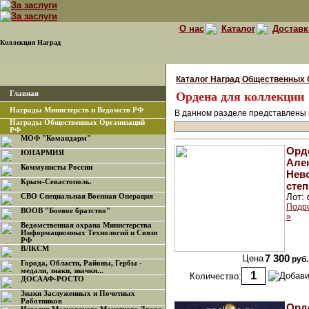
О нас
Каталог
Доставк
Коллекция Наград
Каталог Наград Общественных 
Главная
Ордена для коллекции
Награды Министерств и Ведомств РФ
В данном разделе представлены 
Награды Общественных Организаций
РФ
МОФ "Командарм"
Орд
ЮНАРМИЯ
Але
Коммунисты России
Невс
Крым-Севастополь.
степ
Лот:
СВО Специальная Военная Операция
Подр
ВООВ "Боевое братство"
»
Ведомственная охрана Министерства
Информационных Технологий и Связи
РФ
ВЛКСМ
Цена
7 300
руб.
Города, Области, Районы, Гербы -
медали, знаки, значки...
Количество:
ДОСААФ-РОСТО
Знаки Заслуженных и Почетных
Работников
Орд