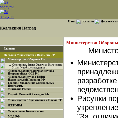
О нас
Каталог
Доставка и
Коллекция Наград
Министерство Оборон
Министе
Главная
Награды Министерств и Ведомств РФ
Министерство Обороны РФ
Министерст
»
Отличники, Знаки Отличия, Нагрудные
Знаки,Учебные заведения...
принадлежи
Федеральная пограничная служба-
Погранвойска ФСБ РФ
Федеральная служба Войск
разработке
Национальной Гвардии РФ
Главное Управление Специальных
Программ.
ведомстве
Минтранс России
Служба Внешней Разведки РФ.
Рисунки пе
Министерство Образования и Науки РФ.
укрепление
ЖЕТОНЫ
Федеральное Казначейство
"За отличи
МВД РФ