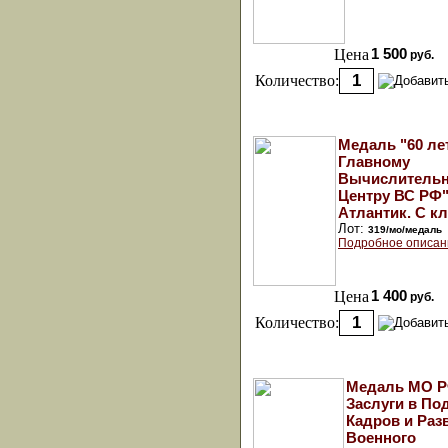
Цена
1 500
руб.
Количество:
Медаль "60 ле
Главному
Вычислитель
Центру ВС РФ"
Атлантик. С к
Лот:
319/мо/медаль
Подробное описан
Цена
1 400
руб.
Количество:
Медаль МО Р
Заслуги в По
Кадров и Раз
Военного