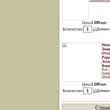
Подробное оп
Цена
1 200
руб.
Количество:
Наг
Знак
Отл
Рад
Эле
Бор
Лот:
Подр
описа
Цена
1 200
руб.
Количество:
Стра