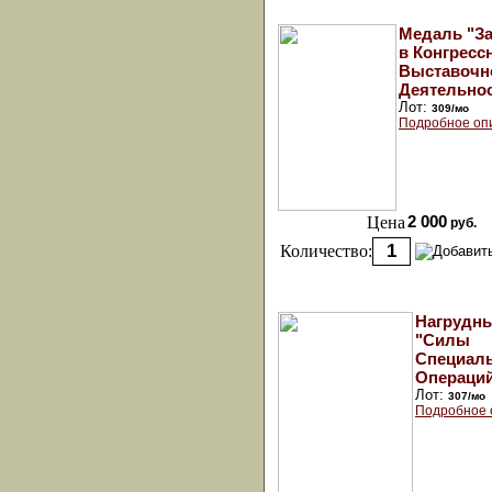
Медаль "За
в Конгресс
Выставочн
Деятельнос
Лот:
309/мо
Подробное оп
Цена
2 000
руб.
Количество:
Нагрудны
"Силы
Специал
Операций
Лот:
307/мо
Подробное 