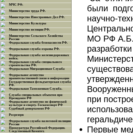
МЧС РФ.
были подг
Министерство труда РФ.
научно-тех
Министерство Иностранных Дел РФ.
Министерство Культуры
Центральн
Министерство юстиции РФ.
МО РФ А.Б
Министерство Сельского Хозяйства
России
Федеральная служба безопасности РФ.
разработки
Федеральная служба охраны РФ.
Федеральная служба железнодорожных
Министерс
войск.
Федеральная служба специального
строительства РФ.
существов
Федеральная Миграционная Служба
Федеральное агентство
утвержден
правительственной связи и информации
Государственная фельдъегерская служба
РФ.
Вооруженн
Федеральная Таможенная Служба.
Служба специальных объектов при
при постр
Президенте РФ
Федеральное агентство по физической
культуре и спорту. Госкомспорт РФ
использова
Судебный депортамент РФ
Росрезерв
геральдиче
Федеральная служба налоговой полиции
России
Первые ме
Прокуратура Российской Федерации.
Следственный Комитет.