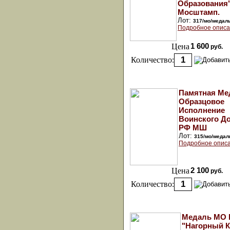
Образования"
Мосштамп.
Лот:
317/мо/медал
Подробное описа
Цена
1 600
руб.
Количество:
Памятная Ме
Образцовое
Исполнение
Воинского Д
РФ МШ
Лот:
315/мо/медал
Подробное описа
Цена
2 100
руб.
Количество:
Медаль МО
"Нагорный К