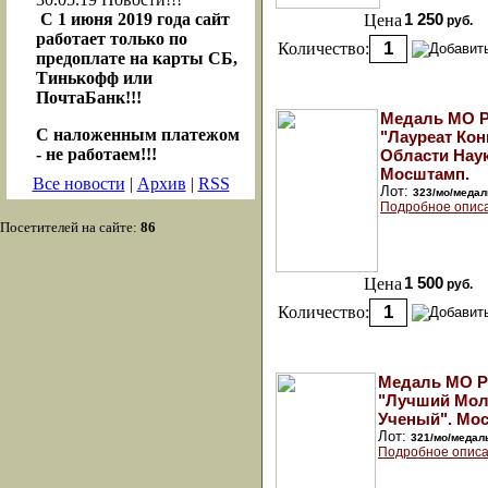
С 1 июня 2019 года сайт
Цена
1 250
руб.
работает только по
Количество:
предоплате на карты СБ,
Тинькофф или
ПочтаБанк!!!
Медаль МО 
С наложенным платежом
"Лауреат Кон
- не работаем!!!
Области Наук
Мосштамп.
Все новости
|
Архив
|
RSS
Лот:
323/мо/медал
Подробное опис
Посетителей на сайте:
86
Цена
1 500
руб.
Количество:
Медаль МО 
"Лучший Мо
Ученый". Мо
Лот:
321/мо/медал
Подробное описа