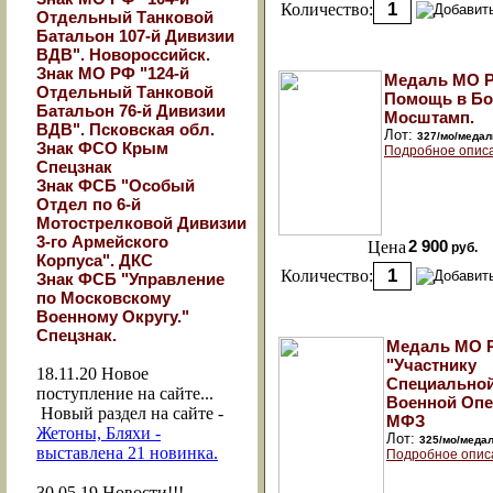
Количество:
Отдельный Танковой
Батальон 107-й Дивизии
ВДВ". Новороссийск.
Знак МО РФ "124-й
Медаль МО Р
Отдельный Танковой
Помощь в Бо
Батальон 76-й Дивизии
Мосштамп.
ВДВ". Псковская обл.
Лот:
327/мо/медал
Знак ФСО Крым
Подробное опис
Спецзнак
Знак ФСБ "Особый
Отдел по 6-й
Мотострелковой Дивизии
3-го Армейского
Цена
2 900
руб.
Корпуса". ДКС
Количество:
Знак ФСБ "Управление
по Московскому
Военному Округу."
Спецзнак.
Медаль МО 
"Участнику
18.11.20
Новое
Специально
поступление на сайте...
Военной Опе
Новый раздел на сайте -
МФЗ
Жетоны, Бляхи -
Лот:
325/мо/меда
выставлена 21 новинка.
Подробное опис
30.05.19
Новости!!!