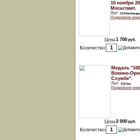
10 ноября 20
Мосштамп.
Лот:
313/мо/меда
Подробное опис
Цена
1 700
руб.
Количество:
Медаль "100
Военно-Орк
Службе".
Лот:
311/мо
Подробное опи
Цена
2 000
руб.
Количество: