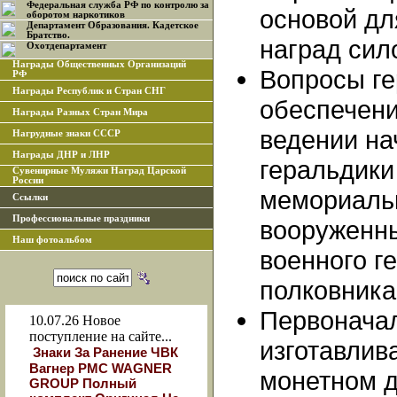
Федеральная служба РФ по контролю за
основой дл
оборотом наркотиков
Департамент Образования. Кадетское
Братство.
наград сил
Охотдепартамент
Награды Общественных Организаций
Вопросы ге
РФ
Награды Республик и Стран СНГ
обеспечени
Награды Разных Стран Мира
ведении на
Нагрудные знаки СССР
Награды ДНР и ЛНР
геральдики
Сувенирные Муляжи Наград Царской
России
мемориаль
Ссылки
Профессиональные праздники
вооруженны
Наш фотоальбом
военного г
полковника
Первонача
10.07.26
Новое
поступление на сайте...
изготавлив
Знаки За Ранение ЧВК
Вагнер РМС WAGNER
монетном д
GROUP Полный