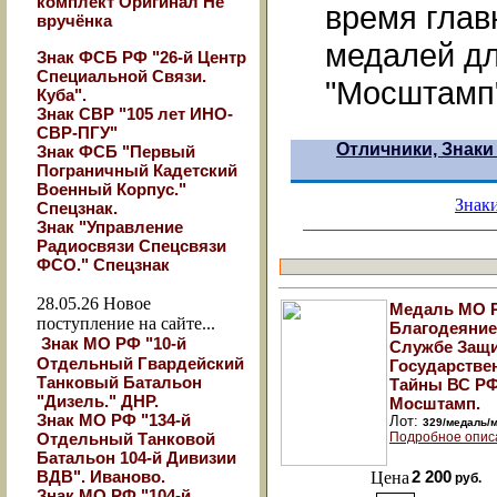
комплект Оригинал Не
время гла
вручёнка
медалей д
Знак ФСБ РФ "26-й Центр
Специальной Связи.
"Мосштамп
Куба".
Знак СВР "105 лет ИНО-
СВР-ПГУ"
Отличники, Знаки
Знак ФСБ "Первый
Пограничный Кадетский
Военный Корпус."
Знак
Спецзнак.
Знак "Управление
Радиосвязи Спецсвязи
ФСО." Спецзнак
28.05.26
Новое
Медаль МО 
поступление на сайте...
Благодеяние
Знак МО РФ "10-й
Службе Защ
Отдельный Гвардейский
Государстве
Танковый Батальон
Тайны ВС РФ
"Дизель." ДНР.
Мосштамп.
Знак МО РФ "134-й
Лот:
329/медаль/
Отдельный Танковой
Подробное опис
Батальон 104-й Дивизии
ВДВ". Иваново.
Цена
2 200
руб.
Знак МО РФ "104-й