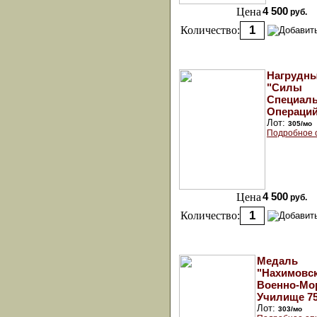
Цена
4 500
руб.
Количество:
Нагрудны
"Силы
Специал
Операций
Лот:
305/мо
Подробное 
Цена
4 500
руб.
Количество:
Медаль
"Нахимовс
Военно-Мо
Училище 75
Лот:
303/мо