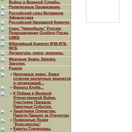
Войны и Военной Службы.
Религиозные Организации.
Российский союз Ветеранов
Афганистана
Российский Наградной Комитет.
Союз "Чернобыль" России.
Подразделения Особого Риска.
ОДКБ
Юбилейный Комитет ВЧК-КГБ-
ФСБ
Литература, книги, журналы.
Фрачные Знаки. Брелки.
Заколки.
Разное
»
Нагрудные знаки, Знаки
отличия различных ведомств
и организаций...
»
Фанаты Клуба...
»
К Победе в Великой
Отечественной Войне.
Участники Парадов.
Памятные События.
»
Защитники Отечества.
Памяти Павших за Отечество
»
Подводные Лодки
"Комсомолец"
»
Кадеты Суворовцы,