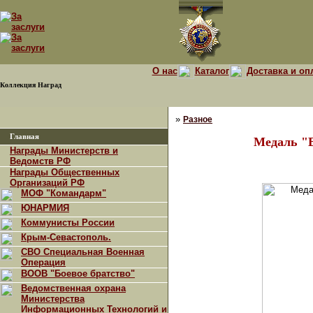
О нас
Каталог
Доставка и оп
Коллекция Наград
»
Разное
Главная
Медаль "
Награды Министерств и
Ведомств РФ
Награды Общественных
Организаций РФ
МОФ "Командарм"
ЮНАРМИЯ
Коммунисты России
Крым-Севастополь.
СВО Специальная Военная
Операция
ВООВ "Боевое братство"
Ведомственная охрана
Министерства
Информационных Технологий и