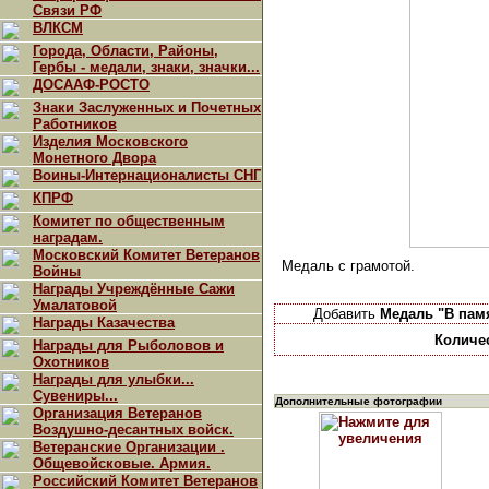
Связи РФ
ВЛКСМ
Города, Области, Районы,
Гербы - медали, знаки, значки...
ДОСААФ-РОСТО
Знаки Заслуженных и Почетных
Работников
Изделия Московского
Монетного Двора
Воины-Интернационалисты СНГ
КПРФ
Комитет по общественным
наградам.
Московский Комитет Ветеранов
Медаль с грамотой.
Войны
Награды Учреждённые Сажи
Умалатовой
Добавить
Медаль "В пам
Награды Казачества
Количе
Награды для Рыболовов и
Охотников
Награды для улыбки...
Сувениры...
Дополнительные фотографии
Организация Ветеранов
Воздушно-десантных войск.
Ветеранские Организации .
Общевойсковые. Армия.
Российский Комитет Ветеранов