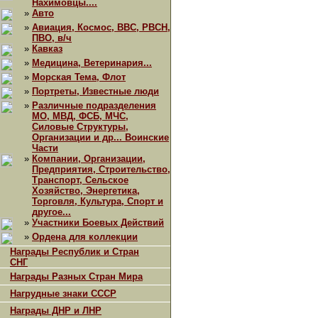
Нахимовцы....
»
Авто
»
Авиация, Космос, ВВС, РВСН,
ПВО, в/ч
»
Кавказ
»
Медицина, Ветеринария...
»
Морская Тема, Флот
»
Портреты, Известные люди
»
Различные подразделения
МО, МВД, ФСБ, МЧС,
Силовые Структуры,
Организации и др... Воинские
Части
»
Компании, Организации,
Предприятия, Строительство,
Транспорт, Сельское
Хозяйство, Энергетика,
Торговля, Культура, Спорт и
другое...
»
Участники Боевых Действий
»
Ордена для коллекции
Награды Республик и Стран
СНГ
Награды Разных Стран Мира
Нагрудные знаки СССР
Награды ДНР и ЛНР