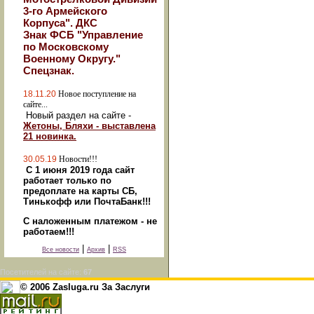
3-го Армейского
Корпуса". ДКС
Знак ФСБ "Управление
по Московскому
Военному Округу."
Спецзнак.
18.11.20
Новое поступление на
сайте...
Новый раздел на сайте -
Жетоны, Бляхи - выставлена
21 новинка.
30.05.19
Новости!!!
С 1 июня 2019 года сайт
работает только по
предоплате на карты СБ,
Тинькофф или ПочтаБанк!!!
С наложенным платежом - не
работаем!!!
|
|
Все новости
Архив
RSS
Посетителей на сайте:
67
© 2006 Zasluga.ru За Заслуги