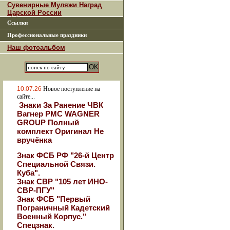
Сувенирные Муляжи Наград
Царской России
Ссылки
Профессиональные праздники
Наш фотоальбом
10.07.26
Новое поступление на
сайте...
Знаки За Ранение ЧВК
Вагнер РМС WAGNER
GROUP Полный
комплект Оригинал Не
вручёнка
Знак ФСБ РФ "26-й Центр
Специальной Связи.
Куба".
Знак СВР "105 лет ИНО-
СВР-ПГУ"
Знак ФСБ "Первый
Пограничный Кадетский
Военный Корпус."
Спецзнак.