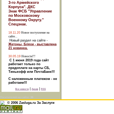
3-го Армейского
Корпуса". ДКС
Знак ФСБ "Управление
по Московскому
Военному Округу."
Спецзнак.
18.11.20
Новое поступление на
сайте...
Новый раздел на сайте -
Жетоны, Бляхи - выставлена
21 новинка.
30.05.19
Новости!!!
С 1 июня 2019 года сайт
работает только по
предоплате на карты СБ,
Тинькофф или ПочтаБанк!!!
С наложенным платежом - не
работаем!!!
|
|
Все новости
Архив
RSS
Посетителей на сайте:
36
© 2006 Zasluga.ru За Заслуги