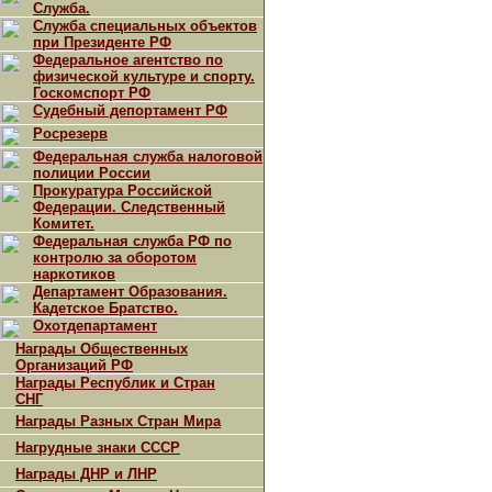
Служба.
Служба специальных объектов
при Президенте РФ
Федеральное агентство по
физической культуре и спорту.
Госкомспорт РФ
Судебный депортамент РФ
Росрезерв
Федеральная служба налоговой
полиции России
Прокуратура Российской
Федерации. Следственный
Комитет.
Федеральная служба РФ по
контролю за оборотом
наркотиков
Департамент Образования.
Кадетское Братство.
Охотдепартамент
Награды Общественных
Организаций РФ
Награды Республик и Стран
СНГ
Награды Разных Стран Мира
Нагрудные знаки СССР
Награды ДНР и ЛНР