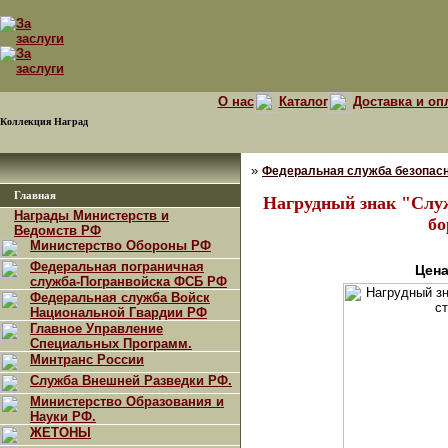
О нас
Каталог
Доставка и оп
Коллекция Наград
»
Федеральная служба безопасн
Главная
Нагрудный знак "Служ
Награды Министерств и
бо
Ведомств РФ
Министерство Обороны РФ
Федеральная пограничная
Цена
служба-Погранвойска ФСБ РФ
Федеральная служба Войск
Национальной Гвардии РФ
Главное Управление
Специальных Программ.
Минтранс России
Служба Внешней Разведки РФ.
Министерство Образования и
Науки РФ.
ЖЕТОНЫ