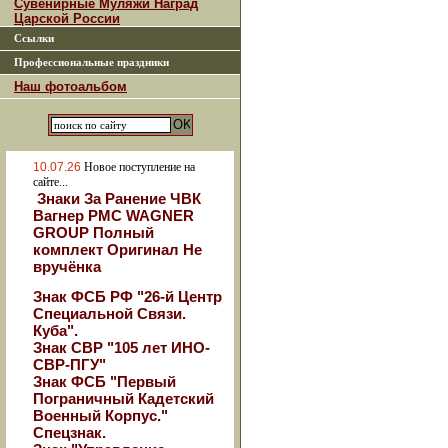
Сувенирные Муляжи Наград
Царской России
Ссылки
Профессиональные праздники
Наш фотоальбом
10.07.26
Новое поступление на
сайте...
Знаки За Ранение ЧВК
Вагнер РМС WAGNER
GROUP Полный
комплект Оригинал Не
вручёнка
Знак ФСБ РФ "26-й Центр
Специальной Связи.
Куба".
Знак СВР "105 лет ИНО-
СВР-ПГУ"
Знак ФСБ "Первый
Пограничный Кадетский
Военный Корпус."
Спецзнак.