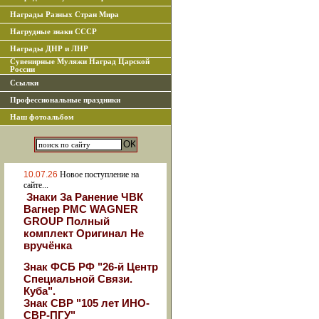
Награды Разных Стран Мира
Нагрудные знаки СССР
Награды ДНР и ЛНР
Сувенирные Муляжи Наград Царской
России
Ссылки
Профессиональные праздники
Наш фотоальбом
10.07.26
Новое поступление на
сайте...
Знаки За Ранение ЧВК
Вагнер РМС WAGNER
GROUP Полный
комплект Оригинал Не
вручёнка
Знак ФСБ РФ "26-й Центр
Специальной Связи.
Куба".
Знак СВР "105 лет ИНО-
СВР-ПГУ"