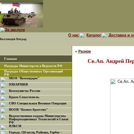
О нас
Каталог
Доставка и о
Коллекция Наград
»
Разное
Главная
Св.Ап. Андрей Пе
Награды Министерств и Ведомств РФ
Награды Общественных Организаций
РФ
МОФ "Командарм"
ЮНАРМИЯ
Коммунисты России
Крым-Севастополь.
СВО Специальная Военная Операция
ВООВ "Боевое братство"
Ведомственная охрана Министерства
Информационных Технологий и Связи
РФ
ВЛКСМ
Города, Области, Районы, Гербы -