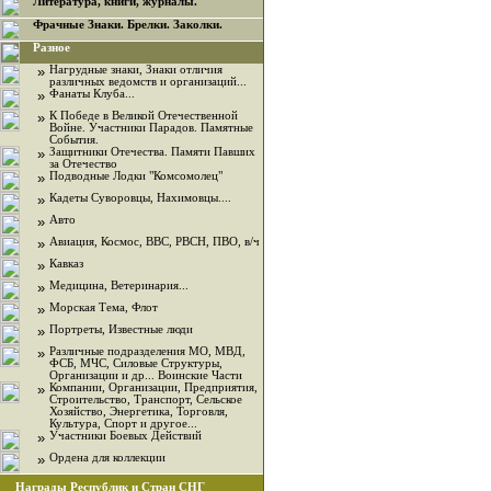
Литература, книги, журналы.
Фрачные Знаки. Брелки. Заколки.
Разное
»
Нагрудные знаки, Знаки отличия
различных ведомств и организаций...
»
Фанаты Клуба...
»
К Победе в Великой Отечественной
Войне. Участники Парадов. Памятные
События.
»
Защитники Отечества. Памяти Павших
за Отечество
»
Подводные Лодки "Комсомолец"
»
Кадеты Суворовцы, Нахимовцы....
»
Авто
»
Авиация, Космос, ВВС, РВСН, ПВО, в/ч
»
Кавказ
»
Медицина, Ветеринария...
»
Морская Тема, Флот
»
Портреты, Известные люди
»
Различные подразделения МО, МВД,
ФСБ, МЧС, Силовые Структуры,
Организации и др... Воинские Части
»
Компании, Организации, Предприятия,
Строительство, Транспорт, Сельское
Хозяйство, Энергетика, Торговля,
Культура, Спорт и другое...
»
Участники Боевых Действий
»
Ордена для коллекции
Награды Республик и Стран СНГ