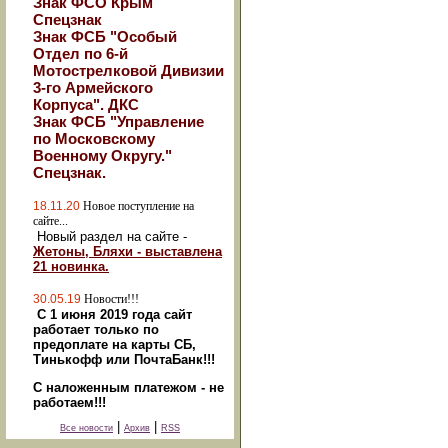
Знак ФСО Крым
Спецзнак
Знак ФСБ "Особый
Отдел по 6-й
Мотострелковой Дивизии
3-го Армейского
Корпуса". ДКС
Знак ФСБ "Управление
по Московскому
Военному Округу."
Спецзнак.
18.11.20
Новое поступление на
сайте...
Новый раздел на сайте -
Жетоны, Бляхи - выставлена
21 новинка.
30.05.19
Новости!!!
С 1 июня 2019 года сайт
работает только по
предоплате на карты СБ,
Тинькофф или ПочтаБанк!!!
С наложенным платежом - не
работаем!!!
|
|
Все новости
Архив
RSS