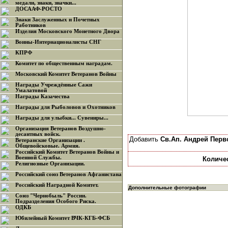
медали, знаки, значки...
ДОСААФ-РОСТО
Знаки Заслуженных и Почетных
Работников
Изделия Московского Монетного Двора
Воины-Интернационалисты СНГ
КПРФ
Комитет по общественным наградам.
Московский Комитет Ветеранов Войны
Награды Учреждённые Сажи
Умалатовой
Награды Казачества
Награды для Рыболовов и Охотников
Награды для улыбки... Сувениры...
Организация Ветеранов Воздушно-
десантных войск.
Добавить
Св.Ап. Андрей Перв
Ветеранские Организации .
Общевойсковые. Армия.
Российский Комитет Ветеранов Войны и
Военной Службы.
Количе
Религиозные Организации.
Российский союз Ветеранов Афганистана
Российский Наградной Комитет.
Дополнительные фотографии
Союз "Чернобыль" России.
Подразделения Особого Риска.
ОДКБ
Юбилейный Комитет ВЧК-КГБ-ФСБ