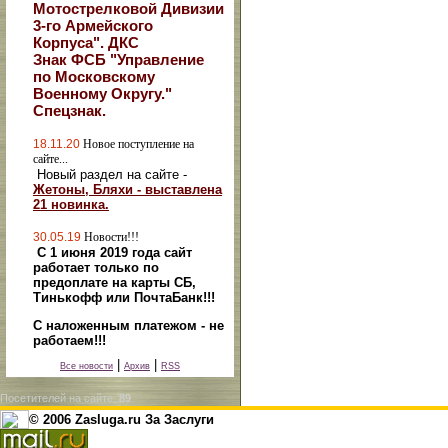
Мотострелковой Дивизии
3-го Армейского
Корпуса". ДКС
Знак ФСБ "Управление
по Московскому
Военному Округу."
Спецзнак.
18.11.20
Новое поступление на
сайте...
Новый раздел на сайте -
Жетоны, Бляхи - выставлена
21 новинка.
30.05.19
Новости!!!
С 1 июня 2019 года сайт
работает только по
предоплате на карты СБ,
Тинькофф или ПочтаБанк!!!
С наложенным платежом - не
работаем!!!
|
|
Все новости
Архив
RSS
Посетителей на сайте:
89
© 2006 Zasluga.ru За Заслуги