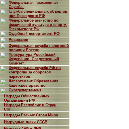
Федеральная Таможенная
Служба.
Служба специальных объектов
при Президенте РФ
Федеральное агентство по
физической культуре и спорту.
Госкомспорт РФ
Судебный депортамент РФ
Росрезерв
Федеральная служба налоговой
полиции России
Прокуратура Российской
Федерации. Следственный
Комитет.
Федеральная служба РФ по
контролю за оборотом
наркотиков
Департамент Образования.
Кадетское Братство.
Охотдепартамент
Награды Общественных
Организаций РФ
Награды Республик и Стран
СНГ
Награды Разных Стран Мира
Нагрудные знаки СССР
Награды ДНР и ЛНР