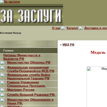
О нас
Каталог
Доставка и оп
Коллекция Наград
»
МВД РФ
Главная
Медаль 
Награды Министерств и
Ведомств РФ
Министерство Обороны РФ
Федеральная пограничная
служба-Погранвойска ФСБ РФ
Федеральная служба Войск
Национальной Гвардии РФ
Главное Управление
Специальных Программ.
Минтранс России
Служба Внешней Разведки РФ.
Министерство Образования и
Науки РФ.