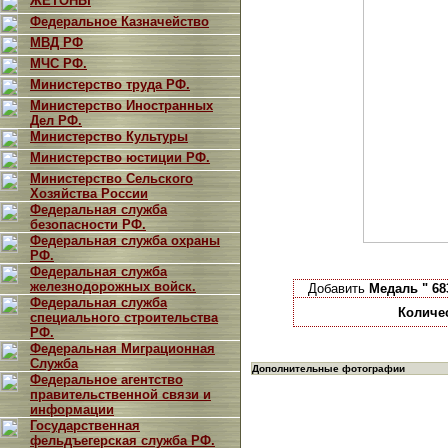
ЖЕТОНЫ
Федеральное Казначейство
МВД РФ
МЧС РФ.
Министерство труда РФ.
Министерство Иностранных
Дел РФ.
Министерство Культуры
Министерство юстиции РФ.
Министерство Сельского
Хозяйства России
Федеральная служба
безопасности РФ.
Федеральная служба охраны
РФ.
Федеральная служба
железнодорожных войск.
Добавить
Медаль " 6
Федеральная служба
Количе
специального строительства
РФ.
Федеральная Миграционная
Служба
Дополнительные фотографии
Федеральное агентство
правительственной связи и
информации
Государственная
фельдъегерская служба РФ.