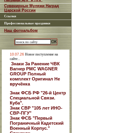
Сувенирные Муляжи Наград
Царской России
Ссылки
Профессиональные праздники
Наш фотоальбом
10.07.26
Новое поступление на
сайте...
Знаки За Ранение ЧВК
Вагнер РМС WAGNER
GROUP Полный
комплект Оригинал Не
вручёнка
Знак ФСБ РФ "26-й Центр
Специальной Связи.
Куба".
Знак СВР "105 лет ИНО-
СВР-ПГУ"
Знак ФСБ "Первый
Пограничный Кадетский
Военный Корпус."