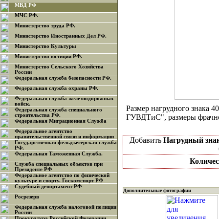
МВД РФ
МЧС РФ.
Министерство труда РФ.
Министерство Иностранных Дел РФ.
Министерство Культуры
Министерство юстиции РФ.
Министерство Сельского Хозяйства
России
Федеральная служба безопасности РФ.
Федеральная служба охраны РФ.
Федеральная служба железнодорожных
войск.
Размер нагрудного знака 4
Федеральная служба специального
строительства РФ.
ГУВДТиС", размеры фрачно
Федеральная Миграционная Служба
Федеральное агентство
правительственной связи и информации
Добавить
Нагрудный знак
Государственная фельдъегерская служба
РФ.
Федеральная Таможенная Служба.
Количес
Служба специальных объектов при
Президенте РФ
Федеральное агентство по физической
культуре и спорту. Госкомспорт РФ
Судебный депортамент РФ
Дополнительные фотографии
Росрезерв
Федеральная служба налоговой полиции
России
Прокуратура Российской Федерации.