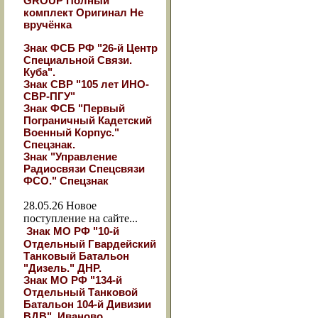
GROUP Полный
комплект Оригинал Не
вручёнка
Знак ФСБ РФ "26-й Центр
Специальной Связи.
Куба".
Знак СВР "105 лет ИНО-
СВР-ПГУ"
Знак ФСБ "Первый
Пограничный Кадетский
Военный Корпус."
Спецзнак.
Знак "Управление
Радиосвязи Спецсвязи
ФСО." Спецзнак
28.05.26
Новое
поступление на сайте...
Знак МО РФ "10-й
Отдельный Гвардейский
Танковый Батальон
"Дизель." ДНР.
Знак МО РФ "134-й
Отдельный Танковой
Батальон 104-й Дивизии
ВДВ". Иваново.