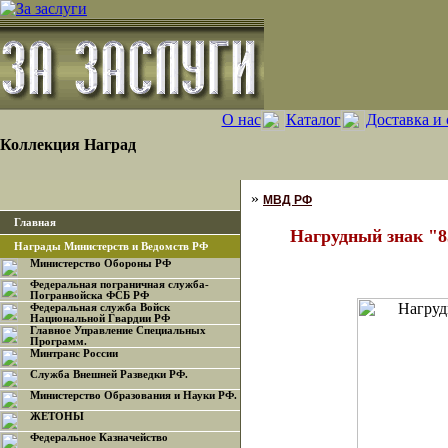
О нас
Каталог
Доставка и 
Коллекция Наград
»
МВД РФ
Главная
Нагрудный знак "8
Награды Министерств и Ведомств РФ
Министерство Обороны РФ
Федеральная пограничная служба-
Погранвойска ФСБ РФ
Федеральная служба Войск
Национальной Гвардии РФ
Главное Управление Специальных
Программ.
Минтранс России
Служба Внешней Разведки РФ.
Министерство Образования и Науки РФ.
ЖЕТОНЫ
Федеральное Казначейство