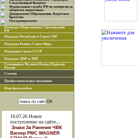
Следственный Комитет.
Федеральная служба РФ по контролю за
оборотом наркотиков
Департамент Образования. Кадетское
Братство.
Охотдепартамент
Награды Общественных Организаций
РФ
Награды Республик и Стран СНГ
Награды Разных Стран Мира
Нагрудные знаки СССР
Награды ДНР и ЛНР
Сувенирные Муляжи Наград Царской
России
Ссылки
Профессиональные праздники
Наш фотоальбом
10.07.26
Новое
поступление на сайте...
Знаки За Ранение ЧВК
Вагнер РМС WAGNER