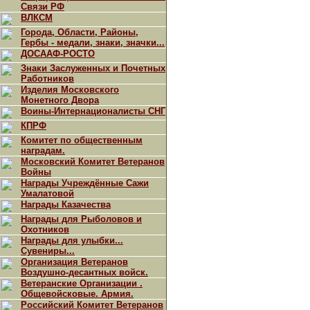
Связи РФ
ВЛКСМ
Города, Области, Районы,
Гербы - медали, знаки, значки...
ДОСААФ-РОСТО
Знаки Заслуженных и Почетных
Работников
Изделия Московского
Монетного Двора
Воины-Интернационалисты СНГ
КПРФ
Комитет по общественным
наградам.
Московский Комитет Ветеранов
Войны
Награды Учреждённые Сажи
Умалатовой
Награды Казачества
Награды для Рыболовов и
Охотников
Награды для улыбки...
Сувениры...
Организация Ветеранов
Воздушно-десантных войск.
Ветеранские Организации .
Общевойсковые. Армия.
Российский Комитет Ветеранов