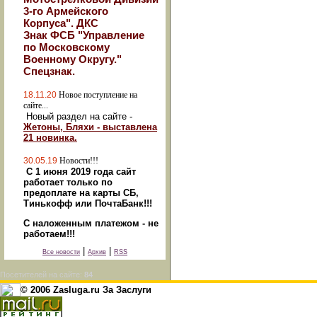
3-го Армейского
Корпуса". ДКС
Знак ФСБ "Управление
по Московскому
Военному Округу."
Спецзнак.
18.11.20
Новое поступление на
сайте...
Новый раздел на сайте -
Жетоны, Бляхи - выставлена
21 новинка.
30.05.19
Новости!!!
С 1 июня 2019 года сайт
работает только по
предоплате на карты СБ,
Тинькофф или ПочтаБанк!!!
С наложенным платежом - не
работаем!!!
|
|
Все новости
Архив
RSS
Посетителей на сайте:
84
© 2006 Zasluga.ru За Заслуги