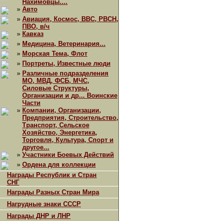
Нахимовцы....
»
Авто
»
Авиация, Космос, ВВС, РВСН,
ПВО, в/ч
»
Кавказ
»
Медицина, Ветеринария...
»
Морская Тема, Флот
»
Портреты, Известные люди
»
Различные подразделения
МО, МВД, ФСБ, МЧС,
Силовые Структуры,
Организации и др... Воинские
Части
»
Компании, Организации,
Предприятия, Строительство,
Транспорт, Сельское
Хозяйство, Энергетика,
Торговля, Культура, Спорт и
другое...
»
Участники Боевых Действий
»
Ордена для коллекции
Награды Республик и Стран
СНГ
Награды Разных Стран Мира
Нагрудные знаки СССР
Награды ДНР и ЛНР