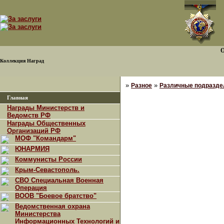
О
Коллекция Наград
»
»
Разное
Различные подраздел
Главная
Награды Министерств и
Ведомств РФ
Награды Общественных
Организаций РФ
МОФ "Командарм"
ЮНАРМИЯ
Коммунисты России
Крым-Севастополь.
СВО Специальная Военная
Операция
ВООВ "Боевое братство"
Ведомственная охрана
Министерства
Информационных Технологий и