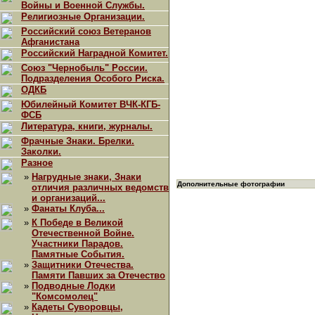
Войны и Военной Службы.
Религиозные Организации.
Российский союз Ветеранов
Афганистана
Российский Наградной Комитет.
Союз "Чернобыль" России.
Подразделения Особого Риска.
ОДКБ
Юбилейный Комитет ВЧК-КГБ-
ФСБ
Литература, книги, журналы.
Фрачные Знаки. Брелки.
Заколки.
Разное
»
Нагрудные знаки, Знаки
Дополнительные фотографии
отличия различных ведомств
и организаций...
»
Фанаты Клуба...
»
К Победе в Великой
Отечественной Войне.
Участники Парадов.
Памятные События.
»
Защитники Отечества.
Памяти Павших за Отечество
»
Подводные Лодки
"Комсомолец"
»
Кадеты Суворовцы,