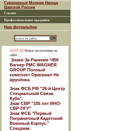
Сувенирные Муляжи Наград
Царской России
Ссылки
Профессиональные праздники
Наш фотоальбом
10.07.26
Новое поступление на
сайте...
Знаки За Ранение ЧВК
Вагнер РМС WAGNER
GROUP Полный
комплект Оригинал Не
вручёнка
Знак ФСБ РФ "26-й Центр
Специальной Связи.
Куба".
Знак СВР "105 лет ИНО-
СВР-ПГУ"
Знак ФСБ "Первый
Пограничный Кадетский
Военный Корпус."
Спецзнак.