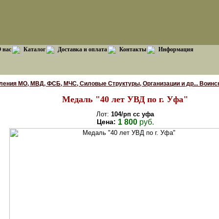
 нас
Каталог
Доставка и оплата
Контакты
Информация
ения МО, МВД, ФСБ, МЧС, Силовые Структуры, Организации и др... Воинс
Медаль "40 лет УВД по г. Уфа"
Лот:
104/рп сс уфа
Цена:
1 800
руб.