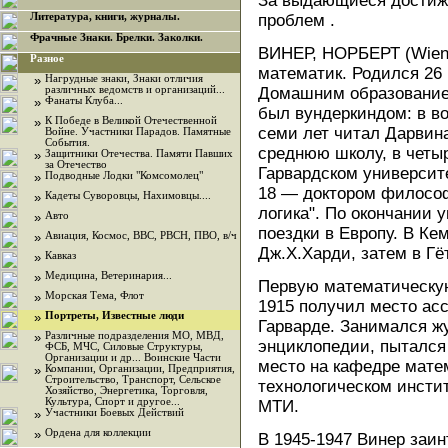
За выдающиеся достиж
Литература, книги, журналы.
проблем .
Фрачные Знаки. Брелки. Заколки.
ВИНЕР, НОРБЕРТ (Wiener
Разное
математик. Родился 26 
»
Нагрудные знаки, Знаки отличия
различных ведомств и организаций...
Домашним образование
»
Фанаты Клуба...
был вундеркиндом: в во
»
К Победе в Великой Отечественной
семи лет читал Дарвина
Войне. Участники Парадов. Памятные
События.
среднюю школу, в четы
»
Защитники Отечества. Памяти Павших
за Отечество
Гарвардском университе
»
Подводные Лодки "Комсомолец"
18 — доктором философ
»
Кадеты Суворовцы, Нахимовцы....
логика". По окончании 
»
Авто
поездки в Европу. В Ке
»
Авиация, Космос, ВВС, РВСН, ПВО, в/ч
Дж.Х.Харди, затем в Гё
»
Кавказ
»
Медицина, Ветеринария...
Первую математическую
»
Морская Тема, Флот
1915 получил место ас
»
Портреты, Известные люди
Гарварде. Занимался ж
»
Различные подразделения МО, МВД,
энциклопедии, пытался 
ФСБ, МЧС, Силовые Структуры,
Организации и др... Воинские Части
место на кафедре мате
»
Компании, Организации, Предприятия,
Строительство, Транспорт, Сельское
технологическом инсти
Хозяйство, Энергетика, Торговля,
Культура, Спорт и другое...
МТИ.
»
Участники Боевых Действий
»
Ордена для коллекции
В 1945-1947 Винер заи