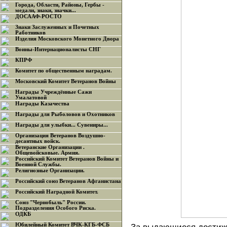
Города, Области, Районы, Гербы -
медали, знаки, значки...
ДОСААФ-РОСТО
Знаки Заслуженных и Почетных
Работников
Изделия Московского Монетного Двора
Воины-Интернационалисты СНГ
КПРФ
Комитет по общественным наградам.
Московский Комитет Ветеранов Войны
Награды Учреждённые Сажи
Умалатовой
Награды Казачества
Награды для Рыболовов и Охотников
Награды для улыбки... Сувениры...
Организация Ветеранов Воздушно-
десантных войск.
Ветеранские Организации .
Общевойсковые. Армия.
Российский Комитет Ветеранов Войны и
Военной Службы.
Религиозные Организации.
Российский союз Ветеранов Афганистана
Российский Наградной Комитет.
Союз "Чернобыль" России.
Подразделения Особого Риска.
ОДКБ
Юбилейный Комитет ВЧК-КГБ-ФСБ