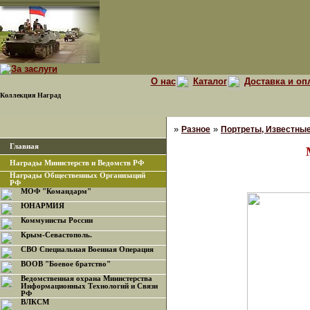
О нас
Каталог
Доставка и оп
Коллекция Наград
»
»
Разное
Портреты, Известны
Главная
Награды Министерств и Ведомств РФ
Награды Общественных Организаций
РФ
МОФ "Командарм"
ЮНАРМИЯ
Коммунисты России
Крым-Севастополь.
СВО Специальная Военная Операция
ВООВ "Боевое братство"
Ведомственная охрана Министерства
Информационных Технологий и Связи
РФ
ВЛКСМ