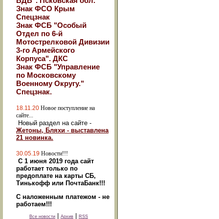
ВДВ". Псковская обл.
Знак ФСО Крым
Спецзнак
Знак ФСБ "Особый
Отдел по 6-й
Мотострелковой Дивизии
3-го Армейского
Корпуса". ДКС
Знак ФСБ "Управление
по Московскому
Военному Округу."
Спецзнак.
18.11.20
Новое поступление на
сайте...
Новый раздел на сайте -
Жетоны, Бляхи - выставлена
21 новинка.
30.05.19
Новости!!!
С 1 июня 2019 года сайт
работает только по
предоплате на карты СБ,
Тинькофф или ПочтаБанк!!!
С наложенным платежом - не
работаем!!!
|
|
Все новости
Архив
RSS