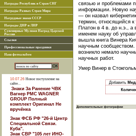
связью и проблемами п
Награды Республик и Стран СНГ
информации. Новую на
Награды Разных Стран Мира
— он назвал кибернетик
Нагрудные знаки СССР
термин, относящийся к
Награды ДНР и ЛНР
Платон в 4 в. до н.э., 
Сувенирные Муляжи Наград Царской
именем науку об управ
России
вышла книга Винера Ки
Ссылки
научным сообществом. 
Профессиональные праздники
возникло немало научн
Наш фотоальбом
научных работ.
Умер Винер в Стокгольм
10.07.26
Новое поступление на
Добавить
Меда
сайте...
Знаки За Ранение ЧВК
Количе
Вагнер РМС WAGNER
GROUP Полный
комплект Оригинал Не
Дополнительные фотографии
вручёнка
Знак ФСБ РФ "26-й Центр
Специальной Связи.
Куба".
Знак СВР "105 лет ИНО-