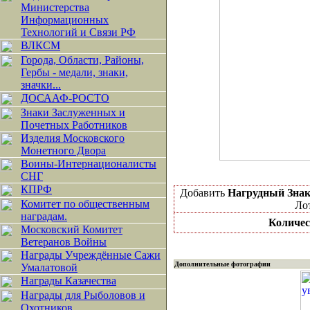
Министерства
Информационных
Технологий и Связи РФ
ВЛКСМ
Города, Области, Районы,
Гербы - медали, знаки,
значки...
ДОСААФ-РОСТО
Знаки Заслуженных и
Почетных Работников
Изделия Московского
Монетного Двора
Воины-Интернационалисты
СНГ
КПРФ
Добавить
Нагрудный Знак
Комитет по общественным
Лот
наградам.
Количес
Московский Комитет
Ветеранов Войны
Награды Учреждённые Сажи
Дополнительные фотографии
Умалатовой
Награды Казачества
Награды для Рыболовов и
Охотников