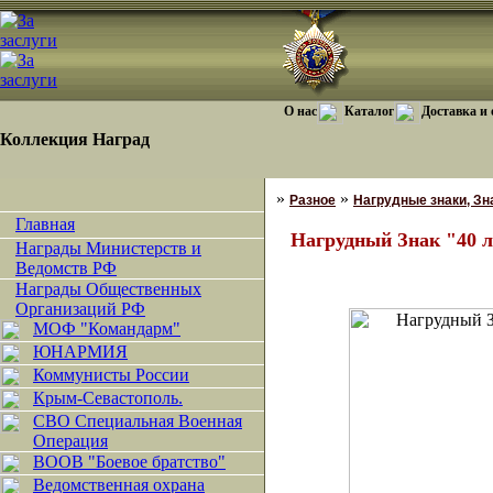
О нас
Каталог
Доставка и
Коллекция Наград
»
»
Разное
Нагрудные знаки, Зн
Главная
Нагрудный Знак "40 
Награды Министерств и
Ведомств РФ
Награды Общественных
Организаций РФ
МОФ "Командарм"
ЮНАРМИЯ
Коммунисты России
Крым-Севастополь.
СВО Специальная Военная
Операция
ВООВ "Боевое братство"
Ведомственная охрана