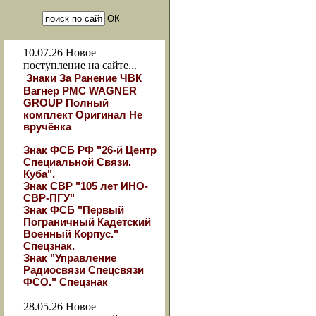
10.07.26
Новое
поступление на сайте...
Знаки За Ранение ЧВК
Вагнер РМС WAGNER
GROUP Полный
комплект Оригинал Не
вручёнка
Знак ФСБ РФ "26-й Центр
Специальной Связи.
Куба".
Знак СВР "105 лет ИНО-
СВР-ПГУ"
Знак ФСБ "Первый
Пограничный Кадетский
Военный Корпус."
Спецзнак.
Знак "Управление
Радиосвязи Спецсвязи
ФСО." Спецзнак
28.05.26
Новое