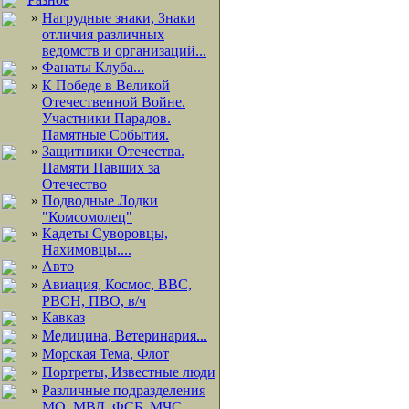
»
Нагрудные знаки, Знаки
отличия различных
ведомств и организаций...
»
Фанаты Клуба...
»
К Победе в Великой
Отечественной Войне.
Участники Парадов.
Памятные События.
»
Защитники Отечества.
Памяти Павших за
Отечество
»
Подводные Лодки
"Комсомолец"
»
Кадеты Суворовцы,
Нахимовцы....
»
Авто
»
Авиация, Космос, ВВС,
РВСН, ПВО, в/ч
»
Кавказ
»
Медицина, Ветеринария...
»
Морская Тема, Флот
»
Портреты, Известные люди
»
Различные подразделения
МО, МВД, ФСБ, МЧС,