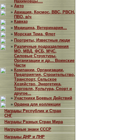
Нахимовцы....
»
Авто
»
Авиация, Космос, ВВС, РВСН,
ПВО, в/ч
»
Кавказ
»
Медицина, Ветеринария...
»
Морская Тема, Флот
»
Портреты, Известные люди
»
Различные подразделения
МО, МВД, ФСБ, МЧС,
Силовые Структуры,
Организации и др... Воинские
Части
»
Компании, Организации,
Предприятия, Строительство,
Транспорт, Сельское
Хозяйство, Энергетика,
Торговля, Культура, Спорт и
другое...
»
Участники Боевых Действий
»
Ордена для коллекции
Награды Республик и Стран
СНГ
Награды Разных Стран Мира
Нагрудные знаки СССР
Награды ДНР и ЛНР