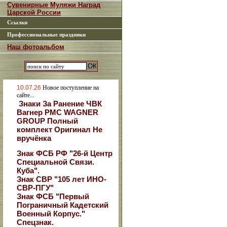
Сувенирные Муляжи Наград
Царской России
Ссылки
Профессиональные праздники
Наш фотоальбом
10.07.26
Новое поступление на
сайте...
Знаки За Ранение ЧВК
Вагнер РМС WAGNER
GROUP Полный
комплект Оригинал Не
вручёнка
Знак ФСБ РФ "26-й Центр
Специальной Связи.
Куба".
Знак СВР "105 лет ИНО-
СВР-ПГУ"
Знак ФСБ "Первый
Пограничный Кадетский
Военный Корпус."
Спецзнак.