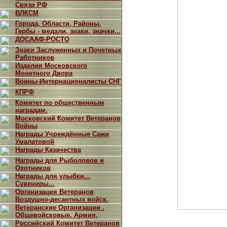
Связи РФ
ВЛКСМ
Города, Области, Районы,
Гербы - медали, знаки, значки...
ДОСААФ-РОСТО
Знаки Заслуженных и Почетных
Работников
Изделия Московского
Монетного Двора
Воины-Интернационалисты СНГ
КПРФ
Комитет по общественным
наградам.
Московский Комитет Ветеранов
Войны
Награды Учреждённые Сажи
Умалатовой
Награды Казачества
Награды для Рыболовов и
Охотников
Награды для улыбки...
Сувениры...
Организация Ветеранов
Воздушно-десантных войск.
Ветеранские Организации .
Общевойсковые. Армия.
Российский Комитет Ветеранов