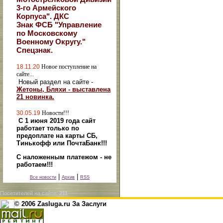
3-го Армейского
Корпуса". ДКС
Знак ФСБ "Управление
по Московскому
Военному Округу."
Спецзнак.
18.11.20
Новое поступление на
сайте...
Новый раздел на сайте -
Жетоны, Бляхи - выставлена
21 новинка.
30.05.19
Новости!!!
С 1 июня 2019 года сайт
работает только по
предоплате на карты СБ,
Тинькофф или ПочтаБанк!!!
С наложенным платежом - не
работаем!!!
|
|
Все новости
Архив
RSS
Посетителей на сайте:
211
© 2006 Zasluga.ru За Заслуги