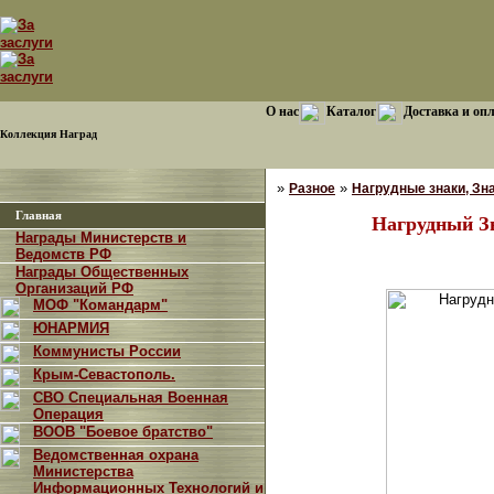
О нас
Каталог
Доставка и оп
Коллекция Наград
»
»
Разное
Нагрудные знаки, Зна
Главная
Нагрудный З
Награды Министерств и
Ведомств РФ
Награды Общественных
Организаций РФ
МОФ "Командарм"
ЮНАРМИЯ
Коммунисты России
Крым-Севастополь.
СВО Специальная Военная
Операция
ВООВ "Боевое братство"
Ведомственная охрана
Министерства
Информационных Технологий и