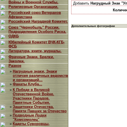
Войны и Военной Службы.
Добавить
Нагрудный Знак "У
Религиозные Организации.
Количе
Российский союз Ветеранов
Афганистана
Российский Наградной Комитет.
Дополнительные фотографии
Союз "Чернобыль" России.
Подразделения Особого Риска.
ОДКБ
Юбилейный Комитет ВЧК-КГБ-
ФСБ
Литература, книги, журналы.
Фрачные Знаки. Брелки.
Заколки.
Разное
»
Нагрудные знаки, Знаки
отличия различных ведомств
и организаций...
»
Фанаты Клуба...
»
К Победе в Великой
Отечественной Войне.
Участники Парадов.
Памятные События.
»
Защитники Отечества.
Памяти Павших за Отечество
»
Подводные Лодки
"Комсомолец"
»
Кадеты Суворовцы,