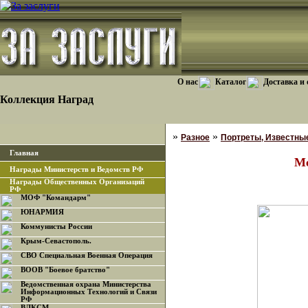
О нас
Каталог
Доставка и
Коллекция Наград
»
»
Разное
Портреты, Известны
Главная
Ме
Награды Министерств и Ведомств РФ
Награды Общественных Организаций
РФ
МОФ "Командарм"
ЮНАРМИЯ
Коммунисты России
Крым-Севастополь.
СВО Специальная Военная Операция
ВООВ "Боевое братство"
Ведомственная охрана Министерства
Информационных Технологий и Связи
РФ
ВЛКСМ