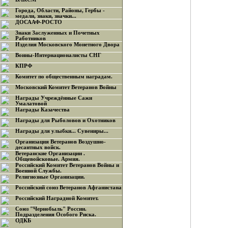
Города, Области, Районы, Гербы -
медали, знаки, значки...
ДОСААФ-РОСТО
Знаки Заслуженных и Почетных
Работников
Изделия Московского Монетного Двора
Воины-Интернационалисты СНГ
КПРФ
Комитет по общественным наградам.
Московский Комитет Ветеранов Войны
Награды Учреждённые Сажи
Умалатовой
Награды Казачества
Награды для Рыболовов и Охотников
Награды для улыбки... Сувениры...
Организация Ветеранов Воздушно-
десантных войск.
Ветеранские Организации .
Общевойсковые. Армия.
Российский Комитет Ветеранов Войны и
Военной Службы.
Религиозные Организации.
Российский союз Ветеранов Афганистана
Российский Наградной Комитет.
Союз "Чернобыль" России.
Подразделения Особого Риска.
ОДКБ