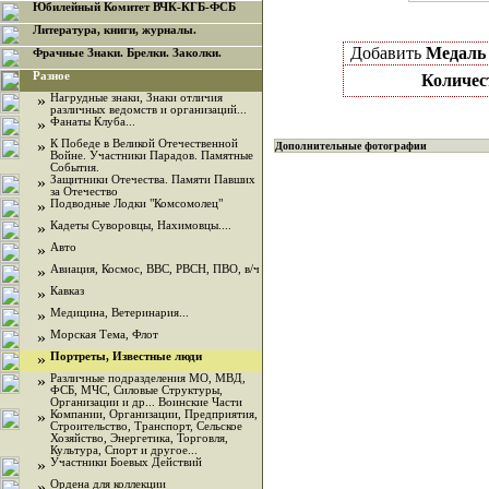
Юбилейный Комитет ВЧК-КГБ-ФСБ
Литература, книги, журналы.
Добавить
Медаль 
Фрачные Знаки. Брелки. Заколки.
Разное
Количес
»
Нагрудные знаки, Знаки отличия
различных ведомств и организаций...
»
Фанаты Клуба...
»
К Победе в Великой Отечественной
Дополнительные фотографии
Войне. Участники Парадов. Памятные
События.
»
Защитники Отечества. Памяти Павших
за Отечество
»
Подводные Лодки "Комсомолец"
»
Кадеты Суворовцы, Нахимовцы....
»
Авто
»
Авиация, Космос, ВВС, РВСН, ПВО, в/ч
»
Кавказ
»
Медицина, Ветеринария...
»
Морская Тема, Флот
»
Портреты, Известные люди
»
Различные подразделения МО, МВД,
ФСБ, МЧС, Силовые Структуры,
Организации и др... Воинские Части
»
Компании, Организации, Предприятия,
Строительство, Транспорт, Сельское
Хозяйство, Энергетика, Торговля,
Культура, Спорт и другое...
»
Участники Боевых Действий
»
Ордена для коллекции