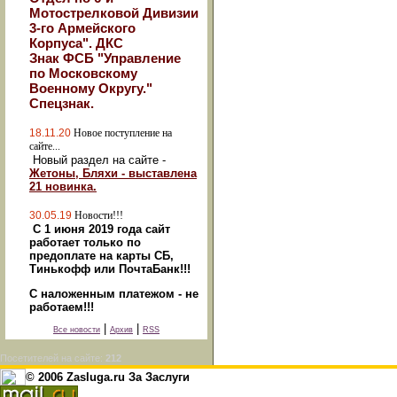
Мотострелковой Дивизии
3-го Армейского
Корпуса". ДКС
Знак ФСБ "Управление
по Московскому
Военному Округу."
Спецзнак.
18.11.20
Новое поступление на
сайте...
Новый раздел на сайте -
Жетоны, Бляхи - выставлена
21 новинка.
30.05.19
Новости!!!
С 1 июня 2019 года сайт
работает только по
предоплате на карты СБ,
Тинькофф или ПочтаБанк!!!
С наложенным платежом - не
работаем!!!
|
|
Все новости
Архив
RSS
Посетителей на сайте:
212
© 2006 Zasluga.ru За Заслуги