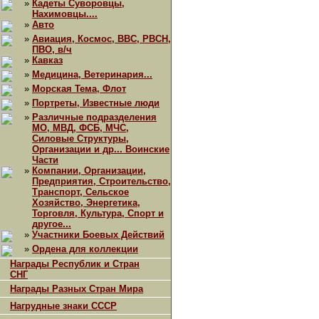
»
Кадеты Суворовцы,
Нахимовцы....
»
Авто
»
Авиация, Космос, ВВС, РВСН,
ПВО, в/ч
»
Кавказ
»
Медицина, Ветеринария...
»
Морская Тема, Флот
»
Портреты, Известные люди
»
Различные подразделения
МО, МВД, ФСБ, МЧС,
Силовые Структуры,
Организации и др... Воинские
Части
»
Компании, Организации,
Предприятия, Строительство,
Транспорт, Сельское
Хозяйство, Энергетика,
Торговля, Культура, Спорт и
другое...
»
Участники Боевых Действий
»
Ордена для коллекции
Награды Республик и Стран
СНГ
Награды Разных Стран Мира
Нагрудные знаки СССР