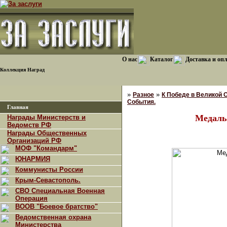
О нас
Каталог
Доставка и оп
Коллекция Наград
»
»
Разное
К Победе в Великой 
События.
Главная
Медаль
Награды Министерств и
Ведомств РФ
Награды Общественных
Организаций РФ
МОФ "Командарм"
ЮНАРМИЯ
Коммунисты России
Крым-Севастополь.
СВО Специальная Военная
Операция
ВООВ "Боевое братство"
Ведомственная охрана
Министерства