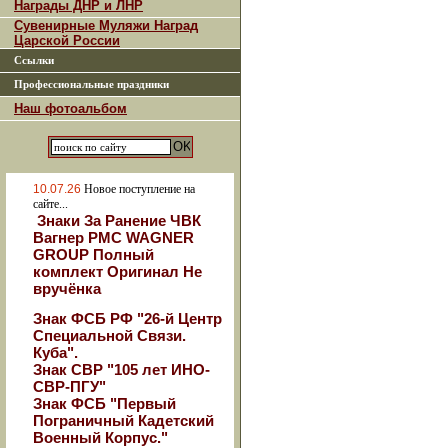
Награды ДНР и ЛНР
Сувенирные Муляжи Наград
Царской России
Ссылки
Профессиональные праздники
Наш фотоальбом
10.07.26
Новое поступление на
сайте...
Знаки За Ранение ЧВК
Вагнер РМС WAGNER
GROUP Полный
комплект Оригинал Не
вручёнка
Знак ФСБ РФ "26-й Центр
Специальной Связи.
Куба".
Знак СВР "105 лет ИНО-
СВР-ПГУ"
Знак ФСБ "Первый
Пограничный Кадетский
Военный Корпус."