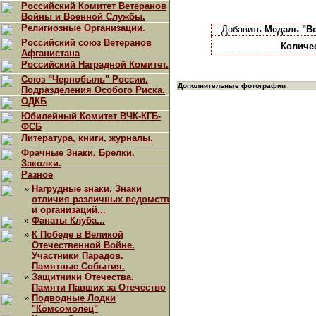
Российский Комитет Ветеранов
Войны и Военной Службы.
Религиозные Организации.
Добавить
Медаль "Ве
Российский союз Ветеранов
Количе
Афганистана
Российский Наградной Комитет.
Союз "Чернобыль" России.
Дополнительные фотографии
Подразделения Особого Риска.
ОДКБ
Юбилейный Комитет ВЧК-КГБ-
ФСБ
Литература, книги, журналы.
Фрачные Знаки. Брелки.
Заколки.
Разное
»
Нагрудные знаки, Знаки
отличия различных ведомств
и организаций...
»
Фанаты Клуба...
»
К Победе в Великой
Отечественной Войне.
Участники Парадов.
Памятные События.
»
Защитники Отечества.
Памяти Павших за Отечество
»
Подводные Лодки
"Комсомолец"