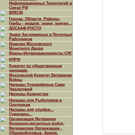
Информационных Технологий и
Связи РФ
ВЛКСМ
Города, Области, Районы,
Гербы - медали, знаки, значки...
ДОСААФ-РОСТО
Знаки Заслуженных и Почетных
Работников
Изделия Московского
Монетного Двора
Воины-Интернационалисты СНГ
КПРФ
Комитет по общественным
наградам.
Московский Комитет Ветеранов
Войны
Награды Учреждённые Сажи
Умалатовой
Награды Казачества
Награды для Рыболовов и
Охотников
Награды для улыбки...
Сувениры...
Организация Ветеранов
Воздушно-десантных войск.
Ветеранские Организации .
Общевойсковые. Армия.