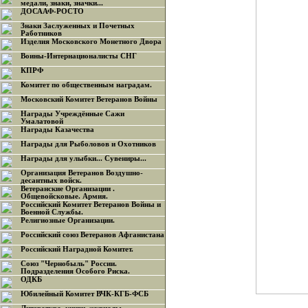
медали, знаки, значки...
ДОСААФ-РОСТО
Знаки Заслуженных и Почетных
Работников
Изделия Московского Монетного Двора
Воины-Интернационалисты СНГ
КПРФ
Комитет по общественным наградам.
Московский Комитет Ветеранов Войны
Награды Учреждённые Сажи
Умалатовой
Награды Казачества
Награды для Рыболовов и Охотников
Награды для улыбки... Сувениры...
Организация Ветеранов Воздушно-
десантных войск.
Ветеранские Организации .
Общевойсковые. Армия.
Российский Комитет Ветеранов Войны и
Военной Службы.
Религиозные Организации.
Российский союз Ветеранов Афганистана
Российский Наградной Комитет.
Союз "Чернобыль" России.
Подразделения Особого Риска.
ОДКБ
Юбилейный Комитет ВЧК-КГБ-ФСБ