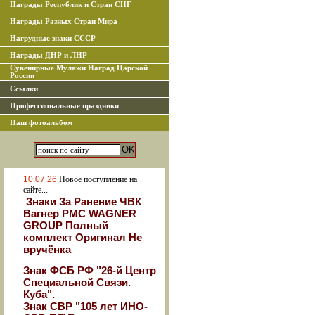
Награды Республик и Стран СНГ
Награды Разных Стран Мира
Нагрудные знаки СССР
Награды ДНР и ЛНР
Сувенирные Муляжи Наград Царской
России
Ссылки
Профессиональные праздники
Наш фотоальбом
10.07.26
Новое поступление на
сайте...
Знаки За Ранение ЧВК
Вагнер РМС WAGNER
GROUP Полный
комплект Оригинал Не
вручёнка
Знак ФСБ РФ "26-й Центр
Специальной Связи.
Куба".
Знак СВР "105 лет ИНО-