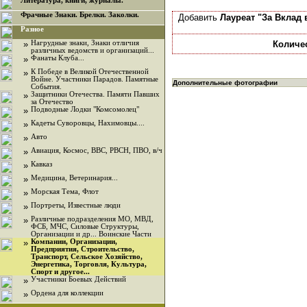
Литература, книги, журналы.
Фрачные Знаки. Брелки. Заколки.
Добавить
Лауреат "За Вклад
Разное
»
Нагрудные знаки, Знаки отличия
Количе
различных ведомств и организаций...
»
Фанаты Клуба...
»
К Победе в Великой Отечественной
Войне. Участники Парадов. Памятные
Дополнительные фотографии
События.
»
Защитники Отечества. Памяти Павших
за Отечество
»
Подводные Лодки "Комсомолец"
»
Кадеты Суворовцы, Нахимовцы....
»
Авто
»
Авиация, Космос, ВВС, РВСН, ПВО, в/ч
»
Кавказ
»
Медицина, Ветеринария...
»
Морская Тема, Флот
»
Портреты, Известные люди
»
Различные подразделения МО, МВД,
ФСБ, МЧС, Силовые Структуры,
Организации и др... Воинские Части
»
Компании, Организации,
Предприятия, Строительство,
Транспорт, Сельское Хозяйство,
Энергетика, Торговля, Культура,
Спорт и другое...
»
Участники Боевых Действий
»
Ордена для коллекции