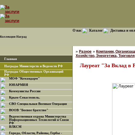
О нас
Каталог
Доставка и оп
Коллекция Наград
»
»
Разное
Компании, Организац
Хозяйство, Энергетика, Торговля,
Главная
Лауреат "За Вклад в 
Награды Министерств и Ведомств РФ
Награды Общественных Организаций
РФ
МОФ "Командарм"
ЮНАРМИЯ
Коммунисты России
Крым-Севастополь.
СВО Специальная Военная Операция
ВООВ "Боевое братство"
Ведомственная охрана Министерства
Информационных Технологий и Связи
РФ
ВЛКСМ
Города, Области, Районы, Гербы -