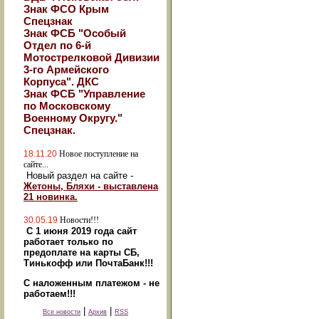
Знак ФСО Крым
Спецзнак
Знак ФСБ "Особый
Отдел по 6-й
Мотострелковой Дивизии
3-го Армейского
Корпуса". ДКС
Знак ФСБ "Управление
по Московскому
Военному Округу."
Спецзнак.
18.11.20
Новое поступление на
сайте...
Новый раздел на сайте -
Жетоны, Бляхи - выставлена
21 новинка.
30.05.19
Новости!!!
С 1 июня 2019 года сайт
работает только по
предоплате на карты СБ,
Тинькофф или ПочтаБанк!!!
С наложенным платежом - не
работаем!!!
|
|
Все новости
Архив
RSS