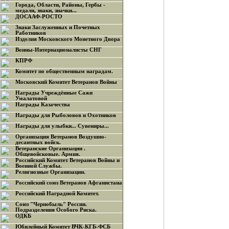
Города, Области, Районы, Гербы -
медали, знаки, значки...
ДОСААФ-РОСТО
Знаки Заслуженных и Почетных
Работников
Изделия Московского Монетного Двора
Воины-Интернационалисты СНГ
КПРФ
Комитет по общественным наградам.
Московский Комитет Ветеранов Войны
Награды Учреждённые Сажи
Умалатовой
Награды Казачества
Награды для Рыболовов и Охотников
Награды для улыбки... Сувениры...
Организация Ветеранов Воздушно-
десантных войск.
Ветеранские Организации .
Общевойсковые. Армия.
Российский Комитет Ветеранов Войны и
Военной Службы.
Религиозные Организации.
Российский союз Ветеранов Афганистана
Российский Наградной Комитет.
Союз "Чернобыль" России.
Подразделения Особого Риска.
ОДКБ
Юбилейный Комитет ВЧК-КГБ-ФСБ