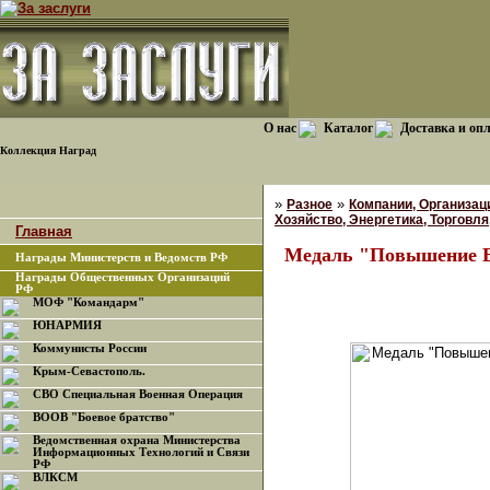
О нас
Каталог
Доставка и оп
Коллекция Наград
»
»
Разное
Компании, Организац
Хозяйство, Энергетика, Торговля,
Главная
Медаль "Повышение Бе
Награды Министерств и Ведомств РФ
Награды Общественных Организаций
РФ
МОФ "Командарм"
ЮНАРМИЯ
Коммунисты России
Крым-Севастополь.
СВО Специальная Военная Операция
ВООВ "Боевое братство"
Ведомственная охрана Министерства
Информационных Технологий и Связи
РФ
ВЛКСМ