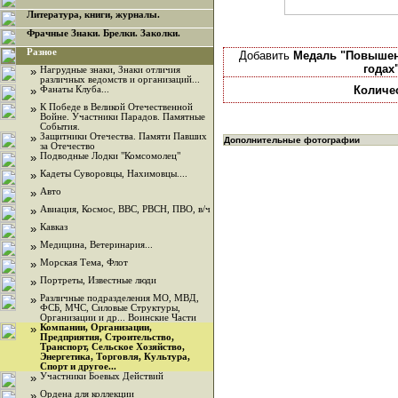
Литература, книги, журналы.
Фрачные Знаки. Брелки. Заколки.
Разное
Добавить
Медаль "Повышени
годах
»
Нагрудные знаки, Знаки отличия
различных ведомств и организаций...
Количе
»
Фанаты Клуба...
»
К Победе в Великой Отечественной
Войне. Участники Парадов. Памятные
События.
»
Защитники Отечества. Памяти Павших
Дополнительные фотографии
за Отечество
»
Подводные Лодки "Комсомолец"
»
Кадеты Суворовцы, Нахимовцы....
»
Авто
»
Авиация, Космос, ВВС, РВСН, ПВО, в/ч
»
Кавказ
»
Медицина, Ветеринария...
»
Морская Тема, Флот
»
Портреты, Известные люди
»
Различные подразделения МО, МВД,
ФСБ, МЧС, Силовые Структуры,
Организации и др... Воинские Части
»
Компании, Организации,
Предприятия, Строительство,
Транспорт, Сельское Хозяйство,
Энергетика, Торговля, Культура,
Спорт и другое...
»
Участники Боевых Действий
»
Ордена для коллекции