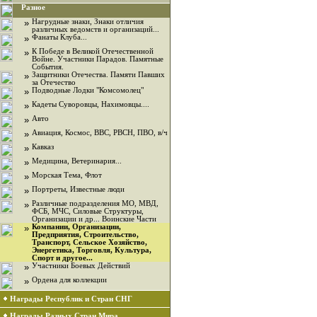
Разное
»
Нагрудные знаки, Знаки отличия
различных ведомств и организаций...
»
Фанаты Клуба...
»
К Победе в Великой Отечественной
Войне. Участники Парадов. Памятные
События.
»
Защитники Отечества. Памяти Павших
за Отечество
»
Подводные Лодки "Комсомолец"
»
Кадеты Суворовцы, Нахимовцы....
»
Авто
»
Авиация, Космос, ВВС, РВСН, ПВО, в/ч
»
Кавказ
»
Медицина, Ветеринария...
»
Морская Тема, Флот
»
Портреты, Известные люди
»
Различные подразделения МО, МВД,
ФСБ, МЧС, Силовые Структуры,
Организации и др... Воинские Части
»
Компании, Организации,
Предприятия, Строительство,
Транспорт, Сельское Хозяйство,
Энергетика, Торговля, Культура,
Спорт и другое...
»
Участники Боевых Действий
»
Ордена для коллекции
Награды Республик и Стран СНГ
Награды Разных Стран Мира