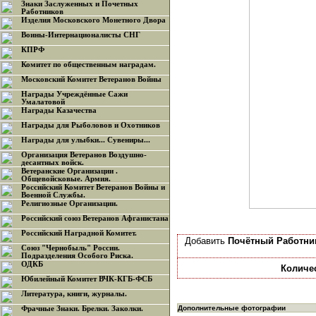
Знаки Заслуженных и Почетных
Работников
Изделия Московского Монетного Двора
Воины-Интернационалисты СНГ
КПРФ
Комитет по общественным наградам.
Московский Комитет Ветеранов Войны
Награды Учреждённые Сажи
Умалатовой
Награды Казачества
Награды для Рыболовов и Охотников
Награды для улыбки... Сувениры...
Организация Ветеранов Воздушно-
десантных войск.
Ветеранские Организации .
Общевойсковые. Армия.
Российский Комитет Ветеранов Войны и
Военной Службы.
Религиозные Организации.
Российский союз Ветеранов Афганистана
Российский Наградной Комитет.
Добавить
Почётный Работни
Союз "Чернобыль" России.
Подразделения Особого Риска.
ОДКБ
Количе
Юбилейный Комитет ВЧК-КГБ-ФСБ
Литература, книги, журналы.
Дополнительные фотографии
Фрачные Знаки. Брелки. Заколки.