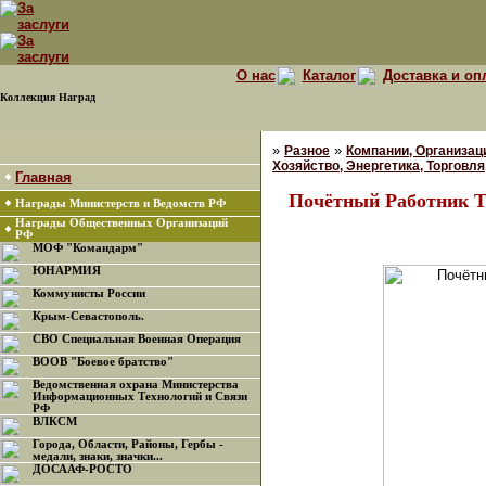
О нас
Каталог
Доставка и оп
Коллекция Наград
»
»
Разное
Компании, Организац
Хозяйство, Энергетика, Торговля,
Главная
Почётный Работник Т
Награды Министерств и Ведомств РФ
Награды Общественных Организаций
РФ
МОФ "Командарм"
ЮНАРМИЯ
Коммунисты России
Крым-Севастополь.
СВО Специальная Военная Операция
ВООВ "Боевое братство"
Ведомственная охрана Министерства
Информационных Технологий и Связи
РФ
ВЛКСМ
Города, Области, Районы, Гербы -
медали, знаки, значки...
ДОСААФ-РОСТО