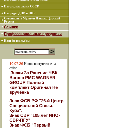
Нагрудные знаки СССР
Награды ДНР и ЛНР
Сувенирные Муляжи Наград Царской
России
Ссылки
Профессиональные праздники
Наш фотоальбом
10.07.26
Новое поступление на
сайте...
Знаки За Ранение ЧВК
Вагнер РМС WAGNER
GROUP Полный
комплект Оригинал Не
вручёнка
Знак ФСБ РФ "26-й Центр
Специальной Связи.
Куба".
Знак СВР "105 лет ИНО-
СВР-ПГУ"
Знак ФСБ "Первый