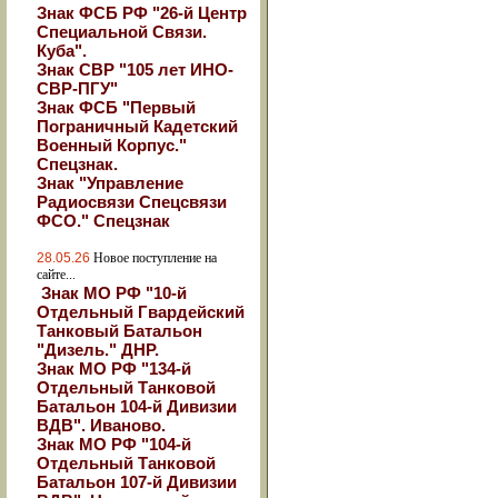
Знак ФСБ РФ "26-й Центр
Специальной Связи.
Куба".
Знак СВР "105 лет ИНО-
СВР-ПГУ"
Знак ФСБ "Первый
Пограничный Кадетский
Военный Корпус."
Спецзнак.
Знак "Управление
Радиосвязи Спецсвязи
ФСО." Спецзнак
28.05.26
Новое поступление на
сайте...
Знак МО РФ "10-й
Отдельный Гвардейский
Танковый Батальон
"Дизель." ДНР.
Знак МО РФ "134-й
Отдельный Танковой
Батальон 104-й Дивизии
ВДВ". Иваново.
Знак МО РФ "104-й
Отдельный Танковой
Батальон 107-й Дивизии