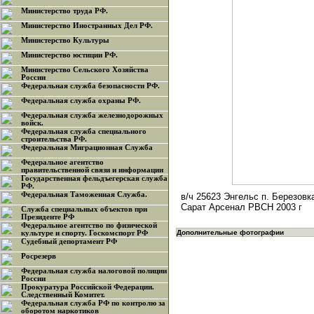
Министерство труда РФ.
Министерство Иностранных Дел РФ.
Министерство Культуры
Министерство юстиции РФ.
Министерство Сельского Хозяйства
России
Федеральная служба безопасности РФ.
Федеральная служба охраны РФ.
Федеральная служба железнодорожных
войск.
Федеральная служба специального
строительства РФ.
Федеральная Миграционная Служба
Федеральное агентство
правительственной связи и информации
Государственная фельдъегерская служба
РФ.
Федеральная Таможенная Служба.
в/ч 25623 Энгельс п. Березовк
Сарат Арсенал РВСН 2003 г
Служба специальных объектов при
Президенте РФ
Федеральное агентство по физической
Дополнительные фотографии
культуре и спорту. Госкомспорт РФ
Судебный депортамент РФ
Росрезерв
Федеральная служба налоговой полиции
России
Прокуратура Российской Федерации.
Следственный Комитет.
Федеральная служба РФ по контролю за
оборотом наркотиков