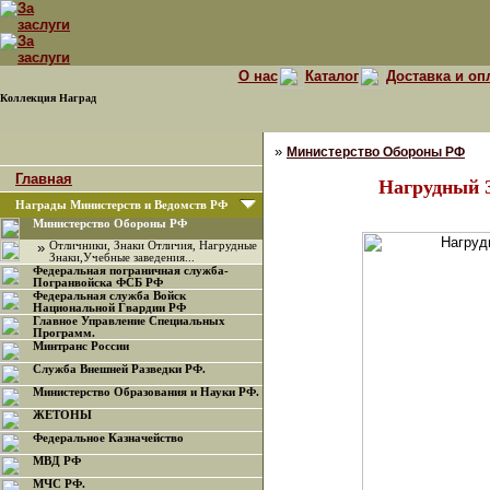
О нас
Каталог
Доставка и оп
Коллекция Наград
»
Министерство Обороны РФ
Главная
Нагрудный З
Награды Министерств и Ведомств РФ
Министерство Обороны РФ
»
Отличники, Знаки Отличия, Нагрудные
Знаки,Учебные заведения...
Федеральная пограничная служба-
Погранвойска ФСБ РФ
Федеральная служба Войск
Национальной Гвардии РФ
Главное Управление Специальных
Программ.
Минтранс России
Служба Внешней Разведки РФ.
Министерство Образования и Науки РФ.
ЖЕТОНЫ
Федеральное Казначейство
МВД РФ
МЧС РФ.