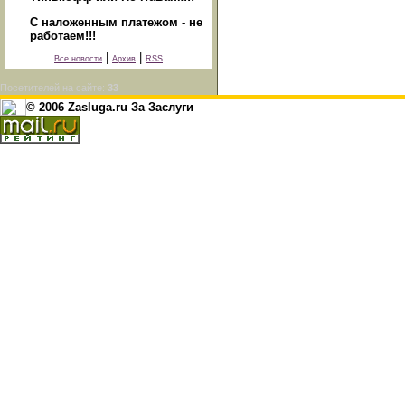
С наложенным платежом - не
работаем!!!
|
|
Все новости
Архив
RSS
Посетителей на сайте:
33
© 2006 Zasluga.ru За Заслуги