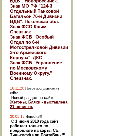
ВДВ". Новороссийск.
Знак МО РФ "124-й
Отдельный Танковой
Батальон 76-й Дивизии
ВДВ". Псковская обл.
Знак ФСО Крым
Спецзнак
Знак ФСБ "Особый
Отдел по 6-й
Мотострелковой Дивизии
3-го Армейского
Корпуса". ДКС
Знак ФСБ "Управление
по Московскому
Военному Округу."
Спецзнак.
18.11.20
Новое поступление на
сайте...
Новый раздел на сайте -
Жетоны, Бляхи - выставлена
21 новинка.
30.05.19
Новости!!!
С 1 июня 2019 года сайт
работает только по
предоплате на карты СБ,
Тинькофф или ПочтаБанк!!!