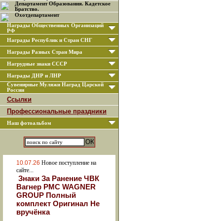
Департамент Образования. Кадетское
Братство.
Охотдепартамент
Награды Общественных Организаций
РФ
Награды Республик и Стран СНГ
Награды Разных Стран Мира
Нагрудные знаки СССР
Награды ДНР и ЛНР
Сувенирные Муляжи Наград Царской
России
Ссылки
Профессиональные праздники
Наш фотоальбом
10.07.26
Новое поступление на
сайте...
Знаки За Ранение ЧВК
Вагнер РМС WAGNER
GROUP Полный
комплект Оригинал Не
вручёнка