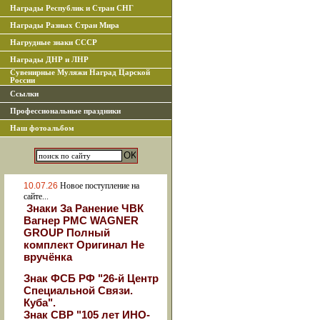
Награды Республик и Стран СНГ
Награды Разных Стран Мира
Нагрудные знаки СССР
Награды ДНР и ЛНР
Сувенирные Муляжи Наград Царской
России
Ссылки
Профессиональные праздники
Наш фотоальбом
10.07.26
Новое поступление на
сайте...
Знаки За Ранение ЧВК
Вагнер РМС WAGNER
GROUP Полный
комплект Оригинал Не
вручёнка
Знак ФСБ РФ "26-й Центр
Специальной Связи.
Куба".
Знак СВР "105 лет ИНО-