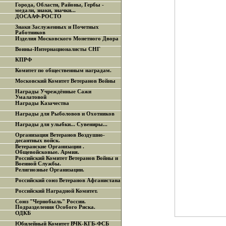
Города, Области, Районы, Гербы -
медали, знаки, значки...
ДОСААФ-РОСТО
Знаки Заслуженных и Почетных
Работников
Изделия Московского Монетного Двора
Воины-Интернационалисты СНГ
КПРФ
Комитет по общественным наградам.
Московский Комитет Ветеранов Войны
Награды Учреждённые Сажи
Умалатовой
Награды Казачества
Награды для Рыболовов и Охотников
Награды для улыбки... Сувениры...
Организация Ветеранов Воздушно-
десантных войск.
Ветеранские Организации .
Общевойсковые. Армия.
Российский Комитет Ветеранов Войны и
Военной Службы.
Религиозные Организации.
Российский союз Ветеранов Афганистана
Российский Наградной Комитет.
Союз "Чернобыль" России.
Подразделения Особого Риска.
ОДКБ
Юбилейный Комитет ВЧК-КГБ-ФСБ