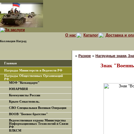
О нас
Каталог
Доставка и оп
Коллекция Наград
»
»
Разное
Нагрудные знаки, Зна
Главная
Знак "Военны
Награды Министерств и Ведомств РФ
Награды Общественных Организаций
РФ
МОФ "Командарм"
ЮНАРМИЯ
Коммунисты России
Крым-Севастополь.
СВО Специальная Военная Операция
ВООВ "Боевое братство"
Ведомственная охрана Министерства
Информационных Технологий и Связи
РФ
ВЛКСМ