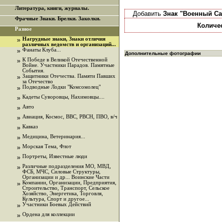
Литература, книги, журналы.
Добавить
Знак "Военный Са
Фрачные Знаки. Брелки. Заколки.
Количе
Разное
»
Нагрудные знаки, Знаки отличия
различных ведомств и организаций...
»
Фанаты Клуба...
Дополнительные фотографии
»
К Победе в Великой Отечественной
Войне. Участники Парадов. Памятные
События.
»
Защитники Отечества. Памяти Павших
за Отечество
»
Подводные Лодки "Комсомолец"
»
Кадеты Суворовцы, Нахимовцы....
»
Авто
»
Авиация, Космос, ВВС, РВСН, ПВО, в/ч
»
Кавказ
»
Медицина, Ветеринария...
»
Морская Тема, Флот
»
Портреты, Известные люди
»
Различные подразделения МО, МВД,
ФСБ, МЧС, Силовые Структуры,
Организации и др... Воинские Части
»
Компании, Организации, Предприятия,
Строительство, Транспорт, Сельское
Хозяйство, Энергетика, Торговля,
Культура, Спорт и другое...
»
Участники Боевых Действий
»
Ордена для коллекции