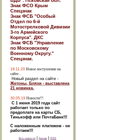
ВДВ". Псковская обл.
Знак ФСО Крым
Спецзнак
Знак ФСБ "Особый
Отдел по 6-й
Мотострелковой Дивизии
3-го Армейского
Корпуса". ДКС
Знак ФСБ "Управление
по Московскому
Военному Округу."
Спецзнак.
18.11.20
Новое поступление на
сайте...
Новый раздел на сайте -
Жетоны, Бляхи - выставлена
21 новинка.
30.05.19
Новости!!!
С 1 июня 2019 года сайт
работает только по
предоплате на карты СБ,
Тинькофф или ПочтаБанк!!!
С наложенным платежом - не
работаем!!!
|
|
Все новости
Архив
RSS