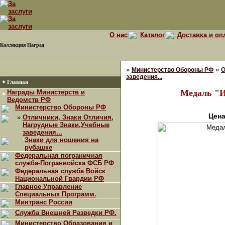
О нас
Каталог
Доставка и оп
Коллекция Наград
»
»
Министерство Обороны РФ
О
заведения...
Главная
Медаль "И
Награды Министерств и
Ведомств РФ
Министерство Обороны РФ
Цена
»
Отличники, Знаки Отличия,
Нагрудные Знаки,Учебные
заведения...
·
Знаки для ношения на
рубашке
Федеральная пограничная
служба-Погранвойска ФСБ РФ
Федеральная служба Войск
Национальной Гвардии РФ
Главное Управление
Специальных Программ.
Минтранс России
Служба Внешней Разведки РФ.
Министерство Образования и