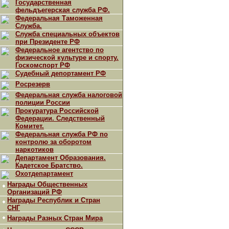
Государственная
фельдъегерская служба РФ.
Федеральная Таможенная
Служба.
Служба специальных объектов
при Президенте РФ
Федеральное агентство по
физической культуре и спорту.
Госкомспорт РФ
Судебный депортамент РФ
Росрезерв
Федеральная служба налоговой
полиции России
Прокуратура Российской
Федерации. Следственный
Комитет.
Федеральная служба РФ по
контролю за оборотом
наркотиков
Департамент Образования.
Кадетское Братство.
Охотдепартамент
Награды Общественных
Организаций РФ
Награды Республик и Стран
СНГ
Награды Разных Стран Мира