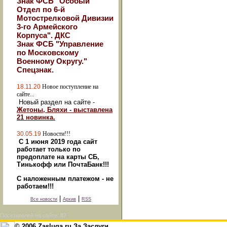
Знак ФСБ "Особый
Отдел по 6-й
Мотострелковой Дивизии
3-го Армейского
Корпуса". ДКС
Знак ФСБ "Управление
по Московскому
Военному Округу."
Спецзнак.
18.11.20
Новое поступление на
сайте...
Новый раздел на сайте -
Жетоны, Бляхи - выставлена
21 новинка.
30.05.19
Новости!!!
С 1 июня 2019 года сайт
работает только по
предоплате на карты СБ,
Тинькофф или ПочтаБанк!!!
С наложенным платежом - не
работаем!!!
|
|
Все новости
Архив
RSS
Посетителей на сайте:
87
© 2006 Zasluga.ru За Заслуги