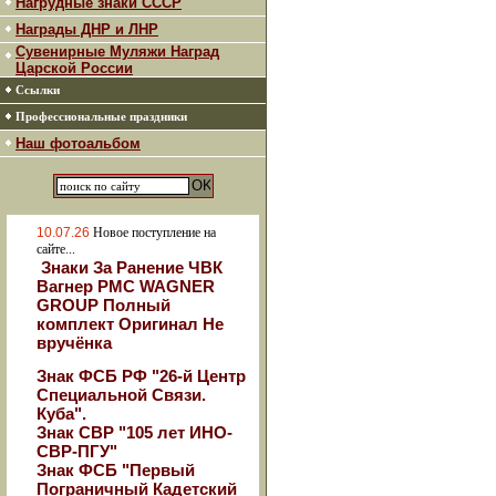
Нагрудные знаки СССР
Награды ДНР и ЛНР
Сувенирные Муляжи Наград
Царской России
Ссылки
Профессиональные праздники
Наш фотоальбом
10.07.26
Новое поступление на
сайте...
Знаки За Ранение ЧВК
Вагнер РМС WAGNER
GROUP Полный
комплект Оригинал Не
вручёнка
Знак ФСБ РФ "26-й Центр
Специальной Связи.
Куба".
Знак СВР "105 лет ИНО-
СВР-ПГУ"
Знак ФСБ "Первый
Пограничный Кадетский