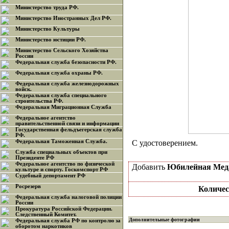
Министерство труда РФ.
Министерство Иностранных Дел РФ.
Министерство Культуры
Министерство юстиции РФ.
Министерство Сельского Хозяйства
России
Федеральная служба безопасности РФ.
Федеральная служба охраны РФ.
Федеральная служба железнодорожных
войск.
Федеральная служба специального
строительства РФ.
Федеральная Миграционная Служба
Федеральное агентство
правительственной связи и информации
Государственная фельдъегерская служба
РФ.
Федеральная Таможенная Служба.
С удостоверением.
Служба специальных объектов при
Президенте РФ
Федеральное агентство по физической
Добавить
Юбилейная Меда
культуре и спорту. Госкомспорт РФ
Судебный депортамент РФ
Росрезерв
Количес
Федеральная служба налоговой полиции
России
Прокуратура Российской Федерации.
Следственный Комитет.
Дополнительные фотографии
Федеральная служба РФ по контролю за
оборотом наркотиков