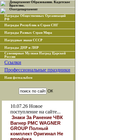
Департамент Образования. Кадетское
Братство.
Охотдепартамент
Награды Общественных Организаций
РФ
Награды Республик и Стран СНГ
Награды Разных Стран Мира
Нагрудные знаки СССР
Награды ДНР и ЛНР
Сувенирные Муляжи Наград Царской
России
Ссылки
Профессиональные праздники
Наш фотоальбом
10.07.26
Новое
поступление на сайте...
Знаки За Ранение ЧВК
Вагнер РМС WAGNER
GROUP Полный
комплект Оригинал Не
вручёнка