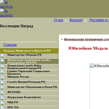
О нас
Каталог
Доставка и 
Коллекция Наград
»
Федеральная пограничная сл
Главная
Юбилейная Медаль 
Награды Министерств и Ведомств РФ
Министерство Обороны РФ
Федеральная пограничная служба-
Погранвойска ФСБ РФ
Федеральная служба Войск
Национальной Гвардии РФ
Главное Управление Специальных
Программ.
Минтранс России
Служба Внешней Разведки РФ.
Министерство Образования и Науки РФ.
ЖЕТОНЫ
Федеральное Казначейство
МВД РФ
МЧС РФ.