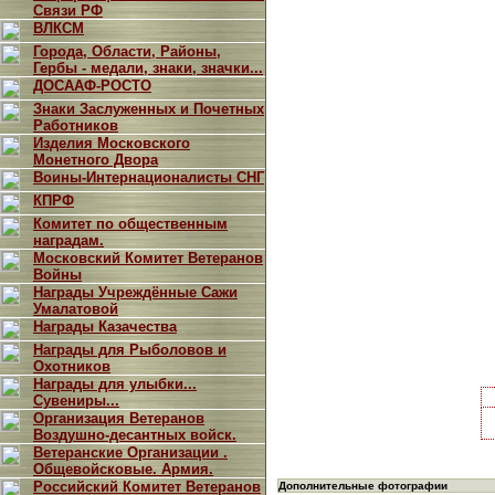
Связи РФ
ВЛКСМ
Города, Области, Районы,
Гербы - медали, знаки, значки...
ДОСААФ-РОСТО
Знаки Заслуженных и Почетных
Работников
Изделия Московского
Монетного Двора
Воины-Интернационалисты СНГ
КПРФ
Комитет по общественным
наградам.
Московский Комитет Ветеранов
Войны
Награды Учреждённые Сажи
Умалатовой
Награды Казачества
Награды для Рыболовов и
Охотников
Награды для улыбки...
Сувениры...
Организация Ветеранов
Воздушно-десантных войск.
Ветеранские Организации .
Общевойсковые. Армия.
Российский Комитет Ветеранов
Дополнительные фотографии