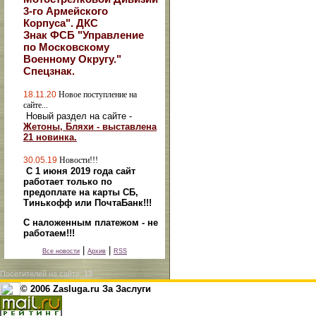
3-го Армейского
Корпуса". ДКС
Знак ФСБ "Управление
по Московскому
Военному Округу."
Спецзнак.
18.11.20
Новое поступление на
сайте...
Новый раздел на сайте -
Жетоны, Бляхи - выставлена
21 новинка.
30.05.19
Новости!!!
С 1 июня 2019 года сайт
работает только по
предоплате на карты СБ,
Тинькофф или ПочтаБанк!!!
С наложенным платежом - не
работаем!!!
|
|
Все новости
Архив
RSS
Посетителей на сайте:
13
© 2006 Zasluga.ru За Заслуги