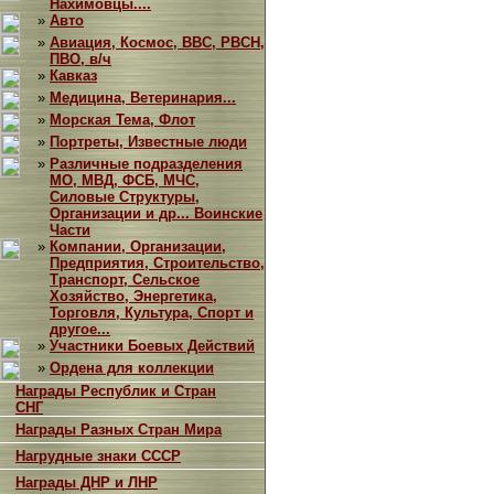
Нахимовцы....
»
Авто
»
Авиация, Космос, ВВС, РВСН,
ПВО, в/ч
»
Кавказ
»
Медицина, Ветеринария...
»
Морская Тема, Флот
»
Портреты, Известные люди
»
Различные подразделения
МО, МВД, ФСБ, МЧС,
Силовые Структуры,
Организации и др... Воинские
Части
»
Компании, Организации,
Предприятия, Строительство,
Транспорт, Сельское
Хозяйство, Энергетика,
Торговля, Культура, Спорт и
другое...
»
Участники Боевых Действий
»
Ордена для коллекции
Награды Республик и Стран
СНГ
Награды Разных Стран Мира
Нагрудные знаки СССР
Награды ДНР и ЛНР