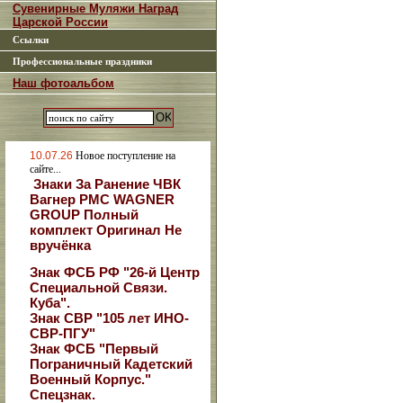
Сувенирные Муляжи Наград
Царской России
Ссылки
Профессиональные праздники
Наш фотоальбом
10.07.26
Новое поступление на
сайте...
Знаки За Ранение ЧВК
Вагнер РМС WAGNER
GROUP Полный
комплект Оригинал Не
вручёнка
Знак ФСБ РФ "26-й Центр
Специальной Связи.
Куба".
Знак СВР "105 лет ИНО-
СВР-ПГУ"
Знак ФСБ "Первый
Пограничный Кадетский
Военный Корпус."
Спецзнак.