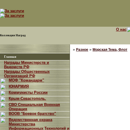
О нас
Коллекция Наград
»
»
Разное
Морская Тема, Флот
Главная
Награды Министерств и
Ведомств РФ
Награды Общественных
Организаций РФ
МОФ "Командарм"
ЮНАРМИЯ
Коммунисты России
Крым-Севастополь.
СВО Специальная Военная
Операция
ВООВ "Боевое братство"
Ведомственная охрана
Министерства
Информационных Технологий и