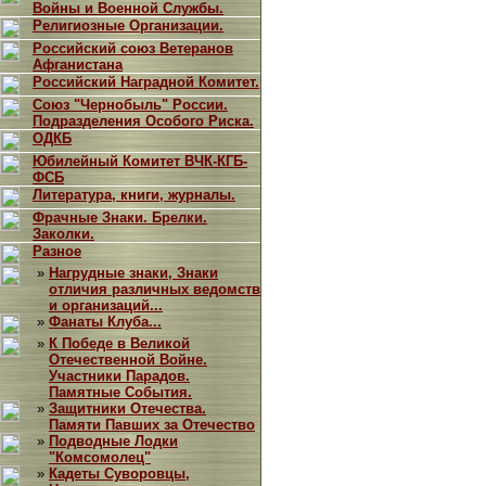
Войны и Военной Службы.
Религиозные Организации.
Российский союз Ветеранов
Афганистана
Российский Наградной Комитет.
Союз "Чернобыль" России.
Подразделения Особого Риска.
ОДКБ
Юбилейный Комитет ВЧК-КГБ-
ФСБ
Литература, книги, журналы.
Фрачные Знаки. Брелки.
Заколки.
Разное
»
Нагрудные знаки, Знаки
отличия различных ведомств
и организаций...
»
Фанаты Клуба...
»
К Победе в Великой
Отечественной Войне.
Участники Парадов.
Памятные События.
»
Защитники Отечества.
Памяти Павших за Отечество
»
Подводные Лодки
"Комсомолец"
»
Кадеты Суворовцы,