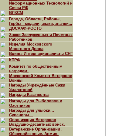
Информационных Технологий и
Связи РФ
ВЛКСМ
Города, Области, Районы,
Гербы - медали, знаки, значки...
ДОСААФ-РОСТО
Знаки Заслуженных и Почетных
Работников
Изделия Московского
Монетного Двора
Воины-Интернационалисты СНГ
КПРФ
Комитет по общественным
наградам.
Московский Комитет Ветеранов
Войны
Награды Учреждённые Сажи
Умалатовой
Награды Казачества
Награды для Рыболовов и
Охотников
Награды для улыбки...
Сувениры...
Организация Ветеранов
Воздушно-десантных войск.
Ветеранские Организации .
Общевойсковые. Армия.