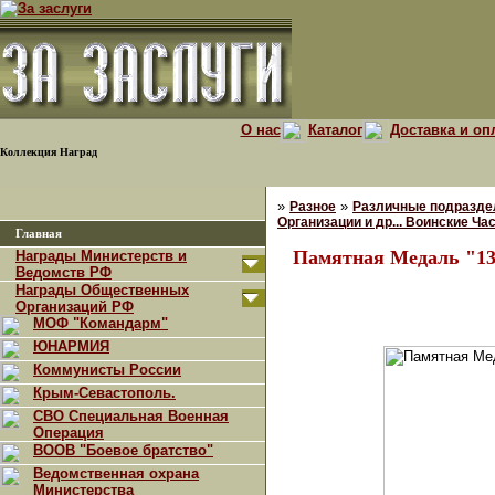
О нас
Каталог
Доставка и оп
Коллекция Наград
»
»
Разное
Различные подразде
Организации и др... Воинские Ча
Главная
Памятная Медаль "13
Награды Министерств и
Ведомств РФ
Награды Общественных
Организаций РФ
МОФ "Командарм"
ЮНАРМИЯ
Коммунисты России
Крым-Севастополь.
СВО Специальная Военная
Операция
ВООВ "Боевое братство"
Ведомственная охрана
Министерства