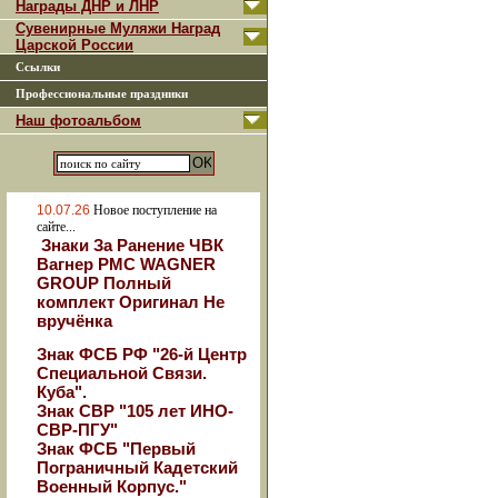
Награды ДНР и ЛНР
Сувенирные Муляжи Наград
Царской России
Ссылки
Профессиональные праздники
Наш фотоальбом
10.07.26
Новое поступление на
сайте...
Знаки За Ранение ЧВК
Вагнер РМС WAGNER
GROUP Полный
комплект Оригинал Не
вручёнка
Знак ФСБ РФ "26-й Центр
Специальной Связи.
Куба".
Знак СВР "105 лет ИНО-
СВР-ПГУ"
Знак ФСБ "Первый
Пограничный Кадетский
Военный Корпус."