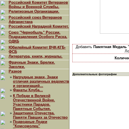
Российский Комитет Ветеранов
Войны и Военной Службы.
Религиозные Организации.
Российский союз Ветеранов
Афганистана
Российский Наградной Комитет.
Союз "Чернобыль" России.
Подразделения Особого Риска.
ОДКБ
Добавить
Памятная Медаль "
Юбилейный Комитет ВЧК-КГБ-
Ло
ФСБ
Литература, книги, журналы.
Количе
Фрачные Знаки. Брелки.
Заколки.
Разное
Дополнительные фотографии
»
Нагрудные знаки, Знаки
отличия различных ведомств
и организаций...
»
Фанаты Клуба...
»
К Победе в Великой
Отечественной Войне.
Участники Парадов.
Памятные События.
»
Защитники Отечества.
Памяти Павших за Отечество
»
Подводные Лодки
"Комсомолец"