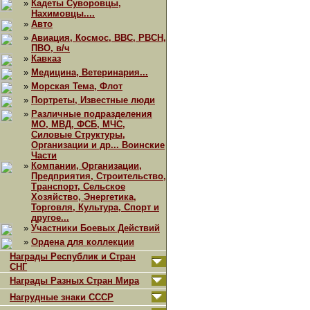
»
Кадеты Суворовцы,
Нахимовцы....
»
Авто
»
Авиация, Космос, ВВС, РВСН,
ПВО, в/ч
»
Кавказ
»
Медицина, Ветеринария...
»
Морская Тема, Флот
»
Портреты, Известные люди
»
Различные подразделения
МО, МВД, ФСБ, МЧС,
Силовые Структуры,
Организации и др... Воинские
Части
»
Компании, Организации,
Предприятия, Строительство,
Транспорт, Сельское
Хозяйство, Энергетика,
Торговля, Культура, Спорт и
другое...
»
Участники Боевых Действий
»
Ордена для коллекции
Награды Республик и Стран
СНГ
Награды Разных Стран Мира
Нагрудные знаки СССР