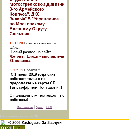
Мотострелковой Дивизии
3-го Армейского
Корпуса". ДКС
Знак ФСБ "Управление
по Московскому
Военному Округу."
Спецзнак.
18.11.20
Новое поступление на
сайте...
Новый раздел на сайте -
Жетоны, Бляхи - выставлена
21 новинка.
30.05.19
Новости!!!
С 1 июня 2019 года сайт
работает только по
предоплате на карты СБ,
Тинькофф или ПочтаБанк!!!
С наложенным платежом - не
работаем!!!
|
|
Все новости
Архив
RSS
Посетителей на сайте:
25
© 2006 Zasluga.ru За Заслуги