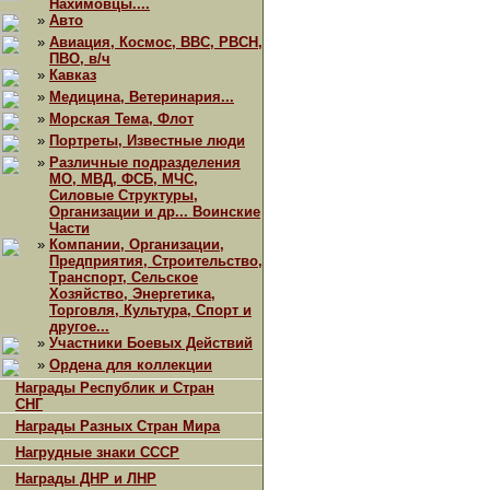
Нахимовцы....
»
Авто
»
Авиация, Космос, ВВС, РВСН,
ПВО, в/ч
»
Кавказ
»
Медицина, Ветеринария...
»
Морская Тема, Флот
»
Портреты, Известные люди
»
Различные подразделения
МО, МВД, ФСБ, МЧС,
Силовые Структуры,
Организации и др... Воинские
Части
»
Компании, Организации,
Предприятия, Строительство,
Транспорт, Сельское
Хозяйство, Энергетика,
Торговля, Культура, Спорт и
другое...
»
Участники Боевых Действий
»
Ордена для коллекции
Награды Республик и Стран
СНГ
Награды Разных Стран Мира
Нагрудные знаки СССР
Награды ДНР и ЛНР