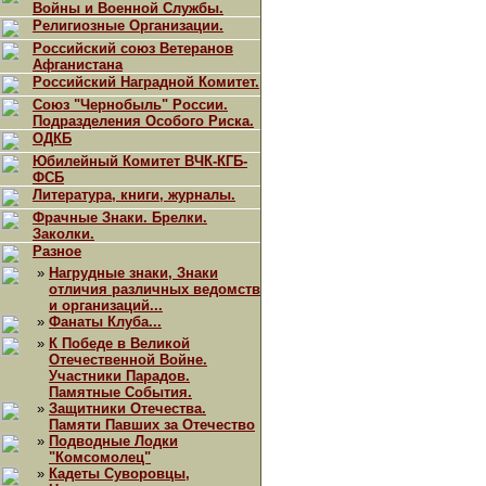
Войны и Военной Службы.
Религиозные Организации.
Российский союз Ветеранов
Афганистана
Российский Наградной Комитет.
Союз "Чернобыль" России.
Подразделения Особого Риска.
ОДКБ
Юбилейный Комитет ВЧК-КГБ-
ФСБ
Литература, книги, журналы.
Фрачные Знаки. Брелки.
Заколки.
Разное
»
Нагрудные знаки, Знаки
отличия различных ведомств
и организаций...
»
Фанаты Клуба...
»
К Победе в Великой
Отечественной Войне.
Участники Парадов.
Памятные События.
»
Защитники Отечества.
Памяти Павших за Отечество
»
Подводные Лодки
"Комсомолец"
»
Кадеты Суворовцы,