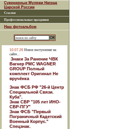
Сувенирные Муляжи Наград
Царской России
Ссылки
Профессиональные праздники
Наш фотоальбом
10.07.26
Новое поступление на
сайте...
Знаки За Ранение ЧВК
Вагнер РМС WAGNER
GROUP Полный
комплект Оригинал Не
вручёнка
Знак ФСБ РФ "26-й Центр
Специальной Связи.
Куба".
Знак СВР "105 лет ИНО-
СВР-ПГУ"
Знак ФСБ "Первый
Пограничный Кадетский
Военный Корпус."
Спецзнак.