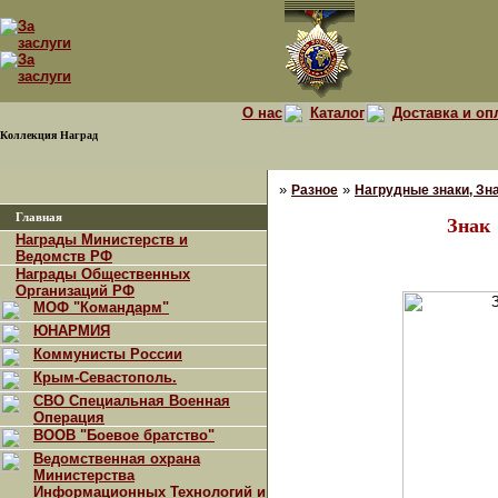
О нас
Каталог
Доставка и оп
Коллекция Наград
»
»
Разное
Нагрудные знаки, Зна
Главная
Знак 
Награды Министерств и
Ведомств РФ
Награды Общественных
Организаций РФ
МОФ "Командарм"
ЮНАРМИЯ
Коммунисты России
Крым-Севастополь.
СВО Специальная Военная
Операция
ВООВ "Боевое братство"
Ведомственная охрана
Министерства
Информационных Технологий и