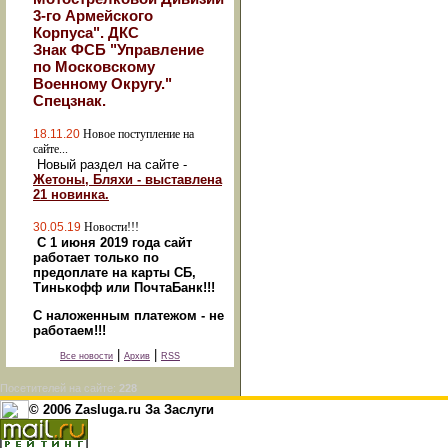
3-го Армейского
Корпуса". ДКС
Знак ФСБ "Управление
по Московскому
Военному Округу."
Спецзнак.
18.11.20
Новое поступление на
сайте...
Новый раздел на сайте -
Жетоны, Бляхи - выставлена
21 новинка.
30.05.19
Новости!!!
С 1 июня 2019 года сайт
работает только по
предоплате на карты СБ,
Тинькофф или ПочтаБанк!!!
С наложенным платежом - не
работаем!!!
|
|
Все новости
Архив
RSS
Посетителей на сайте:
228
© 2006 Zasluga.ru За Заслуги