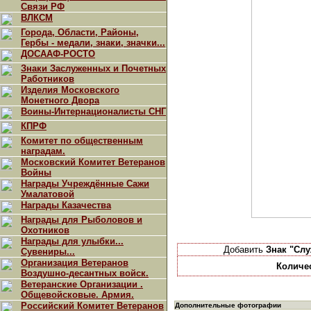
Связи РФ
ВЛКСМ
Города, Области, Районы,
Гербы - медали, знаки, значки...
ДОСААФ-РОСТО
Знаки Заслуженных и Почетных
Работников
Изделия Московского
Монетного Двора
Воины-Интернационалисты СНГ
КПРФ
Комитет по общественным
наградам.
Московский Комитет Ветеранов
Войны
Награды Учреждённые Сажи
Умалатовой
Награды Казачества
Награды для Рыболовов и
Охотников
Награды для улыбки...
Добавить
Знак "Слу
Сувениры...
Организация Ветеранов
Количе
Воздушно-десантных войск.
Ветеранские Организации .
Общевойсковые. Армия.
Российский Комитет Ветеранов
Дополнительные фотографии