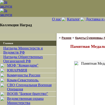
О нас
Каталог
Доставка и 
Коллекция Наград
»
»
Разное
Кадеты Суворовцы, Н
Главная
Памятная Медаль
Награды Министерств и
Ведомств РФ
Награды Общественных
Организаций РФ
МОФ "Командарм"
ЮНАРМИЯ
Коммунисты России
Крым-Севастополь.
СВО Специальная Военная
Операция
ВООВ "Боевое братство"
Ведомственная охрана
Министерства