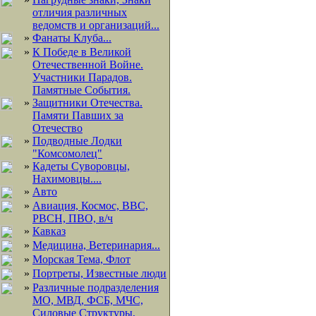
отличия различных
ведомств и организаций...
»
Фанаты Клуба...
»
К Победе в Великой
Отечественной Войне.
Участники Парадов.
Памятные События.
»
Защитники Отечества.
Памяти Павших за
Отечество
»
Подводные Лодки
"Комсомолец"
»
Кадеты Суворовцы,
Нахимовцы....
»
Авто
»
Авиация, Космос, ВВС,
РВСН, ПВО, в/ч
»
Кавказ
»
Медицина, Ветеринария...
»
Морская Тема, Флот
»
Портреты, Известные люди
»
Различные подразделения
МО, МВД, ФСБ, МЧС,
Силовые Структуры,