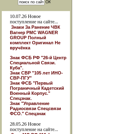
10.07.26
Новое
поступление на сайте...
Знаки За Ранение ЧВК
Вагнер РМС WAGNER
GROUP Полный
комплект Оригинал Не
вручёнка
Знак ФСБ РФ "26-й Центр
Специальной Связи.
Куба".
Знак СВР "105 лет ИНО-
СВР-ПГУ"
Знак ФСБ "Первый
Пограничный Кадетский
Военный Корпус."
Спецзнак.
Знак "Управление
Радиосвязи Спецсвязи
ФСО." Спецзнак
28.05.26
Новое
поступление на сайте...