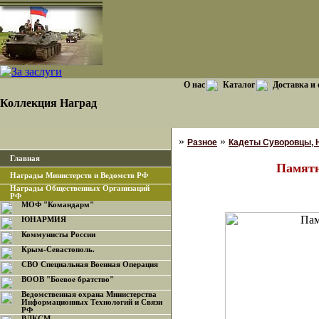
О нас
Каталог
Доставка и
Коллекция Наград
»
»
Разное
Кадеты Суворовцы, Н
Главная
Памятн
Награды Министерств и Ведомств РФ
Награды Общественных Организаций
РФ
МОФ "Командарм"
ЮНАРМИЯ
Коммунисты России
Крым-Севастополь.
СВО Специальная Военная Операция
ВООВ "Боевое братство"
Ведомственная охрана Министерства
Информационных Технологий и Связи
РФ
ВЛКСМ