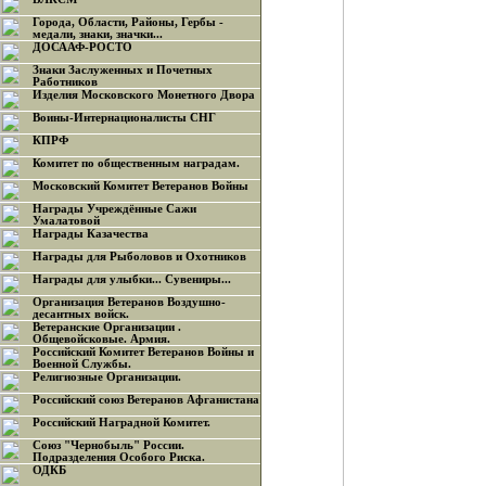
Города, Области, Районы, Гербы -
медали, знаки, значки...
ДОСААФ-РОСТО
Знаки Заслуженных и Почетных
Работников
Изделия Московского Монетного Двора
Воины-Интернационалисты СНГ
КПРФ
Комитет по общественным наградам.
Московский Комитет Ветеранов Войны
Награды Учреждённые Сажи
Умалатовой
Награды Казачества
Награды для Рыболовов и Охотников
Награды для улыбки... Сувениры...
Организация Ветеранов Воздушно-
десантных войск.
Ветеранские Организации .
Общевойсковые. Армия.
Российский Комитет Ветеранов Войны и
Военной Службы.
Религиозные Организации.
Российский союз Ветеранов Афганистана
Российский Наградной Комитет.
Союз "Чернобыль" России.
Подразделения Особого Риска.
ОДКБ