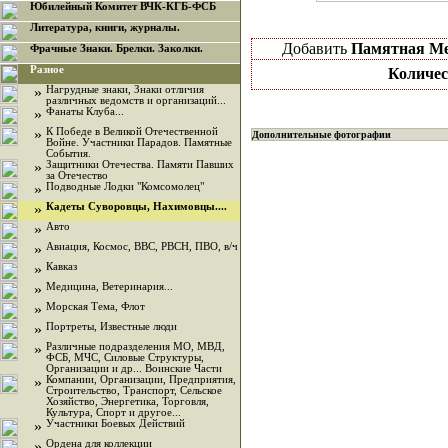
Юбилейный Комитет ВЧК-КГБ-ФСБ
Литература, книги, журналы.
Добавить
Памятная Ме
Фрачные Знаки. Брелки. Заколки.
Разное
Количес
»
Нагрудные знаки, Знаки отличия
различных ведомств и организаций...
»
Фанаты Клуба...
»
К Победе в Великой Отечественной
Дополнительные фотографии
Войне. Участники Парадов. Памятные
События.
»
Защитники Отечества. Памяти Павших
за Отечество
»
Подводные Лодки "Комсомолец"
»
Кадеты Суворовцы, Нахимовцы....
»
Авто
»
Авиация, Космос, ВВС, РВСН, ПВО, в/ч
»
Кавказ
»
Медицина, Ветеринария...
»
Морская Тема, Флот
»
Портреты, Известные люди
»
Различные подразделения МО, МВД,
ФСБ, МЧС, Силовые Структуры,
Организации и др... Воинские Части
»
Компании, Организации, Предприятия,
Строительство, Транспорт, Сельское
Хозяйство, Энергетика, Торговля,
Культура, Спорт и другое...
»
Участники Боевых Действий
»
Ордена для коллекции