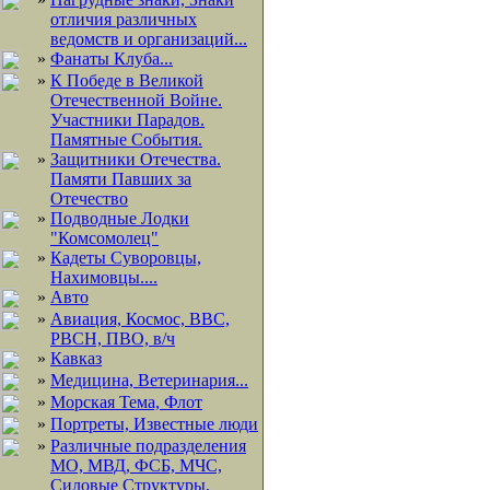
отличия различных
ведомств и организаций...
»
Фанаты Клуба...
»
К Победе в Великой
Отечественной Войне.
Участники Парадов.
Памятные События.
»
Защитники Отечества.
Памяти Павших за
Отечество
»
Подводные Лодки
"Комсомолец"
»
Кадеты Суворовцы,
Нахимовцы....
»
Авто
»
Авиация, Космос, ВВС,
РВСН, ПВО, в/ч
»
Кавказ
»
Медицина, Ветеринария...
»
Морская Тема, Флот
»
Портреты, Известные люди
»
Различные подразделения
МО, МВД, ФСБ, МЧС,
Силовые Структуры,