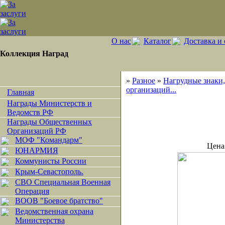
О нас
Каталог
Доставка и 
Коллекция Наград
»
Разное
»
Нагрудные знаки,
организаций...
Главная
Награды Министерств и
Ведомств РФ
Награды Общественных
Организаций РФ
МОФ "Командарм"
Цена
ЮНАРМИЯ
Коммунисты России
Крым-Севастополь.
СВО Специальная Военная
Операция
ВООВ "Боевое братство"
Ведомственная охрана
Министерства