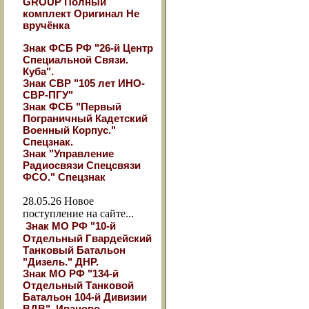
GROUP Полный
комплект Оригинал Не
вручёнка
Знак ФСБ РФ "26-й Центр
Специальной Связи.
Куба".
Знак СВР "105 лет ИНО-
СВР-ПГУ"
Знак ФСБ "Первый
Пограничный Кадетский
Военный Корпус."
Спецзнак.
Знак "Управление
Радиосвязи Спецсвязи
ФСО." Спецзнак
28.05.26
Новое
поступление на сайте...
Знак МО РФ "10-й
Отдельный Гвардейский
Танковый Батальон
"Дизель." ДНР.
Знак МО РФ "134-й
Отдельный Танковой
Батальон 104-й Дивизии
ВДВ". Иваново.