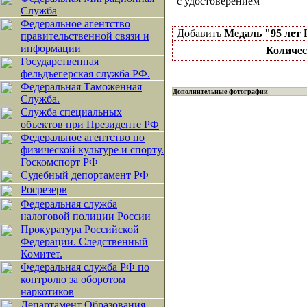
с удостоверением
Служба
Федеральное агентство
Добавить
Медаль "95 лет
правительственной связи и
информации
Количес
Государственная
фельдъегерская служба РФ.
Федеральная Таможенная
Дополнительные фотографии
Служба.
Служба специальных
объектов при Президенте РФ
Федеральное агентство по
физической культуре и спорту.
Госкомспорт РФ
Судебный депортамент РФ
Росрезерв
Федеральная служба
налоговой полиции России
Прокуратура Российской
Федерации. Следственный
Комитет.
Федеральная служба РФ по
контролю за оборотом
наркотиков
Департамент Образования.