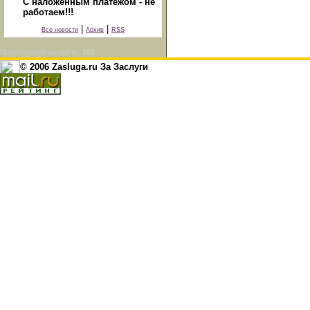
С наложенным платежом - не
работаем!!!
|
|
Все новости
Архив
RSS
Посетителей на сайте:
101
© 2006 Zasluga.ru За Заслуги