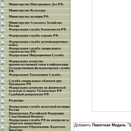
Министерство Иностранных Дел РФ.
Министерство Культуры
Министерство юстиции РФ.
Министерство Сельского Хозяйства
России
Федеральная служба безопасности РФ.
Федеральная служба охраны РФ.
Федеральная служба железнодорожных
войск.
Федеральная служба специального
строительства РФ.
Федеральная Миграционная Служба
Федеральное агентство
правительственной связи и информации
Государственная фельдъегерская служба
РФ.
Федеральная Таможенная Служба.
Служба специальных объектов при
Президенте РФ
Федеральное агентство по физической
культуре и спорту. Госкомспорт РФ
Судебный депортамент РФ
Росрезерв
Федеральная служба налоговой полиции
России
Прокуратура Российской Федерации.
Следственный Комитет.
Федеральная служба РФ по контролю за
оборотом наркотиков
Добавить
Памятная Медаль "1
Департамент Образования. Кадетское
Братство.