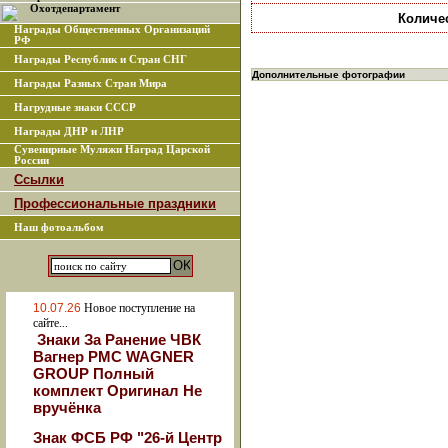
Охотдепартамент
Количе
Награды Общественных Организаций
РФ
Награды Республик и Стран СНГ
Дополнительные фотографии
Награды Разных Стран Мира
Нагрудные знаки СССР
Награды ДНР и ЛНР
Сувенирные Муляжи Наград Царской
России
Ссылки
Профессиональные праздники
Наш фотоальбом
10.07.26
Новое поступление на
сайте...
Знаки За Ранение ЧВК
Вагнер РМС WAGNER
GROUP Полный
комплект Оригинал Не
вручёнка
Знак ФСБ РФ "26-й Центр