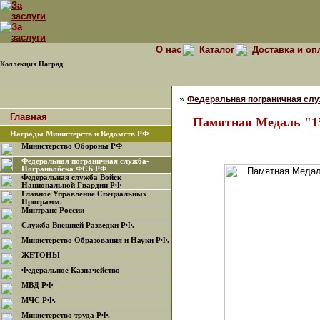
О нас
Каталог
Доставка и оп
Коллекция Наград
»
Федеральная пограничная сл
Главная
Памятная Медаль "1
Награды Министерств и Ведомств РФ
Министерство Обороны РФ
Федеральная пограничная служба-
Погранвойска ФСБ РФ
Федеральная служба Войск
Национальной Гвардии РФ
Главное Управление Специальных
Программ.
Минтранс России
Служба Внешней Разведки РФ.
Министерство Образования и Науки РФ.
ЖЕТОНЫ
Федеральное Казначейство
МВД РФ
МЧС РФ.
Министерство труда РФ.