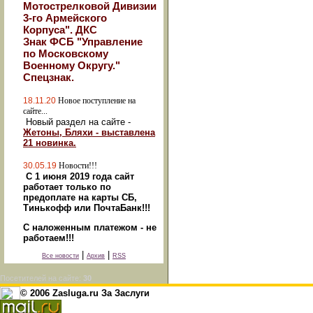
Мотострелковой Дивизии
3-го Армейского
Корпуса". ДКС
Знак ФСБ "Управление
по Московскому
Военному Округу."
Спецзнак.
18.11.20
Новое поступление на
сайте...
Новый раздел на сайте -
Жетоны, Бляхи - выставлена
21 новинка.
30.05.19
Новости!!!
С 1 июня 2019 года сайт
работает только по
предоплате на карты СБ,
Тинькофф или ПочтаБанк!!!
С наложенным платежом - не
работаем!!!
|
|
Все новости
Архив
RSS
Посетителей на сайте:
30
© 2006 Zasluga.ru За Заслуги