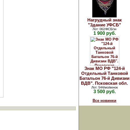
Нагрудный знак
"Здание УФСБ"
Лот: 062/ФСБ/зн
1 900 руб.
Знак МО РФ "124-й
Отдельный Танковой
Батальон 76-й Дивизии
ВДВ". Псковская обл.
Лот: 544/мо/венок
3 500 руб.
Все новинки