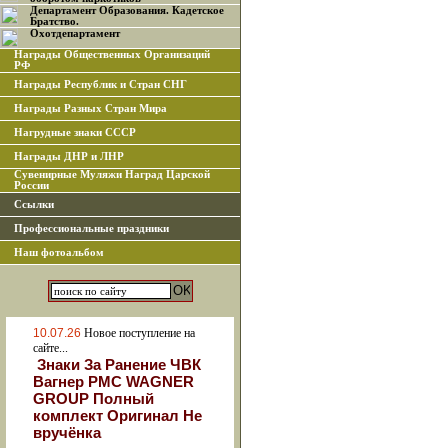
Департамент Образования. Кадетское
Братство.
Охотдепартамент
Награды Общественных Организаций
РФ
Награды Республик и Стран СНГ
Награды Разных Стран Мира
Нагрудные знаки СССР
Награды ДНР и ЛНР
Сувенирные Муляжи Наград Царской
России
Ссылки
Профессиональные праздники
Наш фотоальбом
10.07.26
Новое поступление на
сайте...
Знаки За Ранение ЧВК
Вагнер РМС WAGNER
GROUP Полный
комплект Оригинал Не
вручёнка