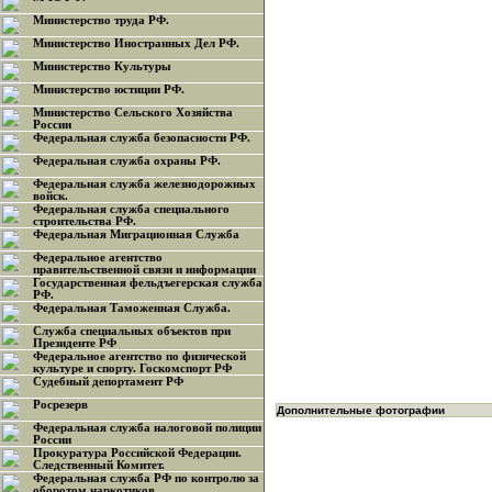
Министерство труда РФ.
Министерство Иностранных Дел РФ.
Министерство Культуры
Министерство юстиции РФ.
Министерство Сельского Хозяйства
России
Федеральная служба безопасности РФ.
Федеральная служба охраны РФ.
Федеральная служба железнодорожных
войск.
Федеральная служба специального
строительства РФ.
Федеральная Миграционная Служба
Федеральное агентство
правительственной связи и информации
Государственная фельдъегерская служба
РФ.
Федеральная Таможенная Служба.
Служба специальных объектов при
Президенте РФ
Федеральное агентство по физической
культуре и спорту. Госкомспорт РФ
Судебный депортамент РФ
Росрезерв
Дополнительные фотографии
Федеральная служба налоговой полиции
России
Прокуратура Российской Федерации.
Следственный Комитет.
Федеральная служба РФ по контролю за
оборотом наркотиков