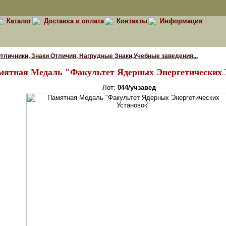
Каталог
Доставка и оплата
Контакты
Информация
тличники, Знаки Отличия, Нагрудные Знаки,Учебные заведения...
мятная Медаль "Факультет Ядерных Энергетических 
Лот:
044/учзавед