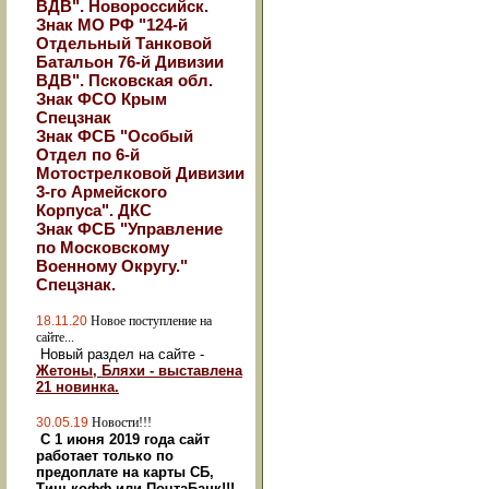
ВДВ". Новороссийск.
Знак МО РФ "124-й
Отдельный Танковой
Батальон 76-й Дивизии
ВДВ". Псковская обл.
Знак ФСО Крым
Спецзнак
Знак ФСБ "Особый
Отдел по 6-й
Мотострелковой Дивизии
3-го Армейского
Корпуса". ДКС
Знак ФСБ "Управление
по Московскому
Военному Округу."
Спецзнак.
18.11.20
Новое поступление на
сайте...
Новый раздел на сайте -
Жетоны, Бляхи - выставлена
21 новинка.
30.05.19
Новости!!!
С 1 июня 2019 года сайт
работает только по
предоплате на карты СБ,
Тинькофф или ПочтаБанк!!!