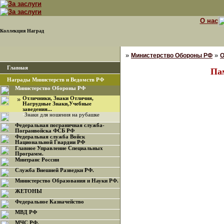
О нас
Коллекция Наград
»
»
Министерство Обороны РФ
О
Главная
Па
Награды Министерств и Ведомств РФ
Министерство Обороны РФ
»
Отличники, Знаки Отличия,
Нагрудные Знаки,Учебные
заведения...
·
Знаки для ношения на рубашке
Федеральная пограничная служба-
Погранвойска ФСБ РФ
Федеральная служба Войск
Национальной Гвардии РФ
Главное Управление Специальных
Программ.
Минтранс России
Служба Внешней Разведки РФ.
Министерство Образования и Науки РФ.
ЖЕТОНЫ
Федеральное Казначейство
МВД РФ
МЧС РФ.