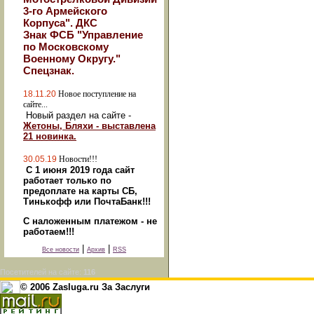
3-го Армейского
Корпуса". ДКС
Знак ФСБ "Управление
по Московскому
Военному Округу."
Спецзнак.
18.11.20
Новое поступление на
сайте...
Новый раздел на сайте -
Жетоны, Бляхи - выставлена
21 новинка.
30.05.19
Новости!!!
С 1 июня 2019 года сайт
работает только по
предоплате на карты СБ,
Тинькофф или ПочтаБанк!!!
С наложенным платежом - не
работаем!!!
|
|
Все новости
Архив
RSS
Посетителей на сайте:
116
© 2006 Zasluga.ru За Заслуги