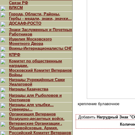
Связи РФ
ВЛКСМ
Города, Области, Районы,
Гербы - медали, знаки, значки...
ДОСААФ-РОСТО
Знаки Заслуженных и Почетных
Работников
Изделия Московского
Монетного Двора
Воины-Интернационалисты СНГ
КПРФ
Комитет по общественным
наградам.
Московский Комитет Ветеранов
Войны
Награды Учреждённые Сажи
Умалатовой
Награды Казачества
Награды для Рыболовов и
Охотников
крепление булавочное
Награды для улыбки...
Сувениры...
Организация Ветеранов
Добавить
Нагрудный Знак "С
Воздушно-десантных войск.
Ветеранские Организации .
Количе
Общевойсковые. Армия.
Российский Комитет Ветеранов