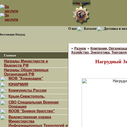
О нас
Каталог
Доставка и оп
Коллекция Наград
»
»
Разное
Компании, Организац
Хозяйство, Энергетика, Торговля,
Главная
Нагрудный З
Награды Министерств и
Ведомств РФ
Награды Общественных
Организаций РФ
МОФ "Командарм"
ЮНАРМИЯ
Коммунисты России
Крым-Севастополь.
СВО Специальная Военная
Операция
ВООВ "Боевое братство"
Ведомственная охрана
Министерства
Информационных Технологий и