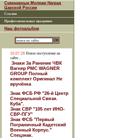
Сувенирные Муляжи Наград
Царской России
Ссылки
Профессиональные праздники
Наш фотоальбом
10.07.26
Новое поступление на
сайте...
Знаки За Ранение ЧВК
Вагнер РМС WAGNER
GROUP Полный
комплект Оригинал Не
вручёнка
Знак ФСБ РФ "26-й Центр
Специальной Связи.
Куба".
Знак СВР "105 лет ИНО-
СВР-ПГУ"
Знак ФСБ "Первый
Пограничный Кадетский
Военный Корпус."
Спецзнак.