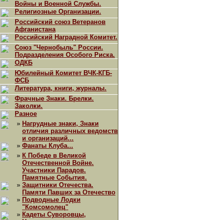
Войны и Военной Службы.
Религиозные Организации.
Российский союз Ветеранов
Афганистана
Российский Наградной Комитет.
Союз "Чернобыль" России.
Подразделения Особого Риска.
ОДКБ
Юбилейный Комитет ВЧК-КГБ-
ФСБ
Литература, книги, журналы.
Фрачные Знаки. Брелки.
Заколки.
Разное
»
Нагрудные знаки, Знаки
отличия различных ведомств
и организаций...
»
Фанаты Клуба...
»
К Победе в Великой
Отечественной Войне.
Участники Парадов.
Памятные События.
»
Защитники Отечества.
Памяти Павших за Отечество
»
Подводные Лодки
"Комсомолец"
»
Кадеты Суворовцы,