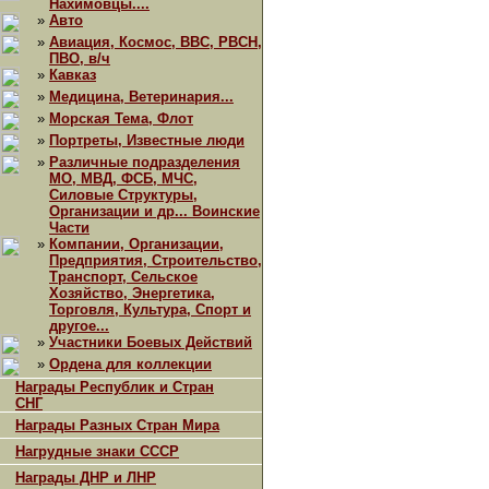
Нахимовцы....
»
Авто
»
Авиация, Космос, ВВС, РВСН,
ПВО, в/ч
»
Кавказ
»
Медицина, Ветеринария...
»
Морская Тема, Флот
»
Портреты, Известные люди
»
Различные подразделения
МО, МВД, ФСБ, МЧС,
Силовые Структуры,
Организации и др... Воинские
Части
»
Компании, Организации,
Предприятия, Строительство,
Транспорт, Сельское
Хозяйство, Энергетика,
Торговля, Культура, Спорт и
другое...
»
Участники Боевых Действий
»
Ордена для коллекции
Награды Республик и Стран
СНГ
Награды Разных Стран Мира
Нагрудные знаки СССР
Награды ДНР и ЛНР