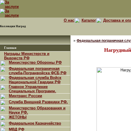
О нас
Каталог
Доставка и оп
Коллекция Наград
»
Федеральная пограничная сл
Главная
Нагрудный
Награды Министерств и
Ведомств РФ
Министерство Обороны РФ
Федеральная пограничная
служба-Погранвойска ФСБ РФ
Федеральная служба Войск
Национальной Гвардии РФ
Главное Управление
Специальных Программ.
Минтранс России
Служба Внешней Разведки РФ.
Министерство Образования и
Науки РФ.
ЖЕТОНЫ
Федеральное Казначейство
МВД РФ