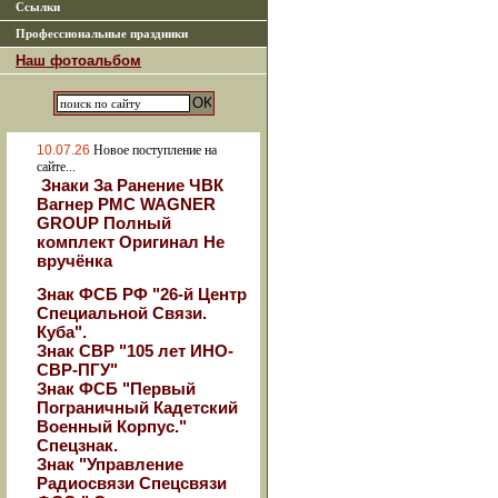
Ссылки
Профессиональные праздники
Наш фотоальбом
10.07.26
Новое поступление на
сайте...
Знаки За Ранение ЧВК
Вагнер РМС WAGNER
GROUP Полный
комплект Оригинал Не
вручёнка
Знак ФСБ РФ "26-й Центр
Специальной Связи.
Куба".
Знак СВР "105 лет ИНО-
СВР-ПГУ"
Знак ФСБ "Первый
Пограничный Кадетский
Военный Корпус."
Спецзнак.
Знак "Управление
Радиосвязи Спецсвязи