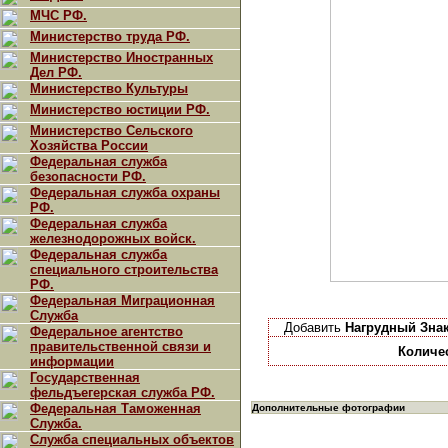
МЧС РФ.
Министерство труда РФ.
Министерство Иностранных
Дел РФ.
Министерство Культуры
Министерство юстиции РФ.
Министерство Сельского
Хозяйства России
Федеральная служба
безопасности РФ.
Федеральная служба охраны
РФ.
Федеральная служба
железнодорожных войск.
Федеральная служба
специального строительства
РФ.
Федеральная Миграционная
Служба
Добавить
Нагрудный Зна
Федеральное агентство
правительственной связи и
Количе
информации
Государственная
фельдъегерская служба РФ.
Федеральная Таможенная
Дополнительные фотографии
Служба.
Служба специальных объектов