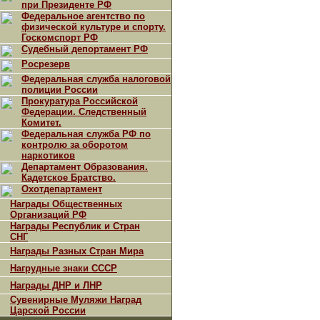
при Президенте РФ
Федеральное агентство по
физической культуре и спорту.
Госкомспорт РФ
Судебный депортамент РФ
Росрезерв
Федеральная служба налоговой
полиции России
Прокуратура Российской
Федерации. Следственный
Комитет.
Федеральная служба РФ по
контролю за оборотом
наркотиков
Департамент Образования.
Кадетское Братство.
Охотдепартамент
Награды Общественных
Организаций РФ
Награды Республик и Стран
СНГ
Награды Разных Стран Мира
Нагрудные знаки СССР
Награды ДНР и ЛНР
Сувенирные Муляжи Наград
Царской России