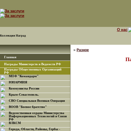
О нас
Коллекция Наград
»
Разное
Главная
Па
Награды Министерств и Ведомств РФ
Награды Общественных Организаций
РФ
МОФ "Командарм"
ЮНАРМИЯ
Коммунисты России
Крым-Севастополь.
СВО Специальная Военная Операция
ВООВ "Боевое братство"
Ведомственная охрана Министерства
Информационных Технологий и Связи
РФ
ВЛКСМ
Города, Области, Районы, Гербы -