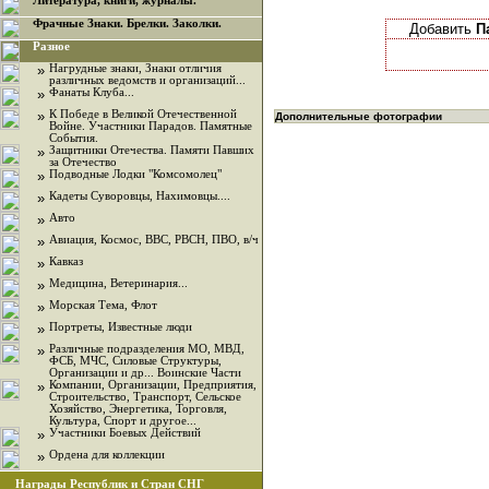
Литература, книги, журналы.
Фрачные Знаки. Брелки. Заколки.
Добавить
П
Разное
»
Нагрудные знаки, Знаки отличия
различных ведомств и организаций...
»
Фанаты Клуба...
»
К Победе в Великой Отечественной
Дополнительные фотографии
Войне. Участники Парадов. Памятные
События.
»
Защитники Отечества. Памяти Павших
за Отечество
»
Подводные Лодки "Комсомолец"
»
Кадеты Суворовцы, Нахимовцы....
»
Авто
»
Авиация, Космос, ВВС, РВСН, ПВО, в/ч
»
Кавказ
»
Медицина, Ветеринария...
»
Морская Тема, Флот
»
Портреты, Известные люди
»
Различные подразделения МО, МВД,
ФСБ, МЧС, Силовые Структуры,
Организации и др... Воинские Части
»
Компании, Организации, Предприятия,
Строительство, Транспорт, Сельское
Хозяйство, Энергетика, Торговля,
Культура, Спорт и другое...
»
Участники Боевых Действий
»
Ордена для коллекции
Награды Республик и Стран СНГ