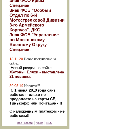
Знак ФСО Крым
Спецзнак
Знак ФСБ "Особый
Отдел по 6-й
Мотострелковой Дивизии
3-го Армейского
Корпуса". ДКС
Знак ФСБ "Управление
по Московскому
Военному Округу."
Спецзнак.
18.11.20
Новое поступление на
сайте...
Новый раздел на сайте -
Жетоны, Бляхи - выставлена
21 новинка.
30.05.19
Новости!!!
С 1 июня 2019 года сайт
работает только по
предоплате на карты СБ,
Тинькофф или ПочтаБанк!!!
С наложенным платежом - не
работаем!!!
|
|
Все новости
Архив
RSS