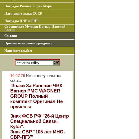
Награды Разных Стран Мира
Нагрудные знаки СССР
Награды ДНР и ЛНР
Сувенирные Муляжи Наград Царской
России
Ссылки
Профессиональные праздники
Наш фотоальбом
10.07.26
Новое поступление на
сайте...
Знаки За Ранение ЧВК
Вагнер РМС WAGNER
GROUP Полный
комплект Оригинал Не
вручёнка
Знак ФСБ РФ "26-й Центр
Специальной Связи.
Куба".
Знак СВР "105 лет ИНО-
СВР-ПГУ"