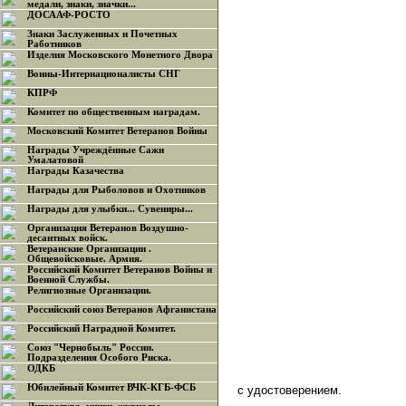
медали, знаки, значки...
ДОСААФ-РОСТО
Знаки Заслуженных и Почетных
Работников
Изделия Московского Монетного Двора
Воины-Интернационалисты СНГ
КПРФ
Комитет по общественным наградам.
Московский Комитет Ветеранов Войны
Награды Учреждённые Сажи
Умалатовой
Награды Казачества
Награды для Рыболовов и Охотников
Награды для улыбки... Сувениры...
Организация Ветеранов Воздушно-
десантных войск.
Ветеранские Организации .
Общевойсковые. Армия.
Российский Комитет Ветеранов Войны и
Военной Службы.
Религиозные Организации.
Российский союз Ветеранов Афганистана
Российский Наградной Комитет.
Союз "Чернобыль" России.
Подразделения Особого Риска.
ОДКБ
Юбилейный Комитет ВЧК-КГБ-ФСБ
с удостоверением.