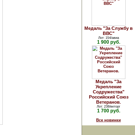
Медаль "За Службу в
ВВС"
Лот: 154/авиа
1 900 руб.
Медаль "За
Укрепление
Содружества"
Российский Союз
Ветеранов.
Лот: 238/веторг
1 700 руб.
Все новинки