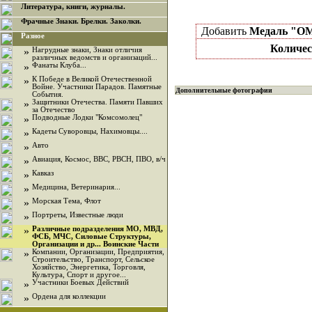
Литература, книги, журналы.
Фрачные Знаки. Брелки. Заколки.
Добавить
Медаль "ОМ
Разное
Количес
»
Нагрудные знаки, Знаки отличия
различных ведомств и организаций...
»
Фанаты Клуба...
»
К Победе в Великой Отечественной
Войне. Участники Парадов. Памятные
Дополнительные фотографии
События.
»
Защитники Отечества. Памяти Павших
за Отечество
»
Подводные Лодки "Комсомолец"
»
Кадеты Суворовцы, Нахимовцы....
»
Авто
»
Авиация, Космос, ВВС, РВСН, ПВО, в/ч
»
Кавказ
»
Медицина, Ветеринария...
»
Морская Тема, Флот
»
Портреты, Известные люди
»
Различные подразделения МО, МВД,
ФСБ, МЧС, Силовые Структуры,
Организации и др... Воинские Части
»
Компании, Организации, Предприятия,
Строительство, Транспорт, Сельское
Хозяйство, Энергетика, Торговля,
Культура, Спорт и другое...
»
Участники Боевых Действий
»
Ордена для коллекции