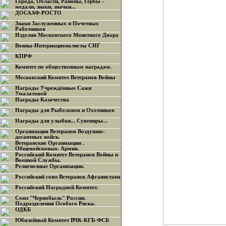
Города, Области, Районы, Гербы -
медали, знаки, значки...
ДОСААФ-РОСТО
Знаки Заслуженных и Почетных
Работников
Изделия Московского Монетного Двора
Воины-Интернационалисты СНГ
КПРФ
Комитет по общественным наградам.
Московский Комитет Ветеранов Войны
Награды Учреждённые Сажи
Умалатовой
Награды Казачества
Награды для Рыболовов и Охотников
Награды для улыбки... Сувениры...
Организация Ветеранов Воздушно-
десантных войск.
Ветеранские Организации .
Общевойсковые. Армия.
Российский Комитет Ветеранов Войны и
Военной Службы.
Религиозные Организации.
Российский союз Ветеранов Афганистана
Российский Наградной Комитет.
Союз "Чернобыль" России.
Подразделения Особого Риска.
ОДКБ
Юбилейный Комитет ВЧК-КГБ-ФСБ