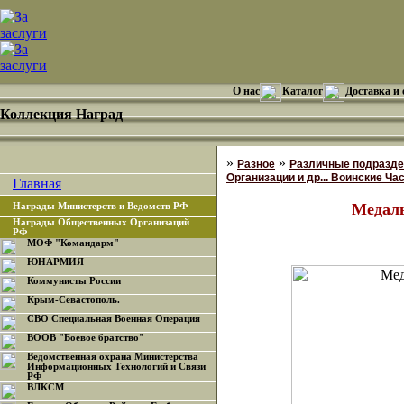
О нас
Каталог
Доставка и
Коллекция Наград
»
»
Разное
Различные подразде
Организации и др... Воинские Ча
Главная
Медал
Награды Министерств и Ведомств РФ
Награды Общественных Организаций
РФ
МОФ "Командарм"
ЮНАРМИЯ
Коммунисты России
Крым-Севастополь.
СВО Специальная Военная Операция
ВООВ "Боевое братство"
Ведомственная охрана Министерства
Информационных Технологий и Связи
РФ
ВЛКСМ