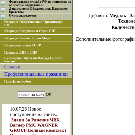
Федеральная служба РФ по контролю за
оборотом наркотиков
Департамент Образования. Кадетское
Братство.
Добавить
Медаль "За
Охотдепартамент
Технол
Награды Общественных Организаций
РФ
Количеств
Награды Республик и Стран СНГ
Награды Разных Стран Мира
Дополнительные фотографи
Нагрудные знаки СССР
Награды ДНР и ЛНР
Сувенирные Муляжи Наград Царской
России
Ссылки
Профессиональные праздники
Наш фотоальбом
10.07.26
Новое
поступление на сайте...
Знаки За Ранение ЧВК
Вагнер РМС WAGNER
GROUP Полный комплект