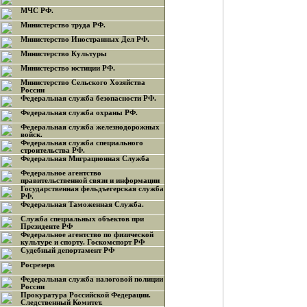
МЧС РФ.
Министерство труда РФ.
Министерство Иностранных Дел РФ.
Министерство Культуры
Министерство юстиции РФ.
Министерство Сельского Хозяйства
России
Федеральная служба безопасности РФ.
Федеральная служба охраны РФ.
Федеральная служба железнодорожных
войск.
Федеральная служба специального
строительства РФ.
Федеральная Миграционная Служба
Федеральное агентство
правительственной связи и информации
Государственная фельдъегерская служба
РФ.
Федеральная Таможенная Служба.
Служба специальных объектов при
Президенте РФ
Федеральное агентство по физической
культуре и спорту. Госкомспорт РФ
Судебный депортамент РФ
Росрезерв
Федеральная служба налоговой полиции
России
Прокуратура Российской Федерации.
Следственный Комитет.