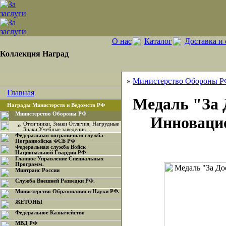
О нас
Каталог
Доставка и 
Коллекция Наград
»
Министерство Обороны 
Главная
Медаль "За 
Награды Министерств и Ведомств РФ
Министерство Обороны РФ
Инноваци
»
Отличники, Знаки Отличия, Нагрудные
Знаки,Учебные заведения...
Федеральная пограничная служба-
Погранвойска ФСБ РФ
Федеральная служба Войск
Национальной Гвардии РФ
Главное Управление Специальных
Программ.
Минтранс России
Служба Внешней Разведки РФ.
Министерство Образования и Науки РФ.
ЖЕТОНЫ
Федеральное Казначейство
МВД РФ