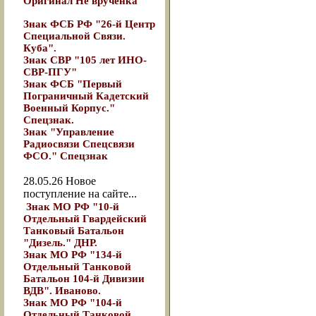
Оригинал Не вручёнка
Знак ФСБ РФ "26-й Центр
Специальной Связи.
Куба".
Знак СВР "105 лет ИНО-
СВР-ПГУ"
Знак ФСБ "Первый
Пограничный Кадетский
Военный Корпус."
Спецзнак.
Знак "Управление
Радиосвязи Спецсвязи
ФСО." Спецзнак
28.05.26
Новое
поступление на сайте...
Знак МО РФ "10-й
Отдельный Гвардейский
Танковый Батальон
"Дизель." ДНР.
Знак МО РФ "134-й
Отдельный Танковой
Батальон 104-й Дивизии
ВДВ". Иваново.
Знак МО РФ "104-й
Отдельный Танковой