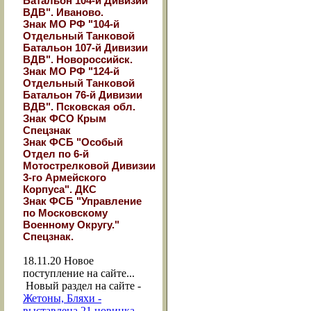
Батальон 104-й Дивизии
ВДВ". Иваново.
Знак МО РФ "104-й
Отдельный Танковой
Батальон 107-й Дивизии
ВДВ". Новороссийск.
Знак МО РФ "124-й
Отдельный Танковой
Батальон 76-й Дивизии
ВДВ". Псковская обл.
Знак ФСО Крым
Спецзнак
Знак ФСБ "Особый
Отдел по 6-й
Мотострелковой Дивизии
3-го Армейского
Корпуса". ДКС
Знак ФСБ "Управление
по Московскому
Военному Округу."
Спецзнак.
18.11.20
Новое
поступление на сайте...
Новый раздел на сайте -
Жетоны, Бляхи -
выставлена 21 новинка.