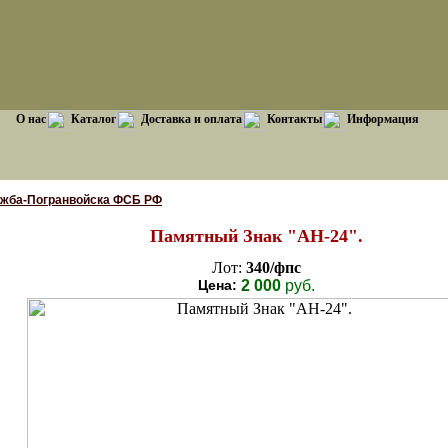
О нас
Каталог
Доставка и оплата
Контакты
Информация
ужба-Погранвойска ФСБ РФ
Памятный Знак "АН-24".
Лот:
340/фпс
Цена:
2 000
руб.