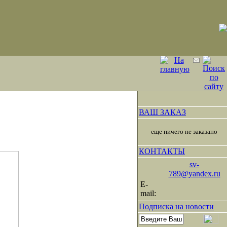
ВАШ ЗАКАЗ
еще ничего не заказано
КОНТАКТЫ
sv-
789@yandex.ru
E-
mail:
Подписка на новости