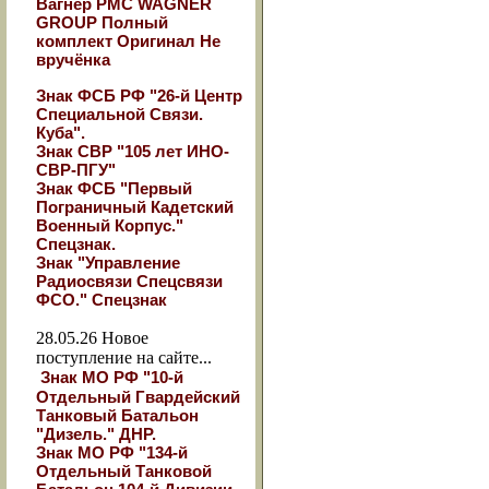
Вагнер РМС WAGNER
GROUP Полный
комплект Оригинал Не
вручёнка
Знак ФСБ РФ "26-й Центр
Специальной Связи.
Куба".
Знак СВР "105 лет ИНО-
СВР-ПГУ"
Знак ФСБ "Первый
Пограничный Кадетский
Военный Корпус."
Спецзнак.
Знак "Управление
Радиосвязи Спецсвязи
ФСО." Спецзнак
28.05.26
Новое
поступление на сайте...
Знак МО РФ "10-й
Отдельный Гвардейский
Танковый Батальон
"Дизель." ДНР.
Знак МО РФ "134-й
Отдельный Танковой