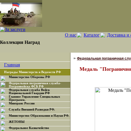
О нас
Каталог
Доставка и 
Коллекция Наград
»
Федеральная пограничная сл
Главная
Медаль "Пограничное
Награды Министерств и Ведомств РФ
Министерство Обороны РФ
Федеральная пограничная служба-
Погранвойска ФСБ РФ
Федеральная служба Войск
Национальной Гвардии РФ
Главное Управление Специальных
Программ.
Минтранс России
Служба Внешней Разведки РФ.
Министерство Образования и Науки РФ.
ЖЕТОНЫ
Федеральное Казначейство