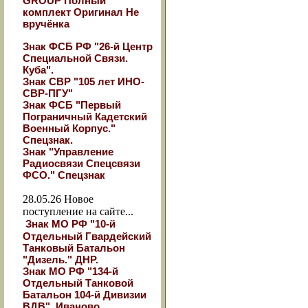
GROUP Полный
комплект Оригинал Не
вручёнка
Знак ФСБ РФ "26-й Центр
Специальной Связи.
Куба".
Знак СВР "105 лет ИНО-
СВР-ПГУ"
Знак ФСБ "Первый
Пограничный Кадетский
Военный Корпус."
Спецзнак.
Знак "Управление
Радиосвязи Спецсвязи
ФСО." Спецзнак
28.05.26
Новое
поступление на сайте...
Знак МО РФ "10-й
Отдельный Гвардейский
Танковый Батальон
"Дизель." ДНР.
Знак МО РФ "134-й
Отдельный Танковой
Батальон 104-й Дивизии
ВДВ". Иваново.