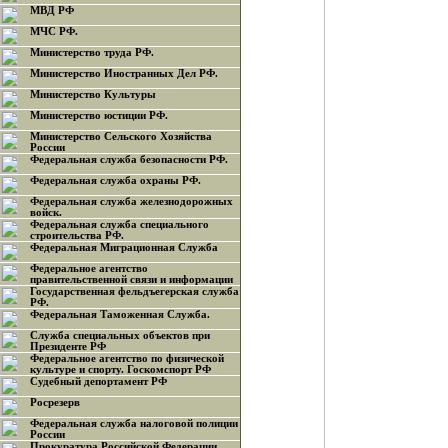
МВД РФ
МЧС РФ.
Министерство труда РФ.
Министерство Иностранных Дел РФ.
Министерство Культуры
Министерство юстиции РФ.
Министерство Сельского Хозяйства
России
Федеральная служба безопасности РФ.
Федеральная служба охраны РФ.
Федеральная служба железнодорожных
войск.
Федеральная служба специального
строительства РФ.
Федеральная Миграционная Служба
Федеральное агентство
правительственной связи и информации
Государственная фельдъегерская служба
РФ.
Федеральная Таможенная Служба.
Служба специальных объектов при
Президенте РФ
Федеральное агентство по физической
культуре и спорту. Госкомспорт РФ
Судебный депортамент РФ
Росрезерв
Федеральная служба налоговой полиции
России
Прокуратура Российской Федерации.