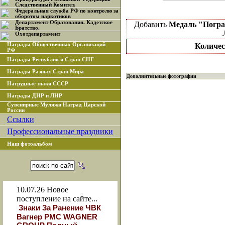
Следственный Комитет.
Федеральная служба РФ по контролю за
оборотом наркотиков
Департамент Образования. Кадетское
Добавить
Медаль "Погра
Братство.
Охотдепартамент
Награды Общественных Организаций
Количес
РФ
Награды Республик и Стран СНГ
Награды Разных Стран Мира
Дополнительные фотографии
Нагрудные знаки СССР
Награды ДНР и ЛНР
Сувенирные Муляжи Наград Царской
России
Ссылки
Профессиональные праздники
Наш фотоальбом
10.07.26
Новое
поступление на сайте...
Знаки За Ранение ЧВК
Вагнер РМС WAGNER