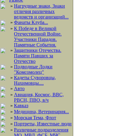
»
Нагрудные знаки, Знаки
отличия различных
ведомств и организаций...
»
Фанаты Клуба...
»
К Победе в Великой
Отечественной Войне.
Участники Парадов.
Памятные События.
»
Защитники Отечества.
Памяти Павших за
Отечество
»
Подводные Лодки
"Комсомолец"
»
Кадеты Суворовцы,
Нахимовцы....
»
Авто
»
Авиация, Космос, ВВС,
РВСН, ПВО, в/ч
»
Кавказ
»
Медицина, Ветеринария...
»
Морская Тема, Флот
»
Портреты, Известные люди
»
Различные подразделения
МО, МВД, ФСБ, МЧС,