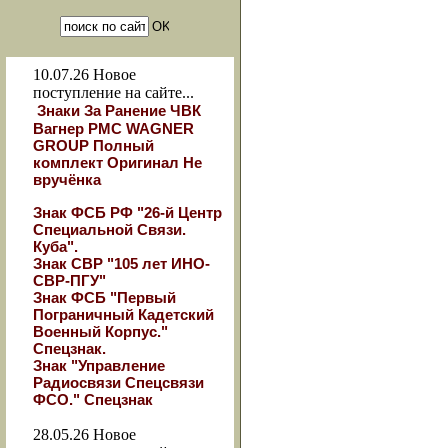
10.07.26
Новое
поступление на сайте...
Знаки За Ранение ЧВК
Вагнер РМС WAGNER
GROUP Полный
комплект Оригинал Не
вручёнка
Знак ФСБ РФ "26-й Центр
Специальной Связи.
Куба".
Знак СВР "105 лет ИНО-
СВР-ПГУ"
Знак ФСБ "Первый
Пограничный Кадетский
Военный Корпус."
Спецзнак.
Знак "Управление
Радиосвязи Спецсвязи
ФСО." Спецзнак
28.05.26
Новое