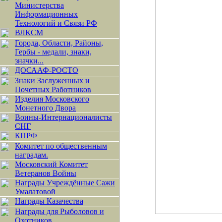
Министерства
Информационных
Технологий и Связи РФ
ВЛКСМ
Города, Области, Районы,
Гербы - медали, знаки,
значки...
ДОСААФ-РОСТО
Знаки Заслуженных и
Почетных Работников
Изделия Московского
Монетного Двора
Воины-Интернационалисты
СНГ
КПРФ
Комитет по общественным
наградам.
Московский Комитет
Ветеранов Войны
Награды Учреждённые Сажи
Умалатовой
Награды Казачества
Награды для Рыболовов и
Охотников