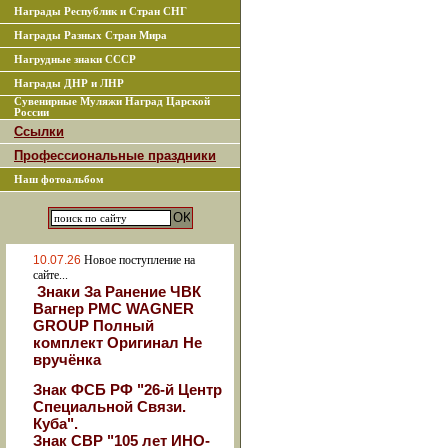
Награды Республик и Стран СНГ
Награды Разных Стран Мира
Нагрудные знаки СССР
Награды ДНР и ЛНР
Сувенирные Муляжи Наград Царской
России
Ссылки
Профессиональные праздники
Наш фотоальбом
10.07.26
Новое поступление на
сайте...
Знаки За Ранение ЧВК
Вагнер РМС WAGNER
GROUP Полный
комплект Оригинал Не
вручёнка
Знак ФСБ РФ "26-й Центр
Специальной Связи.
Куба".
Знак СВР "105 лет ИНО-