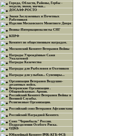
Города, Области, Районы, Гербы -
медали, знаки, значки...
ДОСААФ-РОСТО
Знаки Заслуженных и Почетных
Работников
Изделия Московского Монетного Двора
Воины-Интернационалисты СНГ
КПРФ
Комитет по общественным наградам.
Московский Комитет Ветеранов Войны
Награды Учреждённые Сажи
Умалатовой
Награды Казачества
Награды для Рыболовов и Охотников
Награды для улыбки... Сувениры...
Организация Ветеранов Воздушно-
десантных войск.
Ветеранские Организации .
Общевойсковые. Армия.
Российский Комитет Ветеранов Войны и
Военной Службы.
Религиозные Организации.
Российский союз Ветеранов Афганистана
Российский Наградной Комитет.
Союз "Чернобыль" России.
Подразделения Особого Риска.
ОДКБ
Юбилейный Комитет ВЧК-КГБ-ФСБ