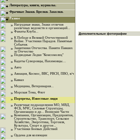
Литература, книги, журналы.
Фрачные Знаки. Брелки. Заколки.
Разное
»
Нагрудные знаки, Знаки отличия
различных ведомств и организаций...
»
Фанаты Клуба...
Дополнительные фотографии
»
К Победе в Великой Отечественной
Войне. Участники Парадов. Памятные
События.
»
Защитники Отечества. Памяти Павших
за Отечество
»
Подводные Лодки "Комсомолец"
»
Кадеты Суворовцы, Нахимовцы....
»
Авто
»
Авиация, Космос, ВВС, РВСН, ПВО, в/ч
»
Кавказ
»
Медицина, Ветеринария...
»
Морская Тема, Флот
»
Портреты, Известные люди
»
Различные подразделения МО, МВД,
ФСБ, МЧС, Силовые Структуры,
Организации и др... Воинские Части
»
Компании, Организации, Предприятия,
Строительство, Транспорт, Сельское
Хозяйство, Энергетика, Торговля,
Культура, Спорт и другое...
»
Участники Боевых Действий
»
Ордена для коллекции