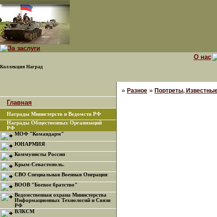
О нас
Коллекция Наград
»
»
Разное
Портреты, Известны
Главная
Награды Министерств и Ведомств РФ
Награды Общественных Организаций
РФ
МОФ "Командарм"
ЮНАРМИЯ
Коммунисты России
Крым-Севастополь.
СВО Специальная Военная Операция
ВООВ "Боевое братство"
Ведомственная охрана Министерства
Информационных Технологий и Связи
РФ
ВЛКСМ