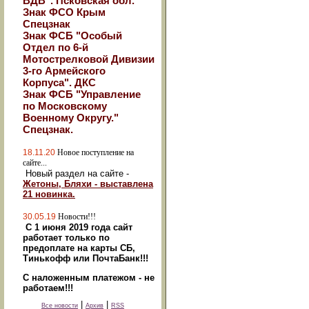
ВДВ". Псковская обл.
Знак ФСО Крым
Спецзнак
Знак ФСБ "Особый
Отдел по 6-й
Мотострелковой Дивизии
3-го Армейского
Корпуса". ДКС
Знак ФСБ "Управление
по Московскому
Военному Округу."
Спецзнак.
18.11.20
Новое поступление на
сайте...
Новый раздел на сайте -
Жетоны, Бляхи - выставлена
21 новинка.
30.05.19
Новости!!!
С 1 июня 2019 года сайт
работает только по
предоплате на карты СБ,
Тинькофф или ПочтаБанк!!!
С наложенным платежом - не
работаем!!!
|
|
Все новости
Архив
RSS