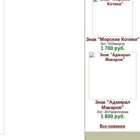
Знак "Морские Котики"
Лот: 033/мор/зн
1 700 руб.
Знак "Адмирал
Макаров"
Лот: 307/мор/зн/мак
1 800 руб.
Все новинки