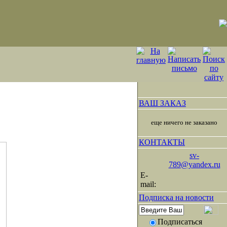
ВАШ ЗАКАЗ
еще ничего не заказано
КОНТАКТЫ
sv-
789@yandex.ru
E-
mail:
Подписка на новости
Подписаться