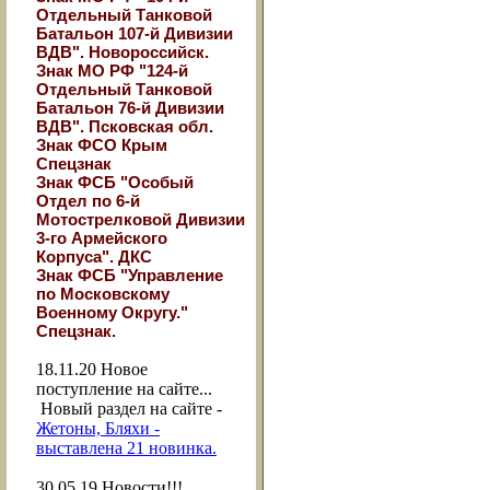
Отдельный Танковой
Батальон 107-й Дивизии
ВДВ". Новороссийск.
Знак МО РФ "124-й
Отдельный Танковой
Батальон 76-й Дивизии
ВДВ". Псковская обл.
Знак ФСО Крым
Спецзнак
Знак ФСБ "Особый
Отдел по 6-й
Мотострелковой Дивизии
3-го Армейского
Корпуса". ДКС
Знак ФСБ "Управление
по Московскому
Военному Округу."
Спецзнак.
18.11.20
Новое
поступление на сайте...
Новый раздел на сайте -
Жетоны, Бляхи -
выставлена 21 новинка.
30.05.19
Новости!!!