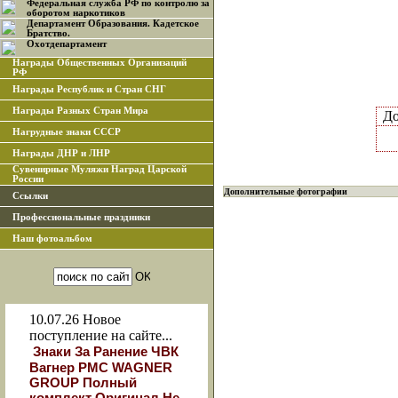
Федеральная служба РФ по контролю за
оборотом наркотиков
Департамент Образования. Кадетское
Братство.
Охотдепартамент
Награды Общественных Организаций
РФ
Награды Республик и Стран СНГ
Награды Разных Стран Мира
До
Нагрудные знаки СССР
Награды ДНР и ЛНР
Сувенирные Муляжи Наград Царской
России
Дополнительные фотографии
Ссылки
Профессиональные праздники
Наш фотоальбом
10.07.26
Новое
поступление на сайте...
Знаки За Ранение ЧВК
Вагнер РМС WAGNER
GROUP Полный
комплект Оригинал Не