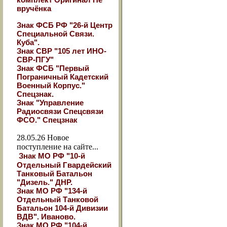
вручёнка
Знак ФСБ РФ "26-й Центр
Специальной Связи.
Куба".
Знак СВР "105 лет ИНО-
СВР-ПГУ"
Знак ФСБ "Первый
Пограничный Кадетский
Военный Корпус."
Спецзнак.
Знак "Управление
Радиосвязи Спецсвязи
ФСО." Спецзнак
28.05.26
Новое
поступление на сайте...
Знак МО РФ "10-й
Отдельный Гвардейский
Танковый Батальон
"Дизель." ДНР.
Знак МО РФ "134-й
Отдельный Танковой
Батальон 104-й Дивизии
ВДВ". Иваново.
Знак МО РФ "104-й