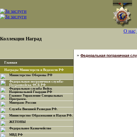
О нас
Коллекция Наград
»
Федеральная пограничная сл
Главная
Награды Министерств и Ведомств РФ
Министерство Обороны РФ
Федеральная пограничная служба-
Погранвойска ФСБ РФ
Федеральная служба Войск
Национальной Гвардии РФ
Главное Управление Специальных
Программ.
Минтранс России
Служба Внешней Разведки РФ.
Министерство Образования и Науки РФ.
ЖЕТОНЫ
Федеральное Казначейство
МВД РФ