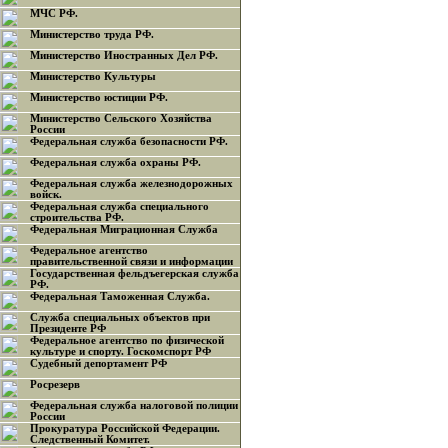
МЧС РФ.
Министерство труда РФ.
Министерство Иностранных Дел РФ.
Министерство Культуры
Министерство юстиции РФ.
Министерство Сельского Хозяйства
России
Федеральная служба безопасности РФ.
Федеральная служба охраны РФ.
Федеральная служба железнодорожных
войск.
Федеральная служба специального
строительства РФ.
Федеральная Миграционная Служба
Федеральное агентство
правительственной связи и информации
Государственная фельдъегерская служба
РФ.
Федеральная Таможенная Служба.
Служба специальных объектов при
Президенте РФ
Федеральное агентство по физической
культуре и спорту. Госкомспорт РФ
Судебный депортамент РФ
Росрезерв
Федеральная служба налоговой полиции
России
Прокуратура Российской Федерации.
Следственный Комитет.