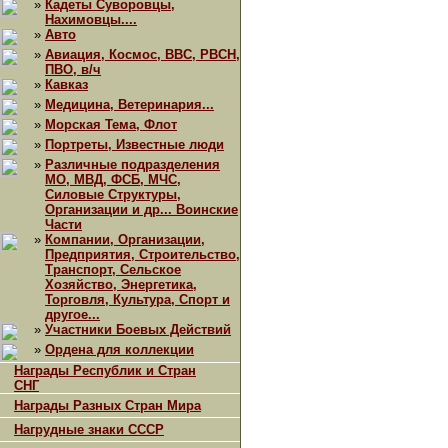
»
Кадеты Суворовцы,
Нахимовцы....
»
Авто
»
Авиация, Космос, ВВС, РВСН,
ПВО, в/ч
»
Кавказ
»
Медицина, Ветеринария...
»
Морская Тема, Флот
»
Портреты, Известные люди
»
Различные подразделения
МО, МВД, ФСБ, МЧС,
Силовые Структуры,
Организации и др... Воинские
Части
»
Компании, Организации,
Предприятия, Строительство,
Транспорт, Сельское
Хозяйство, Энергетика,
Торговля, Культура, Спорт и
другое...
»
Участники Боевых Действий
»
Ордена для коллекции
Награды Республик и Стран
СНГ
Награды Разных Стран Мира
Нагрудные знаки СССР