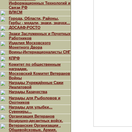
Информационных Технологий и
Связи РФ
ВЛКСМ
Города, Области, Районы,
Гербы - медали, знаки, значки...
ДОСААФ-РОСТО
Знаки Заслуженных и Почетных
Работников
Изделия Московского
Монетного Двора
Воины-Интернационалисты СНГ
КПРФ
Комитет по общественным
наградам.
Московский Комитет Ветеранов
Войны
Награды Учреждённые Сажи
Умалатовой
Награды Казачества
Награды для Рыболовов и
Охотников
Награды для улыбки...
Сувениры...
Организация Ветеранов
Воздушно-десантных войск.
Ветеранские Организации .
Общевойсковые. Армия.