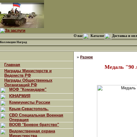
О нас
Каталог
Доставка и оп
Коллекция Наград
»
Разное
Главная
Медаль "90 
Награды Министерств и
Ведомств РФ
Награды Общественных
Организаций РФ
МОФ "Командарм"
ЮНАРМИЯ
Коммунисты России
Крым-Севастополь.
СВО Специальная Военная
Операция
ВООВ "Боевое братство"
Ведомственная охрана
Министерства