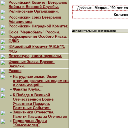
Российский Комитет Ветеранов
Войны и Военной Службы.
Добавить
Медаль "90 лет с
Религиозные Организации.
Количе
Российский союз Ветеранов
Афганистана
Российский Наградной Комитет.
Дополнительные фотографии
Союз "Чернобыль" России.
Подразделения Особого Риска.
ОДКБ
Юбилейный Комитет ВЧК-КГБ-
ФСБ
Литература, книги, журналы.
Фрачные Знаки. Брелки.
Заколки.
Разное
»
Нагрудные знаки, Знаки
отличия различных ведомств
и организаций...
»
Фанаты Клуба...
»
К Победе в Великой
Отечественной Войне.
Участники Парадов.
Памятные События.
»
Защитники Отечества.
Памяти Павших за Отечество
»
Подводные Лодки
"Комсомолец"