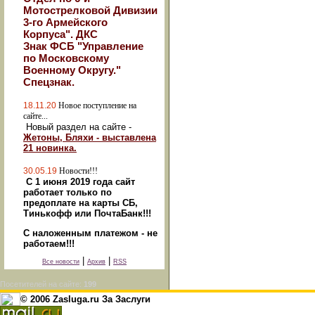
Мотострелковой Дивизии
3-го Армейского
Корпуса". ДКС
Знак ФСБ "Управление
по Московскому
Военному Округу."
Спецзнак.
18.11.20
Новое поступление на
сайте...
Новый раздел на сайте -
Жетоны, Бляхи - выставлена
21 новинка.
30.05.19
Новости!!!
С 1 июня 2019 года сайт
работает только по
предоплате на карты СБ,
Тинькофф или ПочтаБанк!!!
С наложенным платежом - не
работаем!!!
|
|
Все новости
Архив
RSS
Посетителей на сайте:
199
© 2006 Zasluga.ru За Заслуги