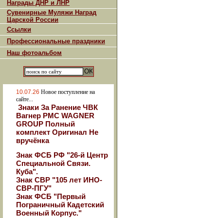
Награды ДНР и ЛНР
Сувенирные Муляжи Наград
Царской России
Ссылки
Профессиональные праздники
Наш фотоальбом
10.07.26
Новое поступление на
сайте...
Знаки За Ранение ЧВК
Вагнер РМС WAGNER
GROUP Полный
комплект Оригинал Не
вручёнка
Знак ФСБ РФ "26-й Центр
Специальной Связи.
Куба".
Знак СВР "105 лет ИНО-
СВР-ПГУ"
Знак ФСБ "Первый
Пограничный Кадетский
Военный Корпус."