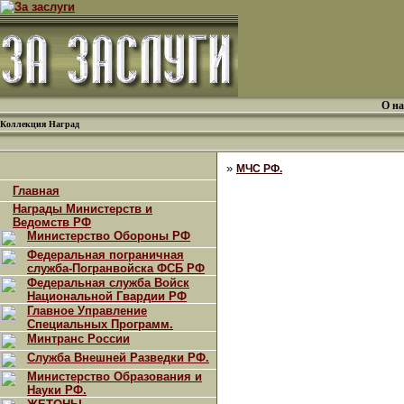
О на
Коллекция Наград
»
МЧС РФ.
Главная
Награды Министерств и
Ведомств РФ
Министерство Обороны РФ
Федеральная пограничная
служба-Погранвойска ФСБ РФ
Федеральная служба Войск
Национальной Гвардии РФ
Главное Управление
Специальных Программ.
Минтранс России
Служба Внешней Разведки РФ.
Министерство Образования и
Науки РФ.