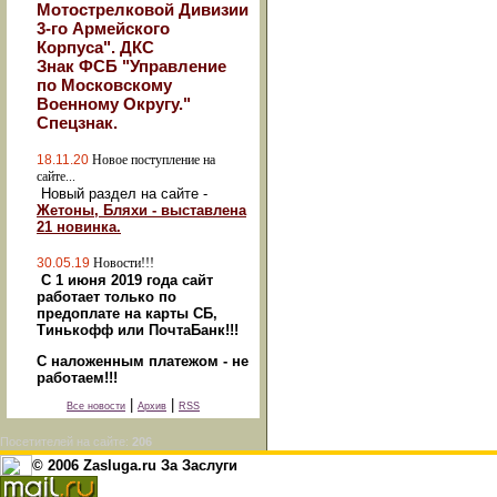
Мотострелковой Дивизии
3-го Армейского
Корпуса". ДКС
Знак ФСБ "Управление
по Московскому
Военному Округу."
Спецзнак.
18.11.20
Новое поступление на
сайте...
Новый раздел на сайте -
Жетоны, Бляхи - выставлена
21 новинка.
30.05.19
Новости!!!
С 1 июня 2019 года сайт
работает только по
предоплате на карты СБ,
Тинькофф или ПочтаБанк!!!
С наложенным платежом - не
работаем!!!
|
|
Все новости
Архив
RSS
Посетителей на сайте:
206
© 2006 Zasluga.ru За Заслуги