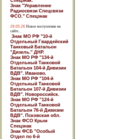
Спецзнак.
Знак "Управление
Радиосвязи Спецсвязи
ФСО." Спецзнак
28.05.26
Новое поступление на
сайте...
Знак МО РФ "10-й
Отдельный Гвардейский
Танковый Батальон
"Дизель." ДНР.
Знак МО РФ "134-й
Отдельный Танковой
Батальон 104-й Дивизии
ВДВ". Иваново.
Знак МО РФ "104-й
Отдельный Танковой
Батальон 107-й Дивизии
ВДВ". Новороссийск.
Знак МО РФ "124-й
Отдельный Танковой
Батальон 76-й Дивизии
ВДВ". Псковская обл.
Знак ФСО Крым
Спецзнак
Знак ФСБ "Особый
Отдел по 6-й