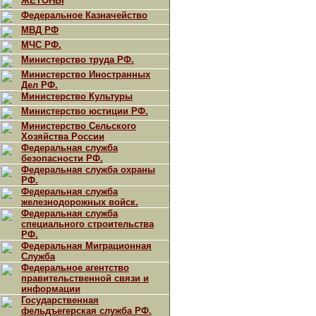
ЖЕТОНЫ
Федеральное Казначейство
МВД РФ
МЧС РФ.
Министерство труда РФ.
Министерство Иностранных
Дел РФ.
Министерство Культуры
Министерство юстиции РФ.
Министерство Сельского
Хозяйства России
Федеральная служба
безопасности РФ.
Федеральная служба охраны
РФ.
Федеральная служба
железнодорожных войск.
Федеральная служба
специального строительства
РФ.
Федеральная Миграционная
Служба
Федеральное агентство
правительственной связи и
информации
Государственная
фельдъегерская служба РФ.