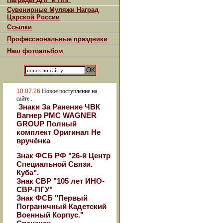
Сувенирные Муляжи Наград
Царской России
Ссылки
Профессиональные праздники
Наш фотоальбом
10.07.26
Новое поступление на
сайте...
Знаки За Ранение ЧВК
Вагнер РМС WAGNER
GROUP Полный
комплект Оригинал Не
вручёнка
Знак ФСБ РФ "26-й Центр
Специальной Связи.
Куба".
Знак СВР "105 лет ИНО-
СВР-ПГУ"
Знак ФСБ "Первый
Пограничный Кадетский
Военный Корпус."