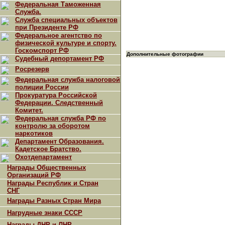
Федеральная Таможенная
Служба.
Служба специальных объектов
при Президенте РФ
Федеральное агентство по
физической культуре и спорту.
Госкомспорт РФ
Дополнительные фотографии
Судебный депортамент РФ
Росрезерв
Федеральная служба налоговой
полиции России
Прокуратура Российской
Федерации. Следственный
Комитет.
Федеральная служба РФ по
контролю за оборотом
наркотиков
Департамент Образования.
Кадетское Братство.
Охотдепартамент
Награды Общественных
Организаций РФ
Награды Республик и Стран
СНГ
Награды Разных Стран Мира
Нагрудные знаки СССР
Награды ДНР и ЛНР