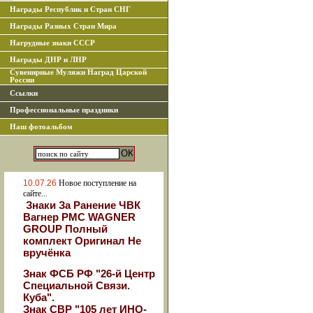
Награды Республик и Стран СНГ
Награды Разных Стран Мира
Нагрудные знаки СССР
Награды ДНР и ЛНР
Сувенирные Муляжи Наград Царской
России
Ссылки
Профессиональные праздники
Наш фотоальбом
10.07.26
Новое поступление на
сайте...
Знаки За Ранение ЧВК
Вагнер РМС WAGNER
GROUP Полный
комплект Оригинал Не
вручёнка
Знак ФСБ РФ "26-й Центр
Специальной Связи.
Куба".
Знак СВР "105 лет ИНО-