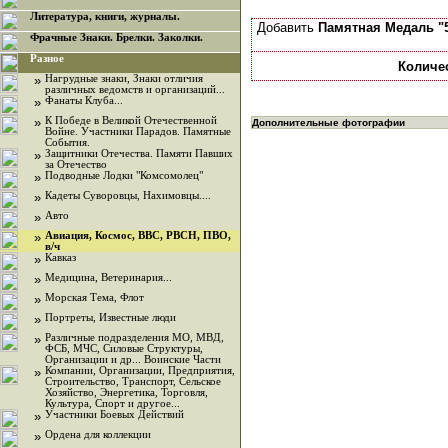
Литература, книги, журналы.
Добавить
Памятная Медаль "5
Фрачные Знаки. Брелки. Заколки.
Разное
Количе
»
Нагрудные знаки, Знаки отличия
различных ведомств и организаций...
»
Фанаты Клуба...
»
К Победе в Великой Отечественной
Дополнительные фотографии
Войне. Участники Парадов. Памятные
События.
»
Защитники Отечества. Памяти Павших
за Отечество
»
Подводные Лодки "Комсомолец"
»
Кадеты Суворовцы, Нахимовцы....
»
Авто
»
Авиация, Космос, ВВС, РВСН, ПВО,
в/ч
»
Кавказ
»
Медицина, Ветеринария...
»
Морская Тема, Флот
»
Портреты, Известные люди
»
Различные подразделения МО, МВД,
ФСБ, МЧС, Силовые Структуры,
Организации и др... Воинские Части
»
Компании, Организации, Предприятия,
Строительство, Транспорт, Сельское
Хозяйство, Энергетика, Торговля,
Культура, Спорт и другое...
»
Участники Боевых Действий
»
Ордена для коллекции