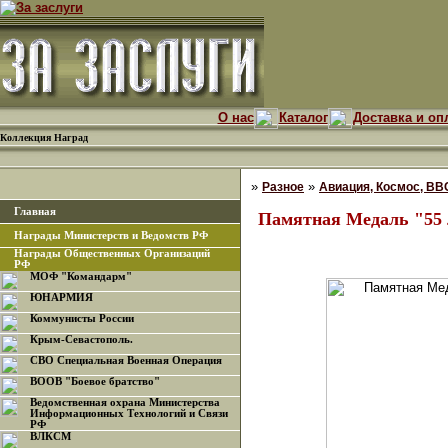
О нас
Каталог
Доставка и оп
Коллекция Наград
»
»
Разное
Авиация, Космос, ВВС
Главная
Памятная Медаль "55 
Награды Министерств и Ведомств РФ
Награды Общественных Организаций
РФ
МОФ "Командарм"
ЮНАРМИЯ
Коммунисты России
Крым-Севастополь.
СВО Специальная Военная Операция
ВООВ "Боевое братство"
Ведомственная охрана Министерства
Информационных Технологий и Связи
РФ
ВЛКСМ