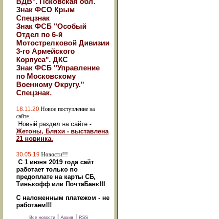
ВДВ". Псковская обл.
Знак ФСО Крым
Спецзнак
Знак ФСБ "Особый
Отдел по 6-й
Мотострелковой Дивизии
3-го Армейского
Корпуса". ДКС
Знак ФСБ "Управление
по Московскому
Военному Округу."
Спецзнак.
18.11.20
Новое поступление на
сайте...
Новый раздел на сайте -
Жетоны, Бляхи - выставлена
21 новинка.
30.05.19
Новости!!!
С 1 июня 2019 года сайт
работает только по
предоплате на карты СБ,
Тинькофф или ПочтаБанк!!!
С наложенным платежом - не
работаем!!!
|
|
Все новости
Архив
RSS