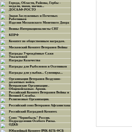
Города, Области, Районы, Гербы -
медали, знаки, значки...
ДОСААФ-РОСТО
Знаки Заслуженных и Почетных
Работников
Изделия Московского Монетного Двора
Воины-Интернационалисты СНГ
КПРФ
Комитет по общественным наградам.
Московский Комитет Ветеранов Войны
Награды Учреждённые Сажи
Умалатовой
Награды Казачества
Награды для Рыболовов и Охотников
Награды для улыбки... Сувениры...
Организация Ветеранов Воздушно-
десантных войск.
Ветеранские Организации .
Общевойсковые. Армия.
Российский Комитет Ветеранов Войны и
Военной Службы.
Религиозные Организации.
Российский союз Ветеранов Афганистана
Российский Наградной Комитет.
Союз "Чернобыль" России.
Подразделения Особого Риска.
ОДКБ
Юбилейный Комитет ВЧК-КГБ-ФСБ